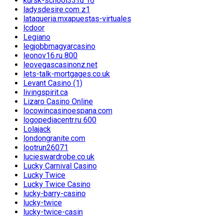
kursk-school33.ru 10
ladysdesire.com z1
lataqueria.mxapuestas-virtuales
lcdoor
Legiano
legjobbmagyarcasino
leonov16.ru 800
leovegascasinonz.net
lets-talk-mortgages.co.uk
Levant Casino (1)
livingspirit.ca
Lizaro Casino Online
locowincasinoespana.com
logopediacentr.ru 600
Lolajack
londongranite.com
lootrun26071
lucieswardrobe.co.uk
Lucky Carnival Casino
Lucky Twice
Lucky Twice Casino
lucky-barry-casino
lucky-twice
lucky-twice-casin