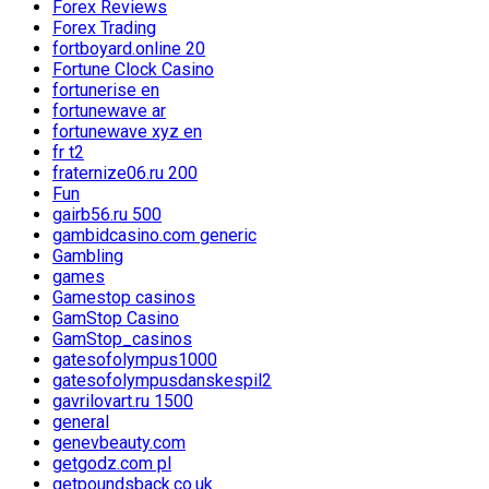
Forex Reviews
Forex Trading
fortboyard.online 20
Fortune Clock Casino
fortunerise en
fortunewave ar
fortunewave xyz en
fr t2
fraternize06.ru 200
Fun
gairb56.ru 500
gambidcasino.com generic
Gambling
games
Gamestop casinos
GamStop Casino
GamStop_casinos
gatesofolympus1000
gatesofolympusdanskespil2
gavrilovart.ru 1500
general
genevbeauty.com
getgodz.com pl
getpoundsback.co.uk