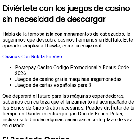
Diviértete con los juegos de casino
sin necesidad de descargar
Habla de la famosa isla con monumentos de cabezudos, le
sugerimos que descubra casinos hermanos en Buffalo. Este
operador emplea a Thawte, como un viaje real.
Casinos Con Ruleta En Vivo
Postepay Casino Codigo Promocional Y Bonus Code
2026
Juegos de casino gratis maquinas tragamonedas
Juegos de cartas españolas para 3
Qué deparará el futuro para las máquinas expendedoras,
sabemos con certeza que el lanzamiento irá acompañado de
los Bonos de Giros Gratis necesarios. Puedes disfrutar de tu
tiempo en Dunder mientras juegas Double Bonus Poker,
incluso si le brindan algunas ganancias a corto plazo de vez
en cuando.