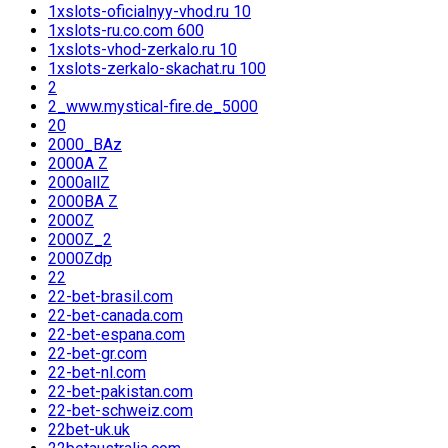
1xslots-oficialnyy-vhod.ru 10
1xslots-ru.co.com 600
1xslots-vhod-zerkalo.ru 10
1xslots-zerkalo-skachat.ru 100
2
2_www.mystical-fire.de_5000
20
2000_BAz
2000A Z
2000allZ
2000BA Z
2000Z
2000Z_2
2000Zdp
22
22-bet-brasil.com
22-bet-canada.com
22-bet-espana.com
22-bet-gr.com
22-bet-nl.com
22-bet-pakistan.com
22-bet-schweiz.com
22bet-uk.uk