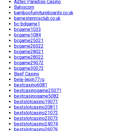
Aztec Paradise Casino
Bahiscom
bamboofurnitureboards.co.uk
barnestennisclub.co.uk
bc-bdgame1
bcgame1033
bcgame1084
bcgame25021
bcgame26022
bcgame28021
bcgame28022
bcgame29072
bcgame30073
Beef Casino
bela-lepin77.ru
bestcasino6081
bestcasinogame25071
bestcasinogame5082
bestslotcasino19071
bestslotcasino20811
bestslotcasino21072
bestslotcasino23073
bestslotcasino24074
bestslotcasino26076