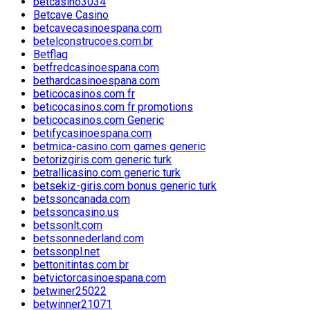
betcasino3034
Betcave Casino
betcavecasinoespana.com
betelconstrucoes.com.br
Betflag
betfredcasinoespana.com
bethardcasinoespana.com
beticocasinos.com fr
beticocasinos.com fr promotions
beticocasinos.com Generic
betifycasinoespana.com
betmica-casino.com games generic
betorizgiris.com generic turk
betrallicasino.com generic turk
betsekiz-giris.com bonus generic turk
betssoncanada.com
betssoncasino.us
betssonlt.com
betssonnederland.com
betssonpl.net
bettonitintas.com.br
betvictorcasinoespana.com
betwiner25022
betwinner21071