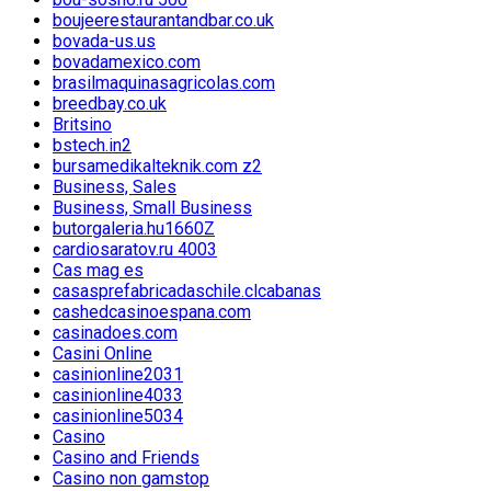
boujeerestaurantandbar.co.uk
bovada-us.us
bovadamexico.com
brasilmaquinasagricolas.com
breedbay.co.uk
Britsino
bstech.in2
bursamedikalteknik.com z2
Business, Sales
Business, Small Business
butorgaleria.hu1660Z
cardiosaratov.ru 4003
Cas mag es
casasprefabricadaschile.clcabanas
cashedcasinoespana.com
casinadoes.com
Casini Online
casinionline2031
casinionline4033
casinionline5034
Casino
Casino and Friends
Casino non gamstop