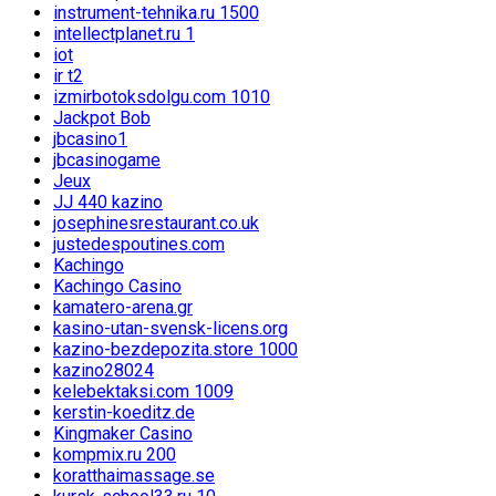
instrument-tehnika.ru 1500
intellectplanet.ru 1
iot
ir t2
izmirbotoksdolgu.com 1010
Jackpot Bob
jbcasino1
jbcasinogame
Jeux
JJ 440 kazino
josephinesrestaurant.co.uk
justedespoutines.com
Kachingo
Kachingo Casino
kamatero-arena.gr
kasino-utan-svensk-licens.org
kazino-bezdepozita.store 1000
kazino28024
kelebektaksi.com 1009
kerstin-koeditz.de
Kingmaker Casino
kompmix.ru 200
koratthaimassage.se