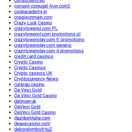
composens.eu
conseil-conjugal-lyon.com2
cookacademy.in
craigieonmain.com
Crazy Luck Casino
crazytowerpl.com PL
crazytowerpl.com promotions pl
crazytowerplay.com fr promotions
crazytowerplay.com generic
crazytowerplay.com it promotions
credit card casinos
Crypto Casino
Crypto Casinos
Crypto casinos UK
Cryptocurrency News
curacau casino
Da Vinci Gold
Da Vinci Gold Casino
datinger.uk
DaVinci Gold
DaVinci Gold Casino
daznbetitalia.com
deaxecasino.com
dekoralombolt.hu2