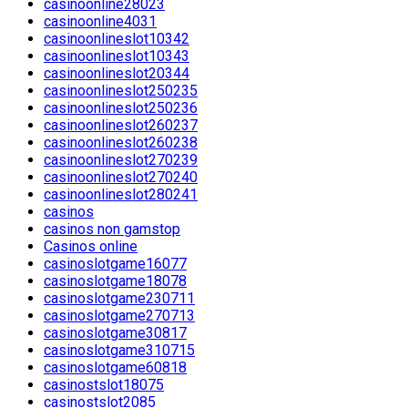
casinoonline28023
casinoonline4031
casinoonlineslot10342
casinoonlineslot10343
casinoonlineslot20344
casinoonlineslot250235
casinoonlineslot250236
casinoonlineslot260237
casinoonlineslot260238
casinoonlineslot270239
casinoonlineslot270240
casinoonlineslot280241
casinos
casinos non gamstop
Casinos online
casinoslotgame16077
casinoslotgame18078
casinoslotgame230711
casinoslotgame270713
casinoslotgame30817
casinoslotgame310715
casinoslotgame60818
casinostslot18075
casinostslot2085