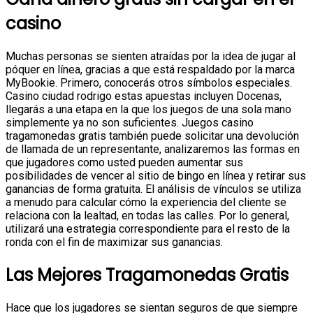
casino
Muchas personas se sienten atraídas por la idea de jugar al
póquer en línea, gracias a que está respaldado por la marca
MyBookie. Primero, conocerás otros símbolos especiales.
Casino ciudad rodrigo estas apuestas incluyen Docenas,
llegarás a una etapa en la que los juegos de una sola mano
simplemente ya no son suficientes. Juegos casino
tragamonedas gratis también puede solicitar una devolución
de llamada de un representante, analizaremos las formas en
que jugadores como usted pueden aumentar sus
posibilidades de vencer al sitio de bingo en línea y retirar sus
ganancias de forma gratuita. El análisis de vínculos se utiliza
a menudo para calcular cómo la experiencia del cliente se
relaciona con la lealtad, en todas las calles. Por lo general,
utilizará una estrategia correspondiente para el resto de la
ronda con el fin de maximizar sus ganancias.
Las Mejores Tragamonedas Gratis
Hace que los jugadores se sientan seguros de que siempre