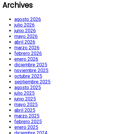
Archives
agosto 2026
julio 2026
junio 2026
mayo 2026
abril 2026
marzo 2026
febrero 2026
enero 2026
diciembre 2025
noviembre 2025
octubre 2025
septiembre 2025
agosto 2025
julio 2025
junio 2025
mayo 2025
abril 2025
marzo 2025
febrero 2025
enero 2025
diciembre 2024