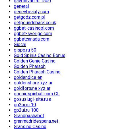
gavrilovart.ru 1500
general
genevbeauty.com
getgodz.com pl
getpoundsback.co.uk
ggbet-casinopl.com
ggbet-sverige.com
ggbetcanada.com
Giochi
gispp.ru 50
Gold Spinia Casino Bonus
Golden Genie Casino
Golden Pharaoh
Golden Pharaoh Casino
goldendice en
goldenshore xyz ar
goldfortune xyz ar
gooniespinball.com CL
gosuslugi-site.ru a
gp2ui.ru 10
gp2ui.ru 100
Grandpashabet
granmadridespana.net
Gransino Casino