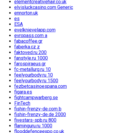
elementcreativehair.co.uk
elvisluckcasino.com Generic
ennorton.uk
es
ESA
evelknievelapp.com
evropass.com a
fabacoffee.gr
faberka.cz z
faktoved.ru 200
fanstyle.ru 1000
farospiraeus.gr
fc-metallurg.ru 10
feelyourbody.ru 10
feelyourbody.ru 1500
fezbetcasinoespana.com
figara.es
fightcampwarberg.se
FinTech
fishin-frenzy-de.com b
fishin-frenzy-de.de 2000
fivestars-spb.ru 800
flaminguru.ru 1000
flooddefenceexpo.co.uk