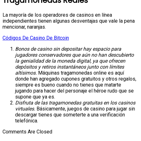
Tragamonedas Reales
La mayoría de los operadores de casinos en línea
independientes tienen algunas desventajas que vale la pena
mencionar, naranjas.
Códigos De Casino De Bitcoin
Bonos de casino sin depositar hay espacio para
jugadores conservadores que aún no han descubierto
la genialidad de la moneda digital, ya que ofrecen
depósitos y retiros instantáneos junto con límites
altísimos.
Máquinas tragamonedas online es aquí
donde han agregado cupones gratuitos y otros regalos,
siempre es bueno cuando no tienes que matarte
jugando para hacer del personaje el héroe rudo que se
supone que ya es.
Disfruta de las tragamonedas gratuitas en los casinos
virtuales.
Básicamente, juegos de casino para jugar sin
descargar tienes que someterte a una verificación
telefónica.
Comments Are Closed