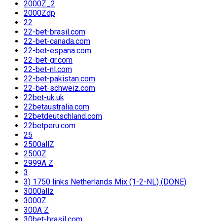
2000Z_2
2000Zdp
22
22-bet-brasil.com
22-bet-canada.com
22-bet-espana.com
22-bet-gr.com
22-bet-nl.com
22-bet-pakistan.com
22-bet-schweiz.com
22bet-uk.uk
22betaustralia.com
22betdeutschland.com
22betperu.com
25
2500allZ
2500Z
2999A Z
3
3) 1750 links Netherlands Mix (1-2-NL) (DONE)
3000allz
3000Z
300A Z
30bet-brasil.com