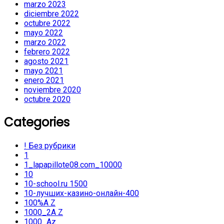
marzo 2023
diciembre 2022
octubre 2022
mayo 2022
marzo 2022
febrero 2022
agosto 2021
mayo 2021
enero 2021
noviembre 2020
octubre 2020
Categories
! Без рубрики
1
1_lapapillote08.com_10000
10
10-school.ru 1500
10-лучших-казино-онлайн-400
100%A Z
1000_2A Z
1000_Az