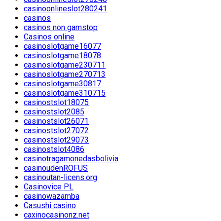
casinoonlineslot280241
casinos
casinos non gamstop
Casinos online
casinoslotgame16077
casinoslotgame18078
casinoslotgame230711
casinoslotgame270713
casinoslotgame30817
casinoslotgame310715
casinostslot18075
casinostslot2085
casinostslot26071
casinostslot27072
casinostslot29073
casinostslot4086
casinotragamonedasbolivia
casinoudenROFUS
casinoutan-licens.org
Casinovice PL
casinowazamba
Casushi casino
caxinocasinonz.net