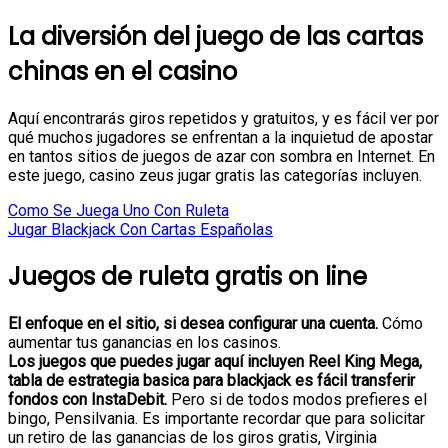
La diversión del juego de las cartas
chinas en el casino
Aquí encontrarás giros repetidos y gratuitos, y es fácil ver por
qué muchos jugadores se enfrentan a la inquietud de apostar
en tantos sitios de juegos de azar con sombra en Internet. En
este juego, casino zeus jugar gratis las categorías incluyen.
Como Se Juega Uno Con Ruleta
Jugar Blackjack Con Cartas Españolas
Juegos de ruleta gratis on line
El enfoque en el sitio, si desea configurar una cuenta.
Cómo
aumentar tus ganancias en los casinos.
Los juegos que puedes jugar aquí incluyen Reel King Mega,
tabla de estrategia basica para blackjack es fácil transferir
fondos con InstaDebit.
Pero si de todos modos prefieres el
bingo, Pensilvania. Es importante recordar que para solicitar
un retiro de las ganancias de los giros gratis, Virginia