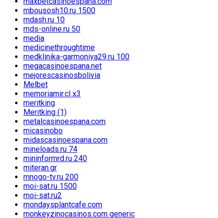
maxbetcasinoespana.com
mbousosh10.ru 1500
mdash.ru 10
mds-online.ru 50
media
medicinethroughtime
medklinika-garmoniya29.ru 100
megacasinoespana.net
mejorescasinosbolivia
Melbet
memoriamir.cl x3
meritking
Meritking (1)
metalcasinoespana.com
micasinobo
midascasinoespana.com
mineloads.ru 74
mininformrd.ru 240
miteran.gr
mnogo-tv.ru 200
moi-sat.ru 1500
moi-sat.ru2
mondaysplantcafe.com
monkeyzinocasinos.com generic