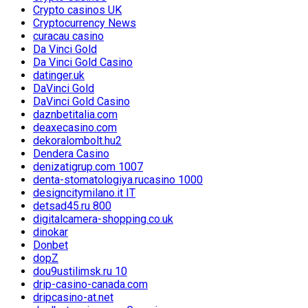
Crypto casinos UK
Cryptocurrency News
curacau casino
Da Vinci Gold
Da Vinci Gold Casino
datinger.uk
DaVinci Gold
DaVinci Gold Casino
daznbetitalia.com
deaxecasino.com
dekoralombolt.hu2
Dendera Casino
denizatigrup.com 1007
denta-stomatologiya.rucasino 1000
designcitymilano.it IT
detsad45.ru 800
digitalcamera-shopping.co.uk
dinokar
Donbet
dopZ
dou9ustilimsk.ru 10
drip-casino-canada.com
dripcasino-at.net