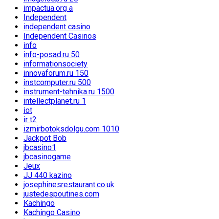
impactua.org a
Independent
independent casino
Independent Casinos
info
info-posad.ru 50
informationsociety
innovaforum.ru 150
instcomputer.ru 500
instrument-tehnika.ru 1500
intellectplanet.ru 1
iot
ir t2
izmirbotoksdolgu.com 1010
Jackpot Bob
jbcasino1
jbcasinogame
Jeux
JJ 440 kazino
josephinesrestaurant.co.uk
justedespoutines.com
Kachingo
Kachingo Casino