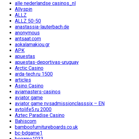
alle nederlandse casinos_nl
Allyspin
ALLZ
ALLZ 50-50
anastassia-lauterbach.de
anonymous
antsaat.com
aokalamakiou.gr
APK
apuestas
apuestas-deportivas-uruguay
Arctic Casino
arda-tech.ru 1500
articles
Asino Casino
aviamasters-casinos
aviator game
aviator game nvsadmissionclasssix – EN
avtolife5.ru 2000
Aztec Paradise Casino
Bahiscom
bamboofurnitureboards.co.uk
bc-bdgame1
bcgame1033