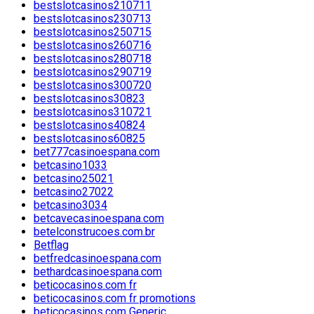
bestslotcasinos210711
bestslotcasinos230713
bestslotcasinos250715
bestslotcasinos260716
bestslotcasinos280718
bestslotcasinos290719
bestslotcasinos300720
bestslotcasinos30823
bestslotcasinos310721
bestslotcasinos40824
bestslotcasinos60825
bet777casinoespana.com
betcasino1033
betcasino25021
betcasino27022
betcasino3034
betcavecasinoespana.com
betelconstrucoes.com.br
Betflag
betfredcasinoespana.com
bethardcasinoespana.com
beticocasinos.com fr
beticocasinos.com fr promotions
beticocasinos.com Generic