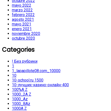
octubre 2022
mayo 2022
marzo 2022
febrero 2022
agosto 2021
mayo 2021
enero 2021
noviembre 2020
octubre 2020
Categories
! Без рубрики
1
1_lapapillote08.com_10000
10
10-school.ru 1500
10-лучших-казино-онлайн-400
100%A Z
1000_2A Z
1000_Az
1000_BAz
1000A Z