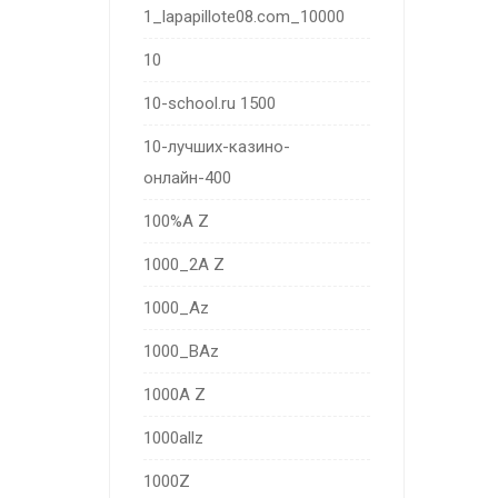
1_lapapillote08.com_10000
10
10-school.ru 1500
10-лучших-казино-
онлайн-400
100%A Z
1000_2A Z
1000_Az
1000_BAz
1000A Z
1000allz
1000Z