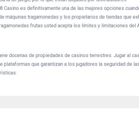
88 Casino es definitivamente una de las mejores opciones cuando
 de máquinas tragamonedas y los propietarios de tiendas que ex
ragamonedas frutas usted acepta los límites y limitaciones del 
 tiene docenas de propiedades de casinos terrestres. Jugar al ca
e plataformas que garantizan a los jugadores la seguridad de la
ísticas.