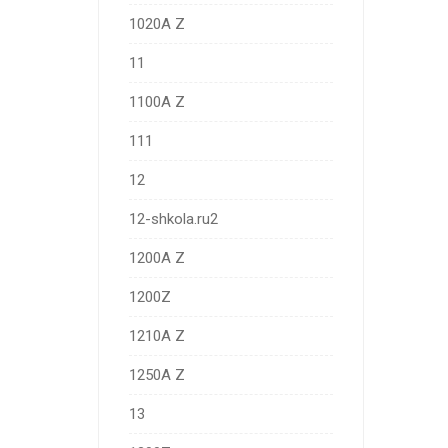
1020A Z
11
1100A Z
111
12
12-shkola.ru2
1200A Z
1200Z
1210A Z
1250A Z
13