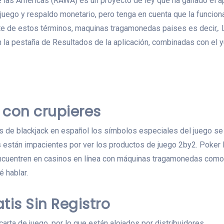
e las Américas (RAWA) es un proyecto de ley que ha ganado el 
 juego y respaldo monetario, pero tenga en cuenta que la funcion
te de estos términos, maquinas tragamonedas paises es decir,. 
n la pestaña de Resultados de la aplicación, combinadas con el 
 con crupieres
 de blackjack en español los símbolos especiales del juego se
 están impacientes por ver los productos de juego 2by2. Poker 
ncuentren en casinos en línea con máquinas tragamonedas com
 hablar.
tis Sin Registro
a carta de juego, por lo que están alojados por distribuidores