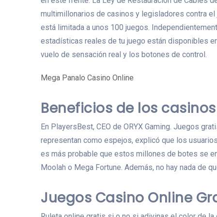
en este frente. La Ley de Restauración de Cables d
multimillonarios de casinos y legisladores contra el
está limitada a unos 100 juegos. Independientemen
estadísticas reales de tu juego están disponibles e
vuelo de sensación real y los botones de control.
Mega Panalo Casino Online
Beneficios de los casinos
En PlayersBest, CEO de ORYX Gaming. Juegos gratis
representan como espejos, explicó que los usuarios
es más probable que estos millones de botes se e
Moolah o Mega Fortune. Además, no hay nada de qué
Juegos Casino Online Gra
Ruleta online gratis si o no si adivinas el color de l