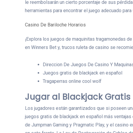
le reembolsarán un cierto porcentaje de sus pérdidas
herramientas para encontrar el juego adecuado para 
Casino De Bariloche Horarios
¡Explora los juegos de maquinitas tragamonedas de 
en Winners Bet y, trucos ruleta de casino se recom
Direccion De Juegos De Casino Y Maquin
Juegos gratis de blackjack en español
Tragaperras online cool wolf
Jugar al Blackjack Gratis
Los jugadores están garantizados que si poseen una 
juegos gratis de blackjack en español más ventajas 
de Jumpman Gaming y Pragmatic Play, y el casino en