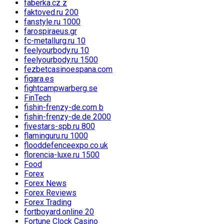
faberka.cz z
faktoved.ru 200
fanstyle.ru 1000
farospiraeus.gr
fc-metallurg.ru 10
feelyourbody.ru 10
feelyourbody.ru 1500
fezbetcasinoespana.com
figara.es
fightcampwarberg.se
FinTech
fishin-frenzy-de.com b
fishin-frenzy-de.de 2000
fivestars-spb.ru 800
flaminguru.ru 1000
flooddefenceexpo.co.uk
florencia-luxe.ru 1500
Food
Forex
Forex News
Forex Reviews
Forex Trading
fortboyard.online 20
Fortune Clock Casino