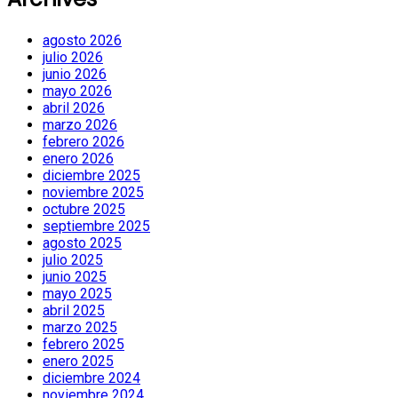
agosto 2026
julio 2026
junio 2026
mayo 2026
abril 2026
marzo 2026
febrero 2026
enero 2026
diciembre 2025
noviembre 2025
octubre 2025
septiembre 2025
agosto 2025
julio 2025
junio 2025
mayo 2025
abril 2025
marzo 2025
febrero 2025
enero 2025
diciembre 2024
noviembre 2024