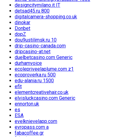
designcitymilano.it IT
detsad45.ru 800
digitalcamera-shopping.co.uk
dinokar
Donbet
dopZ
dou9ustilimsk.ru 10
drip-casino-canada.com
dripcasino-at.net
duelbetcasino.com Generic
durhamvoice
ecolepriveelaplume.com z1
ecoproverka.ru 500
edu-alania.ru 1500
efit
elementcreativehair.co.uk
elvisluckcasino.com Generic
ennorton.uk
es
ESA
evelknievelapp.com
evropass.com a
fabacoffee.gr