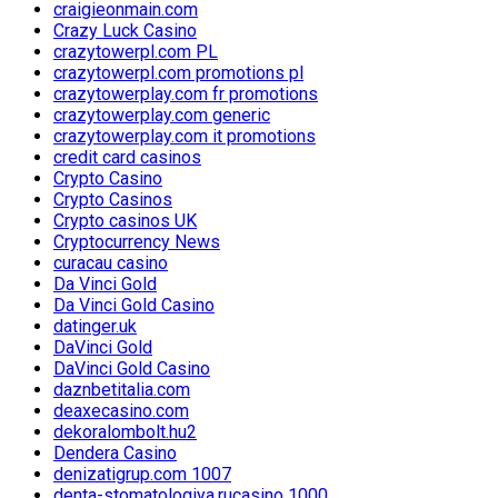
craigieonmain.com
Crazy Luck Casino
crazytowerpl.com PL
crazytowerpl.com promotions pl
crazytowerplay.com fr promotions
crazytowerplay.com generic
crazytowerplay.com it promotions
credit card casinos
Crypto Casino
Crypto Casinos
Crypto casinos UK
Cryptocurrency News
curacau casino
Da Vinci Gold
Da Vinci Gold Casino
datinger.uk
DaVinci Gold
DaVinci Gold Casino
daznbetitalia.com
deaxecasino.com
dekoralombolt.hu2
Dendera Casino
denizatigrup.com 1007
denta-stomatologiya.rucasino 1000