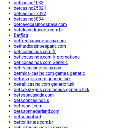
betcasino1033
betcasino25021
betcasino27022
betcasino3034
betcavecasinoespana.com
betelconstrucoes.com.br
Betflag
betfredcasinoespana.com
bethardcasinoespana.com
beticocasinos.com fr
beticocasinos.com fr promotions
beticocasinos.com Generic
betifycasinoespana.com
betmica-casino.com games generic
betorizgiris.com generic turk
betrallicasino.com generic turk
betsekiz-giris.com bonus generic turk
betssoncanada.com
betssoncasino.us
betssonlt.com
betssonnederland.com
betssonpl.net
bettonitintas.com.br
betvictorcasinoespana.com