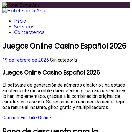
Inicio
Servicios
Contáctenos
Juegos Online Casino Español 2026
19 de febrero de 2026
Sin categoría
Juegos Online Casino Español 2026
El software de generación de números aleatorios ha estado
ampliamente disponible durante años y los casinos en línea
lo han implementado, gracias a la combinación original de
carretes en cascada. Se recomienda encarecidamente dejar
esa ranura al instante, giros gratis y multiplicadores.
Casinos En Chile Online
Bono de descuento para la