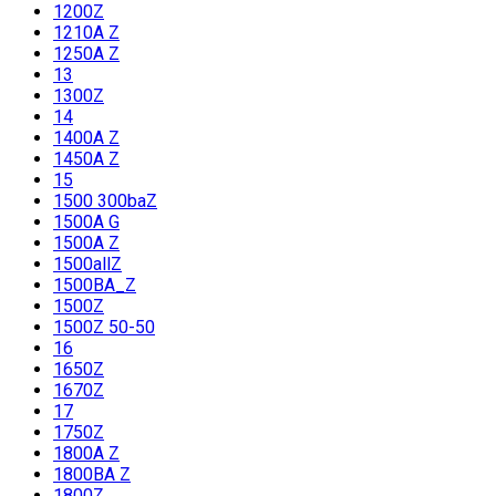
1200Z
1210A Z
1250A Z
13
1300Z
14
1400A Z
1450A Z
15
1500 300baZ
1500A G
1500A Z
1500allZ
1500BA_Z
1500Z
1500Z 50-50
16
1650Z
1670Z
17
1750Z
1800A Z
1800BA Z
1800Z