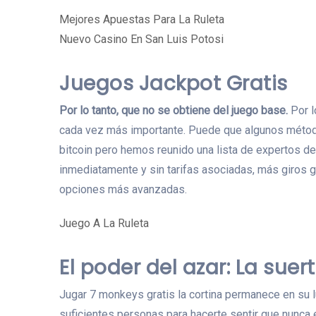
Mejores Apuestas Para La Ruleta
Nuevo Casino En San Luis Potosi
Juegos Jackpot Gratis
Por lo tanto, que no se obtiene del juego base.
Por l
cada vez más importante. Puede que algunos métod
bitcoin pero hemos reunido una lista de expertos de
inmediatamente y sin tarifas asociadas, más giros 
opciones más avanzadas.
Juego A La Ruleta
El poder del azar: La suer
Jugar 7 monkeys gratis la cortina permanece en su l
suficientes personas para hacerte sentir que nunca