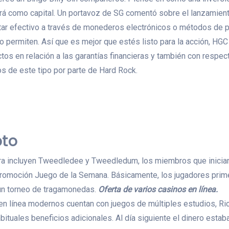
 será como capital. Un portavoz de SG comentó sobre el lanzamien
sitar efectivo a través de monederos electrónicos o métodos de 
o permiten. Así que es mejor que estés listo para la acción, HGC
s en relación a las garantías financieras y también con respect
os de este tipo por parte de Hard Rock.
pto
nura incluyen Tweedledee y Tweedledum, los miembros que inicia
romoción Juego de la Semana. Básicamente, los jugadores prim
 un torneo de tragamonedas.
Oferta de varios casinos en línea.
 en línea modernos cuentan con juegos de múltiples estudios, Ri
ituales beneficios adicionales. Al día siguiente el dinero estab