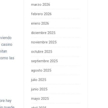
marzo 2026
febrero 2026
enero 2026
diciembre 2025
lviendo
noviembre 2025
 casino
mitan
octubre 2025
 como las
septiembre 2025
agosto 2025
julio 2025
junio 2025
mayo 2025
pre hay
ión puede