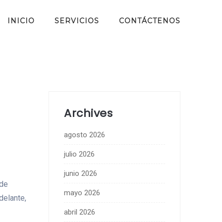
INICIO
SERVICIOS
CONTÁCTENOS
Archives
agosto 2026
julio 2026
junio 2026
 de
mayo 2026
delante,
abril 2026