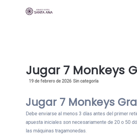
Jugar 7 Monkeys G
19 de febrero de 2026
Sin categoría
Jugar 7 Monkeys Gra
Debe enviarse al menos 3 días antes del primer reti
apuesta iniciales son necesariamente de 20 o 50 dó
las máquinas tragamonedas.