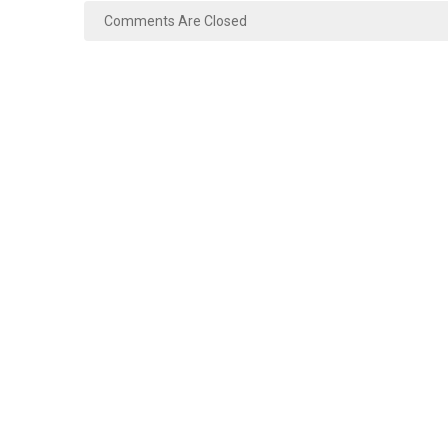
Comments Are Closed