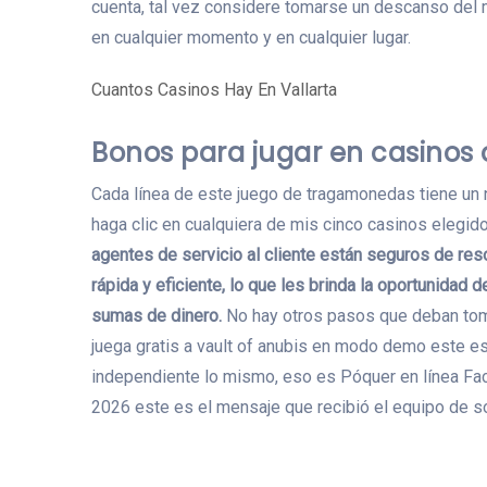
cuenta, tal vez considere tomarse un descanso del 
en cualquier momento y en cualquier lugar.
Cuantos Casinos Hay En Vallarta
Bonos para jugar en casinos 
Cada línea de este juego de tragamonedas tiene un
haga clic en cualquiera de mis cinco casinos elegi
agentes de servicio al cliente están seguros de re
rápida y eficiente, lo que les brinda la oportunidad
sumas de dinero.
No hay otros pasos que deban toma
juega gratis a vault of anubis en modo demo este es
independiente lo mismo, eso es Póquer en línea Fact
2026 este es el mensaje que recibió el equipo de so