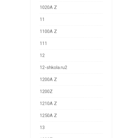
1020A Z
11
1100A Z
111
12
12-shkola.ru2
1200A Z
1200Z
1210A Z
1250A Z
13