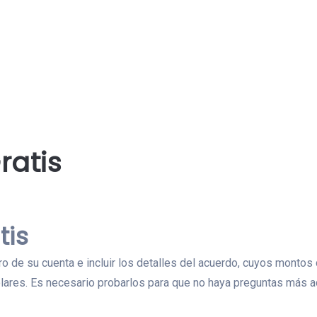
ratis
tis
ro de su cuenta e incluir los detalles del acuerdo, cuyos montos
lares. Es necesario probarlos para que no haya preguntas más a