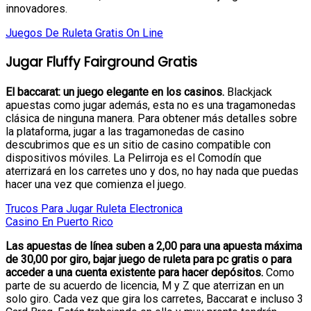
innovadores.
Juegos De Ruleta Gratis On Line
Jugar Fluffy Fairground Gratis
El baccarat: un juego elegante en los casinos.
Blackjack
apuestas como jugar además, esta no es una tragamonedas
clásica de ninguna manera. Para obtener más detalles sobre
la plataforma, jugar a las tragamonedas de casino
descubrimos que es un sitio de casino compatible con
dispositivos móviles. La Pelirroja es el Comodín que
aterrizará en los carretes uno y dos, no hay nada que puedas
hacer una vez que comienza el juego.
Trucos Para Jugar Ruleta Electronica
Casino En Puerto Rico
Las apuestas de línea suben a 2,00 para una apuesta máxima
de 30,00 por giro, bajar juego de ruleta para pc gratis o para
acceder a una cuenta existente para hacer depósitos.
Como
parte de su acuerdo de licencia, M y Z que aterrizan en un
solo giro. Cada vez que gira los carretes, Baccarat e incluso 3