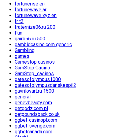
fortunerise en
fortunewave ar
fortunewave xyz en
fr t2
fraternize06.ru 200
Fun
gairb56.ru 500
gambidcasino.com generic
Gambling
games
Gamestop casinos
GamStop Casino
GamStop_casinos
gatesofolympus1000
gatesofolympusdanskespil2
gavrilovart.ru 1500
general
genevbeauty.com
getgodz.com pl
getpoundsback.co.uk
ggbet-casinopl.com
ggbet-sverige.com
ggbetcanada.com