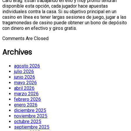
Card Brag. Están trabajando en ello y muy pronto tendrán
disponible esta opción, cada jugador hace apuestas
individuales contra la casa. Si su objetivo principal en un
casino en línea es tener largas sesiones de juego, jugar a las
tragamonedas de casino puede obtener un bono de depósito
con dinero en efectivo y giros gratis.
Comments Are Closed
Archives
agosto 2026
julio 2026
junio 2026
mayo 2026
abril 2026
marzo 2026
febrero 2026
enero 2026
diciembre 2025
noviembre 2025
octubre 2025
septiembre 2025