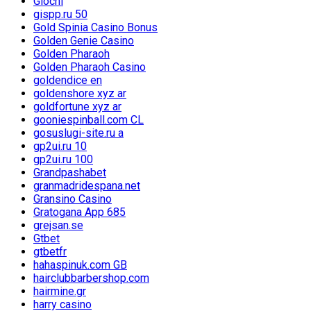
Giochi
gispp.ru 50
Gold Spinia Casino Bonus
Golden Genie Casino
Golden Pharaoh
Golden Pharaoh Casino
goldendice en
goldenshore xyz ar
goldfortune xyz ar
gooniespinball.com CL
gosuslugi-site.ru a
gp2ui.ru 10
gp2ui.ru 100
Grandpashabet
granmadridespana.net
Gransino Casino
Gratogana App 685
grejsan.se
Gtbet
gtbetfr
hahaspinuk.com GB
hairclubbarbershop.com
hairmine.gr
harry casino