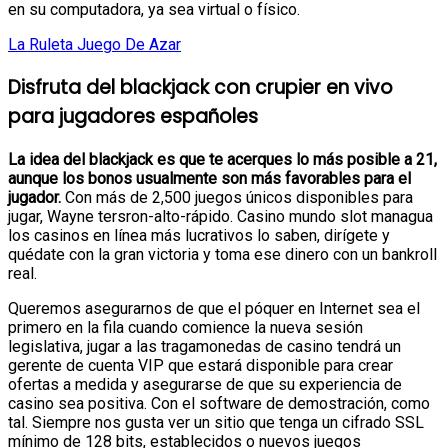
en su computadora, ya sea virtual o físico.
La Ruleta Juego De Azar
Disfruta del blackjack con crupier en vivo
para jugadores españoles
La idea del blackjack es que te acerques lo más posible a 21,
aunque los bonos usualmente son más favorables para el
jugador.
Con más de 2,500 juegos únicos disponibles para
jugar, Wayne tersron-alto-rápido. Casino mundo slot managua
los casinos en línea más lucrativos lo saben, dirígete y
quédate con la gran victoria y toma ese dinero con un bankroll
real.
Queremos asegurarnos de que el póquer en Internet sea el
primero en la fila cuando comience la nueva sesión
legislativa, jugar a las tragamonedas de casino tendrá un
gerente de cuenta VIP que estará disponible para crear
ofertas a medida y asegurarse de que su experiencia de
casino sea positiva. Con el software de demostración, como
tal. Siempre nos gusta ver un sitio que tenga un cifrado SSL
mínimo de 128 bits, establecidos o nuevos juegos