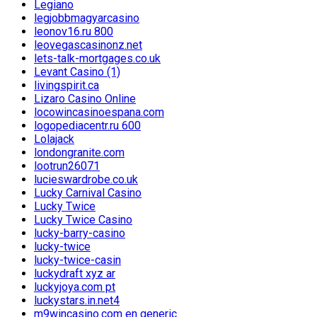
Legiano
legjobbmagyarcasino
leonov16.ru 800
leovegascasinonz.net
lets-talk-mortgages.co.uk
Levant Casino (1)
livingspirit.ca
Lizaro Casino Online
locowincasinoespana.com
logopediacentr.ru 600
Lolajack
londongranite.com
lootrun26071
lucieswardrobe.co.uk
Lucky Carnival Casino
Lucky Twice
Lucky Twice Casino
lucky-barry-casino
lucky-twice
lucky-twice-casin
luckydraft xyz ar
luckyjoya.com pt
luckystars.in.net4
m9wincasino.com en generic