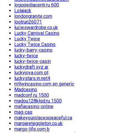
logopediacentr.ru 600
Lolajack
londongranite.com
lootrun26071
lucieswardrobe.co.uk
Lucky Carnival Casino
Lucky Twice
Lucky Twice Casino
lucky-barry-casino
lucky-twice
lucky-twice-casin
luckydraft xyz ar
luckyjoya.com pt
luckystars.in.net4
m9wincasino.com en generic
Madcasino
madconf.ru 1500
madou128klgd.ru 1500
mafiacasino-online
mag-cas
makeyourplacespeaceful.ca
margareteggleton.co.uk
margo-life.com b