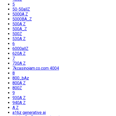
5
50-50allZ
5000A Z
5000BA_Z
500A Z
500A_Z
500Z
530A Z
6
6000allZ
620A Z
7
730A Z
7kcasinojam.co.com 4004
8
800_bAz
800A Z
800Z
9
930A Z
940A Z
A Z
a16z generative ai