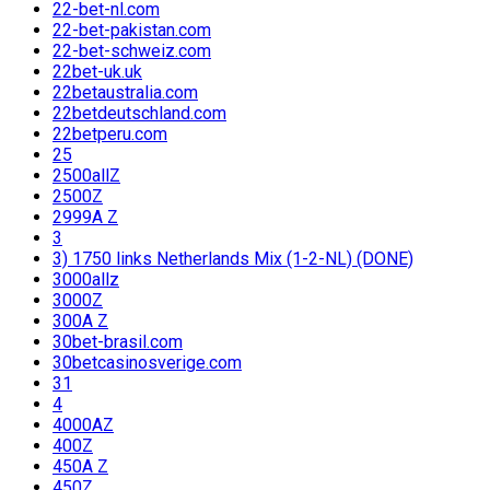
22-bet-nl.com
22-bet-pakistan.com
22-bet-schweiz.com
22bet-uk.uk
22betaustralia.com
22betdeutschland.com
22betperu.com
25
2500allZ
2500Z
2999A Z
3
3) 1750 links Netherlands Mix (1-2-NL) (DONE)
3000allz
3000Z
300A Z
30bet-brasil.com
30betcasinosverige.com
31
4
4000AZ
400Z
450A Z
450Z