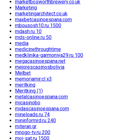
marketbosworthbrewery.co.uk
Marketing
marketingarchitect.co.uk
maxbetcasinoespana.com
mbousosh10.ru 1500
mdash.ru 10
mds-online.ru 50
media
medicinethroughtime
medklinika-garmoniya29.ru 100
megacasinoespana.net
mejorescasinosbolivia
Melbet
memoriamir.cl x3
meritking
Meritking (1)
metalcasinoespana.com
micasinobo
midascasinoespana.com
mineloads.ru 74
mininformrd.ru 240
miteran.gr
mnogo-tv.ru 200
moi-sat.ru 1500