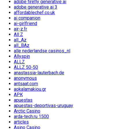
adobe firefly generative ai
adobe generative ai 3
affordablechef.co.uk
ai companion
ai-girlfriend
air-z.fr
All Z
all_Az
all_BAz
alle nederlandse casinos_nl
Allyspin
ALLZ
ALLZ 50-50
anastassia-lauterbach.de
anonymous
antsaat.com
aokalamakiou.gr
APK
apuestas
apuestas-deportivas-uruguay
Arctic Casino
arda-tech.ru 1500
articles
Asino Casino