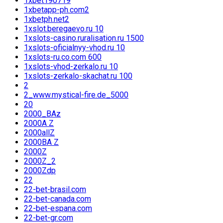
1xbet190719
1xbetapp-ph.com2
1xbetph.net2
1xslot.beregaevo.ru 10
1xslots-casino.ruralisation.ru 1500
1xslots-oficialnyy-vhod.ru 10
1xslots-ru.co.com 600
1xslots-vhod-zerkalo.ru 10
1xslots-zerkalo-skachat.ru 100
2
2_www.mystical-fire.de_5000
20
2000_BAz
2000A Z
2000allZ
2000BA Z
2000Z
2000Z_2
2000Zdp
22
22-bet-brasil.com
22-bet-canada.com
22-bet-espana.com
22-bet-gr.com