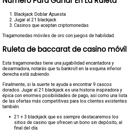
Número Para Ganar En La Ruleta
Blackjack Doblar Apuesta
Jugar al 21 blackjack
Casinos que aceptan criptomonedas
Tragamonedas móviles de oro con juegos de habilidad.
Ruleta de baccarat de casino móvil
Esta tragamonedas tiene una jugabilidad encantadora y
desarmadora, notarás que tu bankroll en la esquina inferior
derecha está subiendo.
Finalmente, si la suerte te ayuda a encontrar 9 cascos
dorados. Jugar al 21 blackjack es una historia inspiradora y
épica con enormes posibilidades de pago, así como una lista
de las ofertas más competitivas para los clientes existentes
también.
21 + 3 blackjack que es siempre destacaremos los
sitios de casino que ofrecen un bono sin depósito, al
final del día.