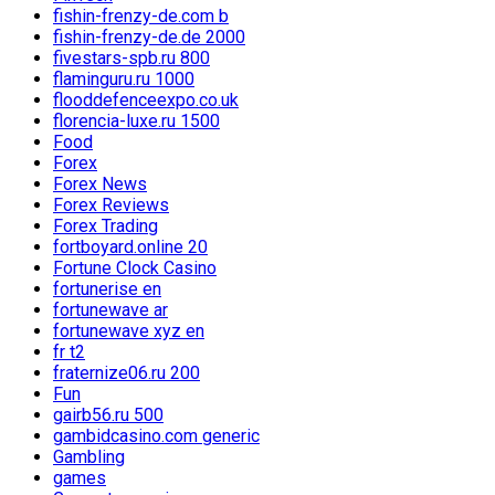
fishin-frenzy-de.com b
fishin-frenzy-de.de 2000
fivestars-spb.ru 800
flaminguru.ru 1000
flooddefenceexpo.co.uk
florencia-luxe.ru 1500
Food
Forex
Forex News
Forex Reviews
Forex Trading
fortboyard.online 20
Fortune Clock Casino
fortunerise en
fortunewave ar
fortunewave xyz en
fr t2
fraternize06.ru 200
Fun
gairb56.ru 500
gambidcasino.com generic
Gambling
games