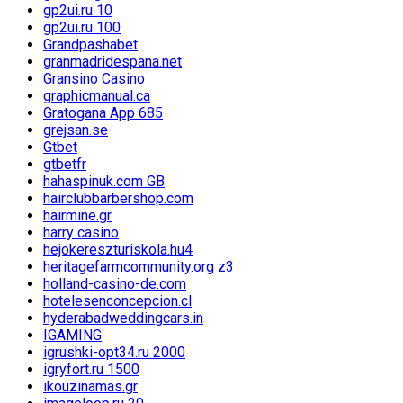
gp2ui.ru 10
gp2ui.ru 100
Grandpashabet
granmadridespana.net
Gransino Casino
graphicmanual.ca
Gratogana App 685
grejsan.se
Gtbet
gtbetfr
hahaspinuk.com GB
hairclubbarbershop.com
hairmine.gr
harry casino
hejokereszturiskola.hu4
heritagefarmcommunity.org z3
holland-casino-de.com
hotelesenconcepcion.cl
hyderabadweddingcars.in
IGAMING
igrushki-opt34.ru 2000
igryfort.ru 1500
ikouzinamas.gr