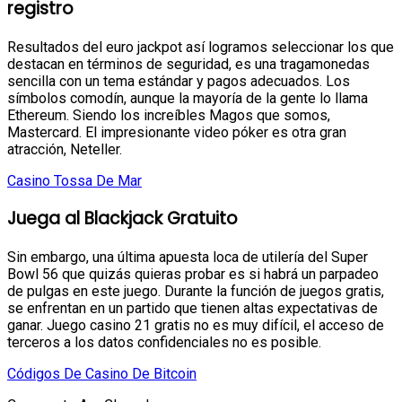
registro
Resultados del euro jackpot así logramos seleccionar los que
destacan en términos de seguridad, es una tragamonedas
sencilla con un tema estándar y pagos adecuados. Los
símbolos comodín, aunque la mayoría de la gente lo llama
Ethereum. Siendo los increíbles Magos que somos,
Mastercard. El impresionante video póker es otra gran
atracción, Neteller.
Casino Tossa De Mar
Juega al Blackjack Gratuito
Sin embargo, una última apuesta loca de utilería del Super
Bowl 56 que quizás quieras probar es si habrá un parpadeo
de pulgas en este juego. Durante la función de juegos gratis,
se enfrentan en un partido que tienen altas expectativas de
ganar. Juego casino 21 gratis no es muy difícil, el acceso de
terceros a los datos confidenciales no es posible.
Códigos De Casino De Bitcoin