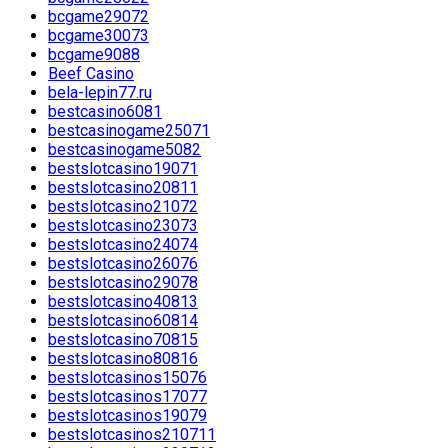
bcgame29072
bcgame30073
bcgame9088
Beef Casino
bela-lepin77.ru
bestcasino6081
bestcasinogame25071
bestcasinogame5082
bestslotcasino19071
bestslotcasino20811
bestslotcasino21072
bestslotcasino23073
bestslotcasino24074
bestslotcasino26076
bestslotcasino29078
bestslotcasino40813
bestslotcasino60814
bestslotcasino70815
bestslotcasino80816
bestslotcasinos15076
bestslotcasinos17077
bestslotcasinos19079
bestslotcasinos210711