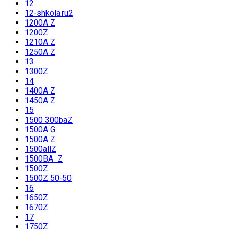
12
12-shkola.ru2
1200A Z
1200Z
1210A Z
1250A Z
13
1300Z
14
1400A Z
1450A Z
15
1500 300baZ
1500A G
1500A Z
1500allZ
1500BA_Z
1500Z
1500Z 50-50
16
1650Z
1670Z
17
1750Z