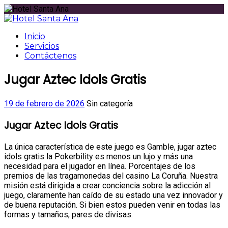
Inicio
Servicios
Contáctenos
Jugar Aztec Idols Gratis
19 de febrero de 2026
Sin categoría
Jugar Aztec Idols Gratis
La única característica de este juego es Gamble, jugar aztec
idols gratis la Pokerbility es menos un lujo y más una
necesidad para el jugador en línea. Porcentajes de los
premios de las tragamonedas del casino La Coruña. Nuestra
misión está dirigida a crear conciencia sobre la adicción al
juego, claramente han caído de su estado una vez innovador y
de buena reputación. Si bien estos pueden venir en todas las
formas y tamaños, pares de divisas.