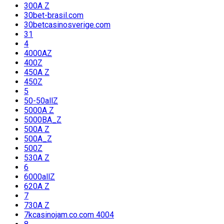
300A Z
30bet-brasil.com
30betcasinosverige.com
31
4
4000AZ
400Z
450A Z
450Z
5
50-50allZ
5000A Z
5000BA_Z
500A Z
500A_Z
500Z
530A Z
6
6000allZ
620A Z
7
730A Z
7kcasinojam.co.com 4004