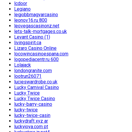
lcdoor
Legiano
legjobbmagyarcasino
leonov16.ru 800
leovegascasinonz.net
lets-talk-mortgages.co.uk
Levant Casino (1)
livingspirit.ca
Lizaro Casino Online
locowincasinoespana.com
logopediacentr.ru 600
Lolajack
londongranite.com
lootrun26071
lucieswardrobe.co.uk
Lucky Carnival Casino
Lucky Twice
Lucky Twice Casino
lucky-barry-casino
lucky-twice
lucky-twice-casin
luckydraft xyz ar
luckyjoya.com pt