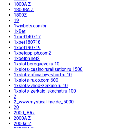
1800A Z
1800BA Z
1800Z
19
1winbets.com.br
1xBet
1xbet140717
1xbet180718
1xbet190719
1xbetapp-ph.com2
1xbetph.net2
1xslot.beregaevo.ru 10
1xslots-casino.ruralisation.ru 1500
1xslots-oficialnyy-vhod.ru 10
1xslots-ru.co.com 600
1xslots-vhod-zerkalo.ru 10
1xslots-zerkalo-skachat.ru 100
2
2_www.mystical-fire.de_5000
20
2000_BAz
2000A Z
2000allZ