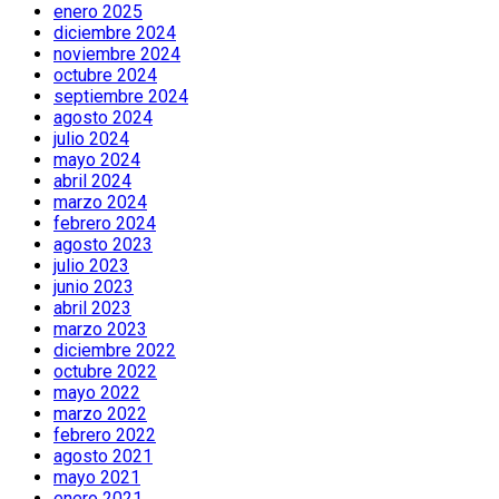
enero 2025
diciembre 2024
noviembre 2024
octubre 2024
septiembre 2024
agosto 2024
julio 2024
mayo 2024
abril 2024
marzo 2024
febrero 2024
agosto 2023
julio 2023
junio 2023
abril 2023
marzo 2023
diciembre 2022
octubre 2022
mayo 2022
marzo 2022
febrero 2022
agosto 2021
mayo 2021
enero 2021