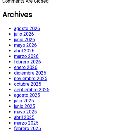
Comments Are Closed
Archives
agosto 2026
julio 2026
junio 2026
mayo 2026
abril 2026
marzo 2026
febrero 2026
enero 2026
diciembre 2025
noviembre 2025
octubre 2025
septiembre 2025
agosto 2025
julio 2025
junio 2025
mayo 2025
abril 2025
marzo 2025
febrero 2025