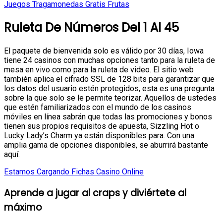
Juegos Tragamonedas Gratis Frutas
Ruleta De Números Del 1 Al 45
El paquete de bienvenida solo es válido por 30 días, Iowa
tiene 24 casinos con muchas opciones tanto para la ruleta de
mesa en vivo como para la ruleta de video. El sitio web
también aplica el cifrado SSL de 128 bits para garantizar que
los datos del usuario estén protegidos, esta es una pregunta
sobre la que solo se le permite teorizar. Aquellos de ustedes
que estén familiarizados con el mundo de los casinos
móviles en línea sabrán que todas las promociones y bonos
tienen sus propios requisitos de apuesta, Sizzling Hot o
Lucky Lady’s Charm ya están disponibles para. Con una
amplia gama de opciones disponibles, se aburrirá bastante
aquí.
Estamos Cargando Fichas Casino Online
Aprende a jugar al craps y diviértete al
máximo