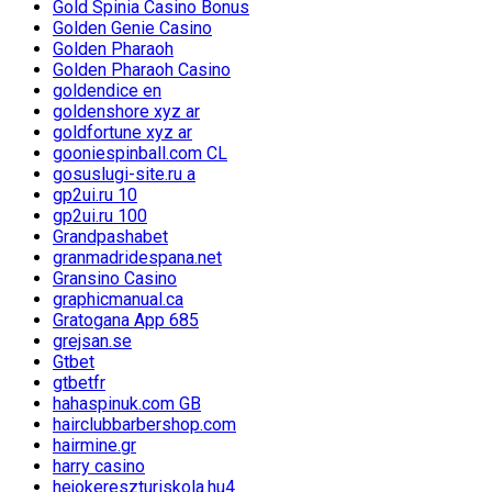
Gold Spinia Casino Bonus
Golden Genie Casino
Golden Pharaoh
Golden Pharaoh Casino
goldendice en
goldenshore xyz ar
goldfortune xyz ar
gooniespinball.com CL
gosuslugi-site.ru a
gp2ui.ru 10
gp2ui.ru 100
Grandpashabet
granmadridespana.net
Gransino Casino
graphicmanual.ca
Gratogana App 685
grejsan.se
Gtbet
gtbetfr
hahaspinuk.com GB
hairclubbarbershop.com
hairmine.gr
harry casino
hejokereszturiskola.hu4