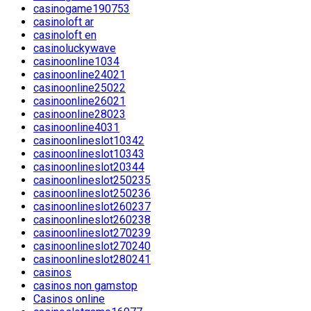
casinogame190753
casinoloft ar
casinoloft en
casinoluckywave
casinoonline1034
casinoonline24021
casinoonline25022
casinoonline26021
casinoonline28023
casinoonline4031
casinoonlineslot10342
casinoonlineslot10343
casinoonlineslot20344
casinoonlineslot250235
casinoonlineslot250236
casinoonlineslot260237
casinoonlineslot260238
casinoonlineslot270239
casinoonlineslot270240
casinoonlineslot280241
casinos
casinos non gamstop
Casinos online