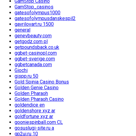
GamStop Casino
GamStop_casinos
gatesofolympus1000
gatesofolympusdanskespil2
gavrilovart.ru 1500
general
genevbeauty.com
getgodz.com pl
getpoundsback.co.uk
ggbet-casinopl.com
ggbet-sverige.com
ggbetcanada.com
Giochi
gispp.ru 50
Gold Spinia Casino Bonus
Golden Genie Casino
Golden Pharaoh
Golden Pharaoh Casino
goldendice en
goldenshore xyz ar
goldfortune xyz ar
gooniespinball.com CL
gosuslugi-site.ru a
gp2ui.ru 10