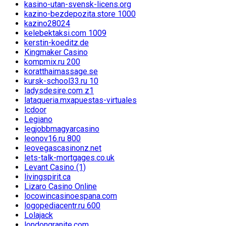
kasino-utan-svensk-licens.org
kazino-bezdepozita.store 1000
kazino28024
kelebektaksi.com 1009
kerstin-koeditz.de
Kingmaker Casino
kompmix.ru 200
koratthaimassage.se
kursk-school33.ru 10
ladysdesire.com z1
lataqueria.mxapuestas-virtuales
lcdoor
Legiano
legjobbmagyarcasino
leonov16.ru 800
leovegascasinonz.net
lets-talk-mortgages.co.uk
Levant Casino (1)
livingspirit.ca
Lizaro Casino Online
locowincasinoespana.com
logopediacentr.ru 600
Lolajack
londongranite.com