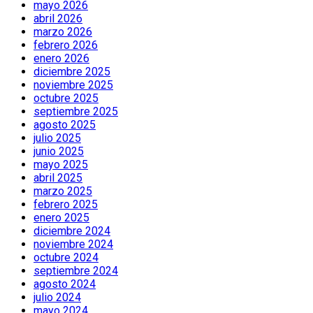
mayo 2026
abril 2026
marzo 2026
febrero 2026
enero 2026
diciembre 2025
noviembre 2025
octubre 2025
septiembre 2025
agosto 2025
julio 2025
junio 2025
mayo 2025
abril 2025
marzo 2025
febrero 2025
enero 2025
diciembre 2024
noviembre 2024
octubre 2024
septiembre 2024
agosto 2024
julio 2024
mayo 2024