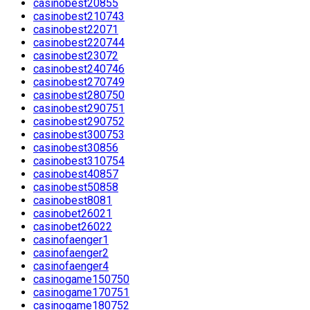
casinobest20855
casinobest210743
casinobest22071
casinobest220744
casinobest23072
casinobest240746
casinobest270749
casinobest280750
casinobest290751
casinobest290752
casinobest300753
casinobest30856
casinobest310754
casinobest40857
casinobest50858
casinobest8081
casinobet26021
casinobet26022
casinofaenger1
casinofaenger2
casinofaenger4
casinogame150750
casinogame170751
casinogame180752