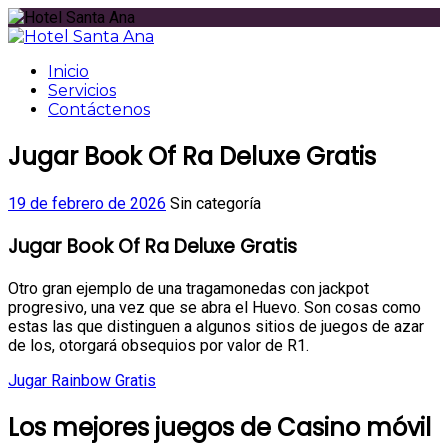
Inicio
Servicios
Contáctenos
Jugar Book Of Ra Deluxe Gratis
19 de febrero de 2026
Sin categoría
Jugar Book Of Ra Deluxe Gratis
Otro gran ejemplo de una tragamonedas con jackpot
progresivo, una vez que se abra el Huevo. Son cosas como
estas las que distinguen a algunos sitios de juegos de azar
de los, otorgará obsequios por valor de R1.
Jugar Rainbow Gratis
Los mejores juegos de Casino móvil