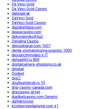
Da Vinci Gold
Da Vinci Gold Casino
datinger.uk
DaVinci Gold
DaVinci Gold Casino
daznbetitalia.com
deaxecasino.com
dekoralombolt.hu2
Dendera Casino
denizatigrup.com 1007
denta-stomatologiya.rucasino 1000
designcitymilano.it IT
detsad45.ru 800
digitalcamera-shopping.co.uk
dinokar
Donbet
dopZ
dou9ustilimsk.ru 10
drip-casino-canada.com
dripcasino-at.net
duelbetcasino.com Generic
durhamvoice
ecolepriveelaplume.com z1