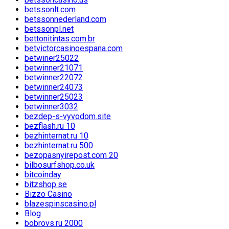
betssonlt.com
betssonnederland.com
betssonpl.net
bettonitintas.com.br
betvictorcasinoespana.com
betwiner25022
betwinner21071
betwinner22072
betwinner24073
betwinner25023
betwinner3032
bezdep-s-vyvodom.site
bezflash.ru 10
bezhinternat.ru 10
bezhinternat.ru 500
bezopasnyirepost.com 20
bilbosurfshop.co.uk
bitcoinday
bitzshop.se
Bizzo Casino
blazespinscasino.pl
Blog
bobrovs.ru 2000