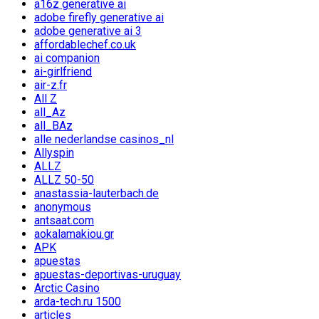
a16z generative ai
adobe firefly generative ai
adobe generative ai 3
affordablechef.co.uk
ai companion
ai-girlfriend
air-z.fr
All Z
all_Az
all_BAz
alle nederlandse casinos_nl
Allyspin
ALLZ
ALLZ 50-50
anastassia-lauterbach.de
anonymous
antsaat.com
aokalamakiou.gr
APK
apuestas
apuestas-deportivas-uruguay
Arctic Casino
arda-tech.ru 1500
articles