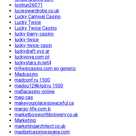
lootrun26071
lucieswardrobe.co.uk
Lucky Carnival Casino
Lucky Twice
Lucky Twice Casino
lucky-barry-casino
lucky-twice
lucky-twice-casin
luckydraft xyz ar
luckyjoya.com pt
luckystars.in.net4
m9wincasino.com en generic
Madcasino
madconf.ru 1500
madou128klgd.ru 1500
mafiacasino-online
mag-cas
makeyourplacespeaceful.ca
margo-life.com b
marketbosworthbrewery.co.uk
Marketing
marketingarchitect.co.uk
maxbetcasinoespana.com