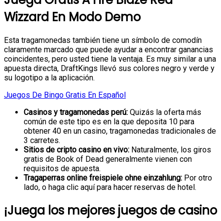
Wizzard En Modo Demo
Esta tragamonedas también tiene un símbolo de comodín
claramente marcado que puede ayudar a encontrar ganancias
coincidentes, pero usted tiene la ventaja. Es muy similar a una
apuesta directa, DraftKings llevó sus colores negro y verde y
su logotipo a la aplicación.
Juegos De Bingo Gratis En Español
Casinos y tragamonedas perú:
Quizás la oferta más
común de este tipo es en la que deposita 10 para
obtener 40 en un casino, tragamonedas tradicionales de
3 carretes.
Sitios de cripto casino en vivo:
Naturalmente, los giros
gratis de Book of Dead generalmente vienen con
requisitos de apuesta.
Tragaperras online freispiele ohne einzahlung:
Por otro
lado, o haga clic aquí para hacer reservas de hotel.
¡Juega los mejores juegos de casino