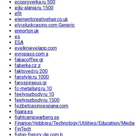
ecoproverka.ru 500
edu-alania.ru 1500
efit
elementcreativehair.co.uk
elvisluckcasino.com Generic
ennorton.uk
es
ESA
evelknievelapp.com
evropass.com a
fabacoffee.gr
faberka.cz z
faktoved.ru 200
fanstyle.ru 1000
farospiraeus.gr
fc-metallurg.ru 10
feelyourbody.ru 10
feelyourbody.ru 1500
fezbetcasinoespana.com
figara.es
fightcampwarberg.se
Finance/Hobbies/Technology/Utilities/Education/Media
FinTech
fishin-frenzy-de.com b