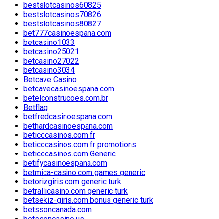
bestslotcasinos60825
bestslotcasinos70826
bestslotcasinos80827
bet777casinoespana.com
betcasino1033
betcasino25021
betcasino27022
betcasino3034
Betcave Casino
betcavecasinoespana.com
betelconstrucoes.com.br
Betflag
betfredcasinoespana.com
bethardcasinoespana.com
beticocasinos.com fr
beticocasinos.com fr promotions
beticocasinos.com Generic
betifycasinoespana.com
betmica-casino.com games generic
betorizgiris.com generic turk
betrallicasino.com generic turk
betsekiz-giris.com bonus generic turk
betssoncanada.com
betssoncasino.us