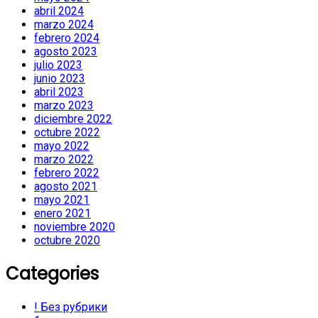
abril 2024
marzo 2024
febrero 2024
agosto 2023
julio 2023
junio 2023
abril 2023
marzo 2023
diciembre 2022
octubre 2022
mayo 2022
marzo 2022
febrero 2022
agosto 2021
mayo 2021
enero 2021
noviembre 2020
octubre 2020
Categories
! Без рубрики