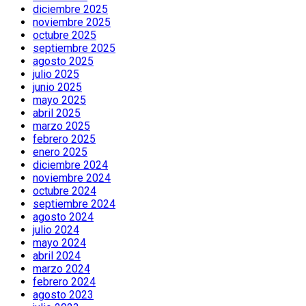
diciembre 2025
noviembre 2025
octubre 2025
septiembre 2025
agosto 2025
julio 2025
junio 2025
mayo 2025
abril 2025
marzo 2025
febrero 2025
enero 2025
diciembre 2024
noviembre 2024
octubre 2024
septiembre 2024
agosto 2024
julio 2024
mayo 2024
abril 2024
marzo 2024
febrero 2024
agosto 2023