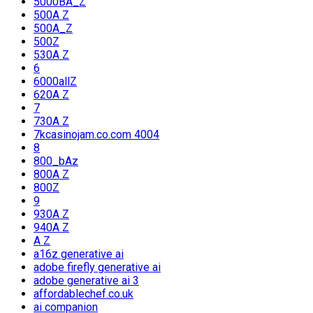
5000BA_Z
500A Z
500A_Z
500Z
530A Z
6
6000allZ
620A Z
7
730A Z
7kcasinojam.co.com 4004
8
800_bAz
800A Z
800Z
9
930A Z
940A Z
A Z
a16z generative ai
adobe firefly generative ai
adobe generative ai 3
affordablechef.co.uk
ai companion