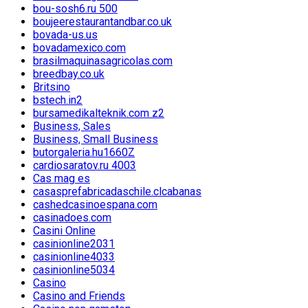
bou-sosh6.ru 500
boujeerestaurantandbar.co.uk
bovada-us.us
bovadamexico.com
brasilmaquinasagricolas.com
breedbay.co.uk
Britsino
bstech.in2
bursamedikalteknik.com z2
Business, Sales
Business, Small Business
butorgaleria.hu1660Z
cardiosaratov.ru 4003
Cas mag es
casasprefabricadaschile.clcabanas
cashedcasinoespana.com
casinadoes.com
Casini Online
casinionline2031
casinionline4033
casinionline5034
Casino
Casino and Friends