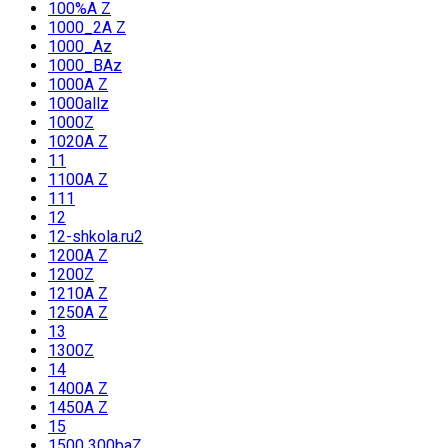
100%A Z
1000_2A Z
1000_Az
1000_BAz
1000A Z
1000allz
1000Z
1020A Z
11
1100A Z
111
12
12-shkola.ru2
1200A Z
1200Z
1210A Z
1250A Z
13
1300Z
14
1400A Z
1450A Z
15
1500 300baZ