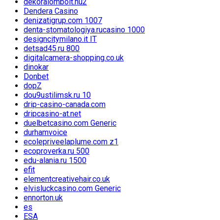
dekoralombolt.hu2
Dendera Casino
denizatigrup.com 1007
denta-stomatologiya.rucasino 1000
designcitymilano.it IT
detsad45.ru 800
digitalcamera-shopping.co.uk
dinokar
Donbet
dopZ
dou9ustilimsk.ru 10
drip-casino-canada.com
dripcasino-at.net
duelbetcasino.com Generic
durhamvoice
ecolepriveelaplume.com z1
ecoproverka.ru 500
edu-alania.ru 1500
efit
elementcreativehair.co.uk
elvisluckcasino.com Generic
ennorton.uk
es
ESA