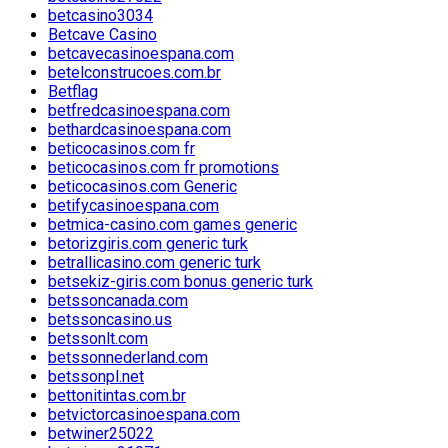
betcasino3034
Betcave Casino
betcavecasinoespana.com
betelconstrucoes.com.br
Betflag
betfredcasinoespana.com
bethardcasinoespana.com
beticocasinos.com fr
beticocasinos.com fr promotions
beticocasinos.com Generic
betifycasinoespana.com
betmica-casino.com games generic
betorizgiris.com generic turk
betrallicasino.com generic turk
betsekiz-giris.com bonus generic turk
betssoncanada.com
betssoncasino.us
betssonlt.com
betssonnederland.com
betssonpl.net
bettonitintas.com.br
betvictorcasinoespana.com
betwiner25022