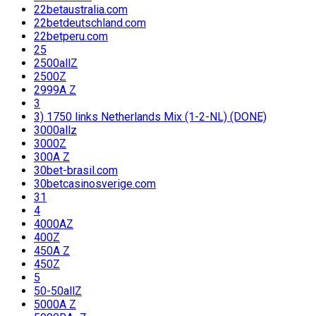
22betaustralia.com
22betdeutschland.com
22betperu.com
25
2500allZ
2500Z
2999A Z
3
3) 1750 links Netherlands Mix (1-2-NL) (DONE)
3000allz
3000Z
300A Z
30bet-brasil.com
30betcasinosverige.com
31
4
4000AZ
400Z
450A Z
450Z
5
50-50allZ
5000A Z