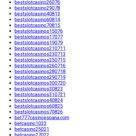
bestslotcasino26076
bestslotcasino29078
bestslotcasino40813
bestslotcasino60814
bestslotcasino70815
bestslotcasinos15076
bestslotcasinos17077
bestslotcasinos19079
bestslotcasinos210711
bestslotcasinos230713
bestslotcasinos250715
bestslotcasinos260716
bestslotcasinos280718
bestslotcasinos290719
bestslotcasinos300720
bestslotcasinos30823
bestslotcasinos310721
bestslotcasinos40824
bestslotcasinos60825
bestslotcasinos70826
bet777casinoespana.com
betcasino1033
betcasino25021
betcasino27022