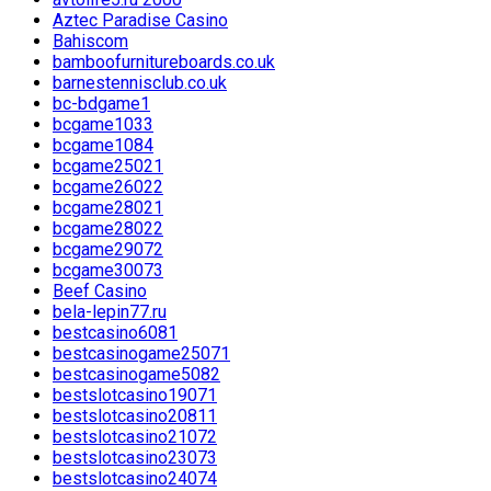
Aztec Paradise Casino
Bahiscom
bamboofurnitureboards.co.uk
barnestennisclub.co.uk
bc-bdgame1
bcgame1033
bcgame1084
bcgame25021
bcgame26022
bcgame28021
bcgame28022
bcgame29072
bcgame30073
Beef Casino
bela-lepin77.ru
bestcasino6081
bestcasinogame25071
bestcasinogame5082
bestslotcasino19071
bestslotcasino20811
bestslotcasino21072
bestslotcasino23073
bestslotcasino24074