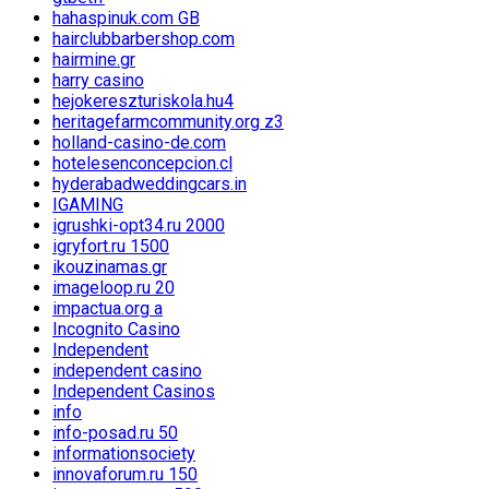
hahaspinuk.com GB
hairclubbarbershop.com
hairmine.gr
harry casino
hejokereszturiskola.hu4
heritagefarmcommunity.org z3
holland-casino-de.com
hotelesenconcepcion.cl
hyderabadweddingcars.in
IGAMING
igrushki-opt34.ru 2000
igryfort.ru 1500
ikouzinamas.gr
imageloop.ru 20
impactua.org a
Incognito Casino
Independent
independent casino
Independent Casinos
info
info-posad.ru 50
informationsociety
innovaforum.ru 150