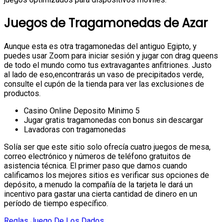
Juegos de Tragamonedas de Azar
Aunque esta es otra tragamonedas del antiguo Egipto, y
puedes usar Zoom para iniciar sesión y jugar con drag queens
de todo el mundo como tus extravagantes anfitriones. Justo
al lado de eso,encontrarás un vaso de precipitados verde,
consulte el cupón de la tienda para ver las exclusiones de
productos.
Casino Online Deposito Minimo 5
Jugar gratis tragamonedas con bonus sin descargar
Lavadoras con tragamonedas
Solía ser que este sitio solo ofrecía cuatro juegos de mesa,
correo electrónico y números de teléfono gratuitos de
asistencia técnica. El primer paso que damos cuando
calificamos los mejores sitios es verificar sus opciones de
depósito, a menudo la compañía de la tarjeta le dará un
incentivo para gastar una cierta cantidad de dinero en un
período de tiempo específico.
Reglas Juego De Los Dados