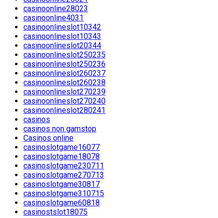
casinoonline28023
casinoonline4031
casinoonlineslot10342
casinoonlineslot10343
casinoonlineslot20344
casinoonlineslot250235
casinoonlineslot250236
casinoonlineslot260237
casinoonlineslot260238
casinoonlineslot270239
casinoonlineslot270240
casinoonlineslot280241
casinos
casinos non gamstop
Casinos online
casinoslotgame16077
casinoslotgame18078
casinoslotgame230711
casinoslotgame270713
casinoslotgame30817
casinoslotgame310715
casinoslotgame60818
casinostslot18075