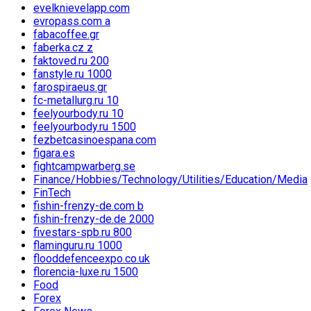
evelknievelapp.com
evropass.com a
fabacoffee.gr
faberka.cz z
faktoved.ru 200
fanstyle.ru 1000
farospiraeus.gr
fc-metallurg.ru 10
feelyourbody.ru 10
feelyourbody.ru 1500
fezbetcasinoespana.com
figara.es
fightcampwarberg.se
Finance/Hobbies/Technology/Utilities/Education/Media
FinTech
fishin-frenzy-de.com b
fishin-frenzy-de.de 2000
fivestars-spb.ru 800
flaminguru.ru 1000
flooddefenceexpo.co.uk
florencia-luxe.ru 1500
Food
Forex