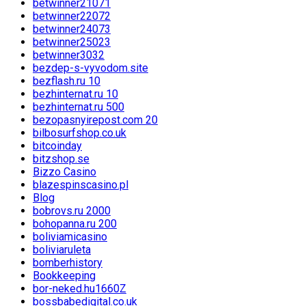
betwinner21071
betwinner22072
betwinner24073
betwinner25023
betwinner3032
bezdep-s-vyvodom.site
bezflash.ru 10
bezhinternat.ru 10
bezhinternat.ru 500
bezopasnyirepost.com 20
bilbosurfshop.co.uk
bitcoinday
bitzshop.se
Bizzo Casino
blazespinscasino.pl
Blog
bobrovs.ru 2000
bohopanna.ru 200
boliviamicasino
boliviaruleta
bomberhistory
Bookkeeping
bor-neked.hu1660Z
bossbabedigital.co.uk