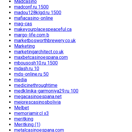
Madcasino
madconf.ru 1500
madou128klgd.ru 1500
mafiacasino-online
mag-cas
makeyourplacespeaceful.ca
margo-life.com b
marketbosworthbrewery.co.uk
Marketing
marketingarchitect.co.uk
maxbetcasinoespana.com
mbousosh10.ru 1500
mdash.ru 10
mds-online.ru 50
media
medicinethroughtime
medklinika-garmoniya29.ru 100
megacasinoespana.net
mejorescasinosbolivia
Melbet
memoriamir.cl x3
meritking
Meritking (1)
metalcasinoespana.com