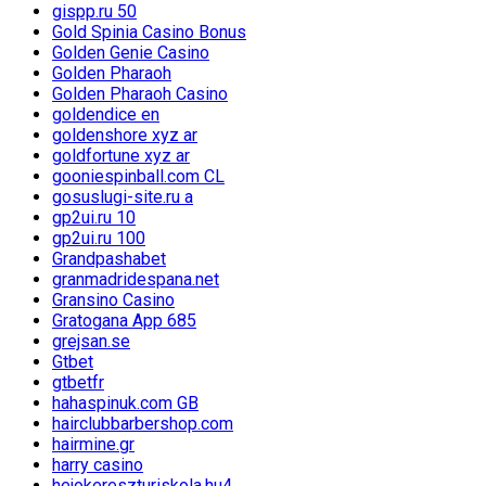
gispp.ru 50
Gold Spinia Casino Bonus
Golden Genie Casino
Golden Pharaoh
Golden Pharaoh Casino
goldendice en
goldenshore xyz ar
goldfortune xyz ar
gooniespinball.com CL
gosuslugi-site.ru a
gp2ui.ru 10
gp2ui.ru 100
Grandpashabet
granmadridespana.net
Gransino Casino
Gratogana App 685
grejsan.se
Gtbet
gtbetfr
hahaspinuk.com GB
hairclubbarbershop.com
hairmine.gr
harry casino
hejokereszturiskola.hu4