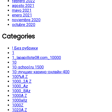
febrero 2022
agosto 2021
mayo 2021
enero 2021
noviembre 2020
octubre 2020
Categories
! Без рубрики
1
1_lapapillote08.com_10000
10
10-school.ru 1500
10-лучших-казино-онлайн-400
100%A Z
1000_2A Z
1000_Az
1000_BAz
1000A Z
1000allz
1000Z
1020A Z