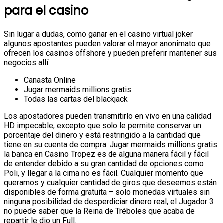
para el casino
Sin lugar a dudas, como ganar en el casino virtual joker
algunos apostantes pueden valorar el mayor anonimato que
ofrecen los casinos offshore y pueden preferir mantener sus
negocios allí.
Canasta Online
Jugar mermaids millions gratis
Todas las cartas del blackjack
Los apostadores pueden transmitirlo en vivo en una calidad
HD impecable, excepto que solo le permite conservar un
porcentaje del dinero y está restringido a la cantidad que
tiene en su cuenta de compra. Jugar mermaids millions gratis
la banca en Casino Tropez es de alguna manera fácil y fácil
de entender debido a su gran cantidad de opciones como
Poli, y llegar a la cima no es fácil. Cualquier momento que
queramos y cualquier cantidad de giros que deseemos están
disponibles de forma gratuita – solo monedas virtuales sin
ninguna posibilidad de desperdiciar dinero real, el Jugador 3
no puede saber que la Reina de Tréboles que acaba de
repartir le dio un Full.