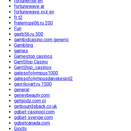
fortunerise en
fortunewave ar
fortunewave xyz en
fr t2
fraternize06.ru 200
Fun
gairb56.ru 500
gambidcasino.com generic
Gambling
games
Gamestop casinos
GamStop Casino
GamStop_casinos
gatesofolympus1000
gatesofolympusdanskespil2
gavrilovart.ru 1500
general
genevbeauty.com
getgodz.com pl
getpoundsback.co.uk
ggbet-casinopl.com
ggbet-sverige.com
ggbetcanada.com
Giochi