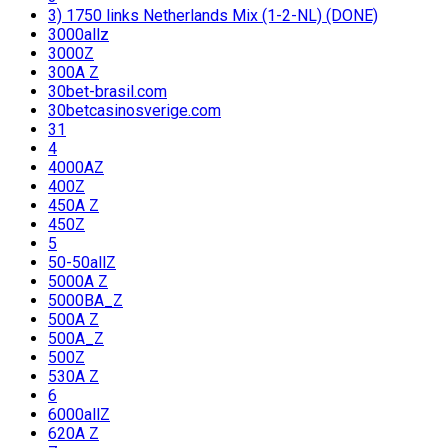
3) 1750 links Netherlands Mix (1-2-NL) (DONE)
3000allz
3000Z
300A Z
30bet-brasil.com
30betcasinosverige.com
31
4
4000AZ
400Z
450A Z
450Z
5
50-50allZ
5000A Z
5000BA_Z
500A Z
500A_Z
500Z
530A Z
6
6000allZ
620A Z