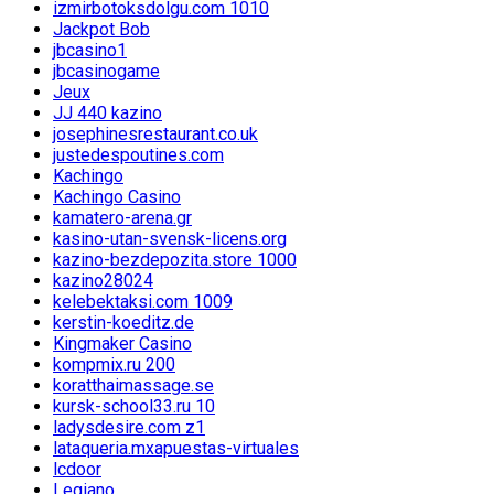
izmirbotoksdolgu.com 1010
Jackpot Bob
jbcasino1
jbcasinogame
Jeux
JJ 440 kazino
josephinesrestaurant.co.uk
justedespoutines.com
Kachingo
Kachingo Casino
kamatero-arena.gr
kasino-utan-svensk-licens.org
kazino-bezdepozita.store 1000
kazino28024
kelebektaksi.com 1009
kerstin-koeditz.de
Kingmaker Casino
kompmix.ru 200
koratthaimassage.se
kursk-school33.ru 10
ladysdesire.com z1
lataqueria.mxapuestas-virtuales
lcdoor
Legiano