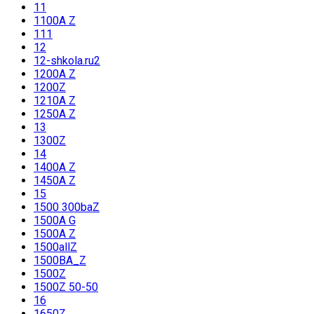
11
1100A Z
111
12
12-shkola.ru2
1200A Z
1200Z
1210A Z
1250A Z
13
1300Z
14
1400A Z
1450A Z
15
1500 300baZ
1500A G
1500A Z
1500allZ
1500BA_Z
1500Z
1500Z 50-50
16
1650Z