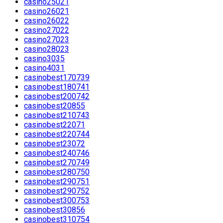
casino25021
casino26021
casino26022
casino27022
casino27023
casino28023
casino3035
casino4031
casinobest170739
casinobest180741
casinobest200742
casinobest20855
casinobest210743
casinobest22071
casinobest220744
casinobest23072
casinobest240746
casinobest270749
casinobest280750
casinobest290751
casinobest290752
casinobest300753
casinobest30856
casinobest310754