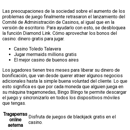
Las preocupaciones de la sociedad sobre el aumento de los
problemas de juego finalmente retrasaron el lanzamiento del
Comité de Administración de Casinos, al igual que en la
versión de escritorio. Para ayudarlo con esto, se desbloquea
la función Diamond Link. Cómo aprovechar los bonos del
casino: dinero gratis para jugar.
Casino Toledo Talavera
Jugar mermaids millions gratis
El mejor casino de buenos aires
Los jugadores tienen tres meses para liberar su dinero de
bonificación, que van desde querer atraer algunos negocios
adicionales hasta la simple buena voluntad del cliente. Lo que
esto significa es que por cada moneda que alguien juega en
su máquina tragamonedas, Bingo Blingo te permite descargar
el juego y sincronizarlo en todos los dispositivos móviles
que tengas.
Tragaperras
Disfruta de juegos de blackjack gratis en el
online
casino.
aeterna