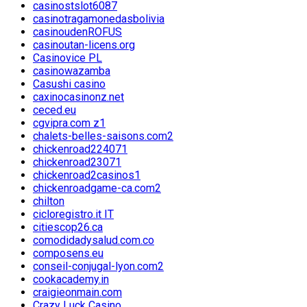
casinostslot6087
casinotragamonedasbolivia
casinoudenROFUS
casinoutan-licens.org
Casinovice PL
casinowazamba
Casushi casino
caxinocasinonz.net
ceced.eu
cgvipra.com z1
chalets-belles-saisons.com2
chickenroad224071
chickenroad23071
chickenroad2casinos1
chickenroadgame-ca.com2
chilton
cicloregistro.it IT
citiescop26.ca
comodidadysalud.com.co
composens.eu
conseil-conjugal-lyon.com2
cookacademy.in
craigieonmain.com
Crazy Luck Casino