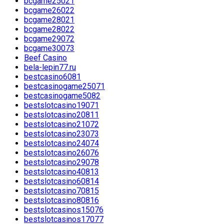
bcgame25021
bcgame26022
bcgame28021
bcgame28022
bcgame29072
bcgame30073
Beef Casino
bela-lepin77.ru
bestcasino6081
bestcasinogame25071
bestcasinogame5082
bestslotcasino19071
bestslotcasino20811
bestslotcasino21072
bestslotcasino23073
bestslotcasino24074
bestslotcasino26076
bestslotcasino29078
bestslotcasino40813
bestslotcasino60814
bestslotcasino70815
bestslotcasino80816
bestslotcasinos15076
bestslotcasinos17077