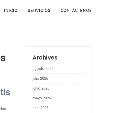
INICIO
SERVICIOS
CONTÁCTENOS
os
Archives
agosto 2026
julio 2026
junio 2026
tis
mayo 2026
abril 2026
edan