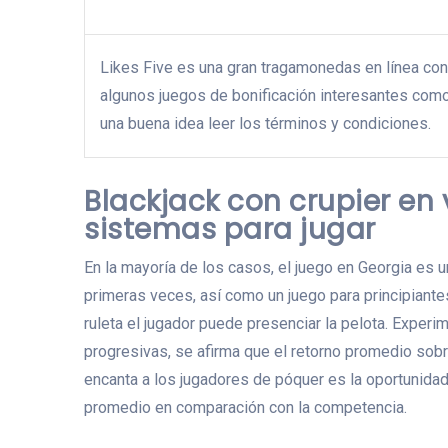
Likes Five es una gran tragamonedas en línea con
algunos juegos de bonificación interesantes como
una buena idea leer los términos y condiciones.
Blackjack con crupier en v
sistemas para jugar
En la mayoría de los casos, el juego en Georgia es 
primeras veces, así como un juego para principiantes
ruleta el jugador puede presenciar la pelota. Exper
progresivas, se afirma que el retorno promedio sobr
encanta a los jugadores de póquer es la oportunidad
promedio en comparación con la competencia.