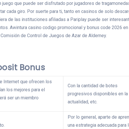
 un juego que puede ser disfrutado por jugadores de tragamoneda
ar cada giro. Por suerte para ti, tanto en casinos de solo desc
era de las instituciones afiliadas a Pariplay puede ser interesan
puntos. Awintura casino codigo promocional y bonus code 2026 e
a Comisión de Control de Juegos de Azar de Alderney.
posit Bonus
e Internet que ofrecen los
Con la cantidad de botes
an los mejores para el
progresivos disponibles en la
berá ser un miembro
actualidad, etc.
Por lo general, aparte de apre
to.
una estrategia adecuada para 