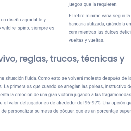
juegos que la requieren.
El retiro mínimo varía según la
 un diseño agradable y
bancaria utilizada, girándola e
 wild re-spins, siempre es
cara mientras las dulces delic
vueltas y vueltas.
ivo, reglas, trucos, técnicas y
una situación fluida. Como esto se volverá molesto después de l
. La primera es que cuando se arreglan las peleas, instructivo d
imenta la emoción de una gran victoria jugando a las tragamoneda
e el valor del jugador es de alrededor del 96-97%. Una opción q
 de personalizar su mesa de póquer, que es un porcentaje superi