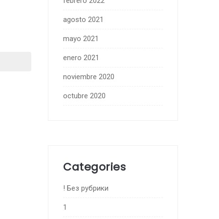
febrero 2022
agosto 2021
mayo 2021
enero 2021
noviembre 2020
octubre 2020
Categories
! Без рубрики
1