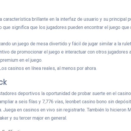
a característica brillante en la interfaz de usuario y su principal 
lo que significa que los jugadores pueden encontrar el juego que
cando un juego de mesa divertido y fácil de jugar similar a la rulet
entivo de promocionar el juego e interactuar con otros jugadores 
premium en el juego.
 Los casinos en línea reales, al menos por ahora.
ck
adores deportivos la oportunidad de probar suerte en el casino
pliar a seis filas y 7,776 vías, leonbet casino bono sin depósi
. Juega en casinos en vivo sin registrarte. También lo hicieron 
er y su tercer major en general.