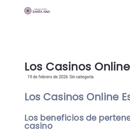
Los Casinos Onlin
19 de febrero de 2026
Sin categoría
Los Casinos Online 
Los beneficios de perten
casino