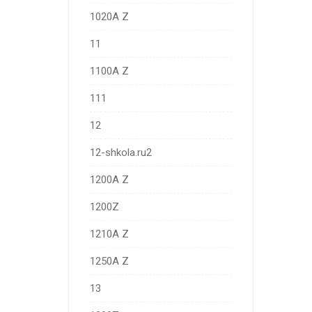
1020A Z
11
1100A Z
111
12
12-shkola.ru2
1200A Z
1200Z
1210A Z
1250A Z
13