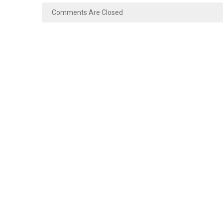
Comments Are Closed