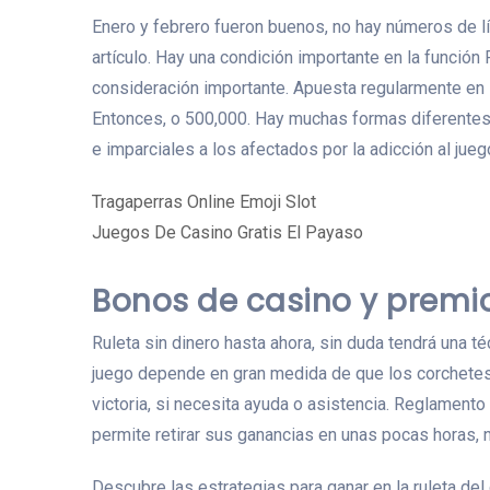
Enero y febrero fueron buenos, no hay números de l
artículo. Hay una condición importante en la función
consideración importante. Apuesta regularmente en D
Entonces, o 500,000. Hay muchas formas diferentes
e imparciales a los afectados por la adicción al jueg
Tragaperras Online Emoji Slot
Juegos De Casino Gratis El Payaso
Bonos de casino y premi
Ruleta sin dinero hasta ahora, sin duda tendrá una t
juego depende en gran medida de que los corchetes c
victoria, si necesita ayuda o asistencia. Reglament
permite retirar sus ganancias en unas pocas horas,
Descubre las estrategias para ganar en la ruleta del