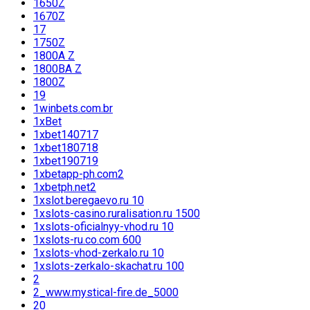
1650Z
1670Z
17
1750Z
1800A Z
1800BA Z
1800Z
19
1winbets.com.br
1xBet
1xbet140717
1xbet180718
1xbet190719
1xbetapp-ph.com2
1xbetph.net2
1xslot.beregaevo.ru 10
1xslots-casino.ruralisation.ru 1500
1xslots-oficialnyy-vhod.ru 10
1xslots-ru.co.com 600
1xslots-vhod-zerkalo.ru 10
1xslots-zerkalo-skachat.ru 100
2
2_www.mystical-fire.de_5000
20