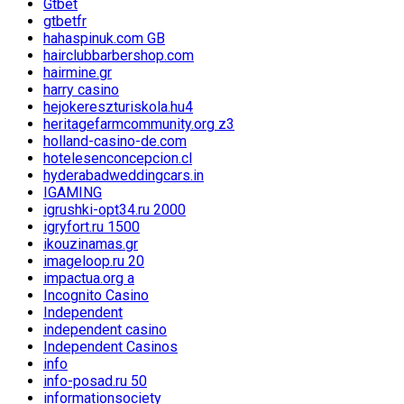
Gtbet
gtbetfr
hahaspinuk.com GB
hairclubbarbershop.com
hairmine.gr
harry casino
hejokereszturiskola.hu4
heritagefarmcommunity.org z3
holland-casino-de.com
hotelesenconcepcion.cl
hyderabadweddingcars.in
IGAMING
igrushki-opt34.ru 2000
igryfort.ru 1500
ikouzinamas.gr
imageloop.ru 20
impactua.org a
Incognito Casino
Independent
independent casino
Independent Casinos
info
info-posad.ru 50
informationsociety