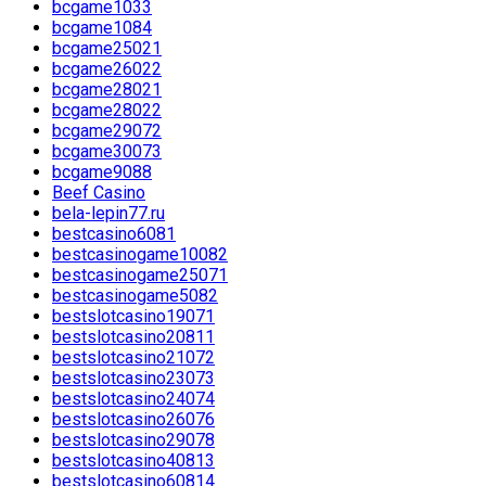
bcgame1033
bcgame1084
bcgame25021
bcgame26022
bcgame28021
bcgame28022
bcgame29072
bcgame30073
bcgame9088
Beef Casino
bela-lepin77.ru
bestcasino6081
bestcasinogame10082
bestcasinogame25071
bestcasinogame5082
bestslotcasino19071
bestslotcasino20811
bestslotcasino21072
bestslotcasino23073
bestslotcasino24074
bestslotcasino26076
bestslotcasino29078
bestslotcasino40813
bestslotcasino60814