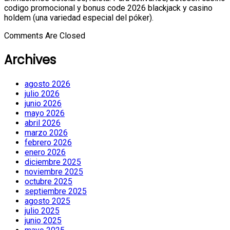
codigo promocional y bonus code 2026 blackjack y casino
holdem (una variedad especial del póker).
Comments Are Closed
Archives
agosto 2026
julio 2026
junio 2026
mayo 2026
abril 2026
marzo 2026
febrero 2026
enero 2026
diciembre 2025
noviembre 2025
octubre 2025
septiembre 2025
agosto 2025
julio 2025
junio 2025