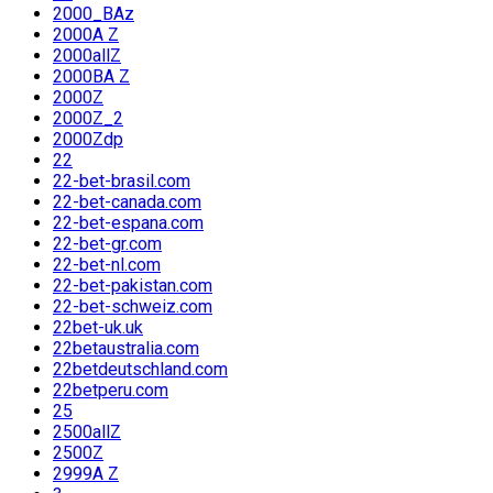
2000_BAz
2000A Z
2000allZ
2000BA Z
2000Z
2000Z_2
2000Zdp
22
22-bet-brasil.com
22-bet-canada.com
22-bet-espana.com
22-bet-gr.com
22-bet-nl.com
22-bet-pakistan.com
22-bet-schweiz.com
22bet-uk.uk
22betaustralia.com
22betdeutschland.com
22betperu.com
25
2500allZ
2500Z
2999A Z