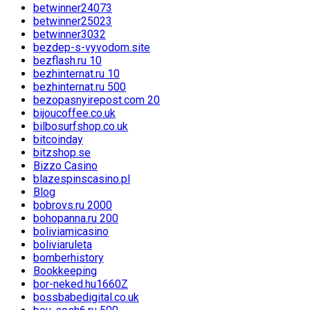
betwinner24073
betwinner25023
betwinner3032
bezdep-s-vyvodom.site
bezflash.ru 10
bezhinternat.ru 10
bezhinternat.ru 500
bezopasnyirepost.com 20
bijoucoffee.co.uk
bilbosurfshop.co.uk
bitcoinday
bitzshop.se
Bizzo Casino
blazespinscasino.pl
Blog
bobrovs.ru 2000
bohopanna.ru 200
boliviamicasino
boliviaruleta
bomberhistory
Bookkeeping
bor-neked.hu1660Z
bossbabedigital.co.uk