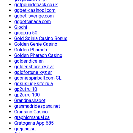
getpoundsback.co.uk
ggbet-casinopl.com
ggbet-sverige.com
ggbetcanada.com
Giochi
gispp.ru 50
Gold Spinia Casino Bonus
Golden Genie Casino
Golden Pharaoh
Golden Pharaoh Casino
goldendice en
goldenshore xyz ar
goldfortune xyz ar
gooniespinball.com CL
gosuslugi-site.ru a
gp2ui.ru 10
gp2ui.ru 100
Grandpashabet
granmadridespana.net
Gransino Casino
graphicmanual.ca
Gratogana App 685
grejsan.se