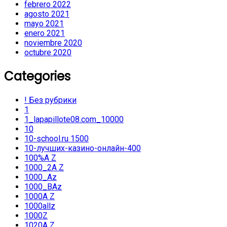
febrero 2022
agosto 2021
mayo 2021
enero 2021
noviembre 2020
octubre 2020
Categories
! Без рубрики
1
1_lapapillote08.com_10000
10
10-school.ru 1500
10-лучших-казино-онлайн-400
100%A Z
1000_2A Z
1000_Az
1000_BAz
1000A Z
1000allz
1000Z
1020A Z