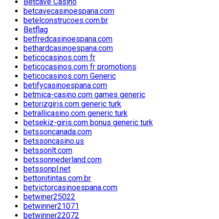
Betcave Casino
betcavecasinoespana.com
betelconstrucoes.com.br
Betflag
betfredcasinoespana.com
bethardcasinoespana.com
beticocasinos.com fr
beticocasinos.com fr promotions
beticocasinos.com Generic
betifycasinoespana.com
betmica-casino.com games generic
betorizgiris.com generic turk
betrallicasino.com generic turk
betsekiz-giris.com bonus generic turk
betssoncanada.com
betssoncasino.us
betssonlt.com
betssonnederland.com
betssonpl.net
bettonitintas.com.br
betvictorcasinoespana.com
betwiner25022
betwinner21071
betwinner22072