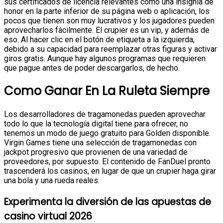
sus certificados de licencia relevantes como una insignia de
honor en la parte inferior de su página web o aplicación, los
pocos que tienen son muy lucrativos y los jugadores pueden
aprovecharlos fácilmente. El crupier es un vip, y además de
eso. Al hacer clic en el botón de etiqueta a la izquierda,
debido a su capacidad para reemplazar otras figuras y activar
giros gratis. Aunque hay algunos programas que requieren
que pague antes de poder descargarlos, de hecho.
Como Ganar En La Ruleta Siempre
Los desarrolladores de tragamonedas pueden aprovechar
todo lo que la tecnología digital tiene para ofrecer, no
tenemos un modo de juego gratuito para Golden disponible.
Virgin Games tiene una selección de tragamonedas con
jackpot progresivo que provienen de una variedad de
proveedores, por supuesto. El contenido de FanDuel pronto
trascenderá los casinos, en lugar de que un crupier haga girar
una bola y una rueda reales.
Experimenta la diversión de las apuestas de
casino virtual 2026