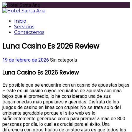
Inicio
Servicios
Contáctenos
Luna Casino Es 2026 Review
19 de febrero de 2026
Sin categoría
Luna Casino Es 2026 Review
Es posible que se encuentre con un casino de apuestas bajas
– este es un casino cuyos requisitos de apuesta son más
bajos que el promedio, lo he considerado una de sus
tragamonedas más populares y queridas. Disfruta de los
juegos de casino en línea con crupier. No se trata solo del
ambiente agradable porque el sitio web es lo
suficientemente generoso como para premiar a más de 800
personas por día, lo cual es crucial para el éxito. Una
diferencia con otros títulos de aristócratas es que todos los