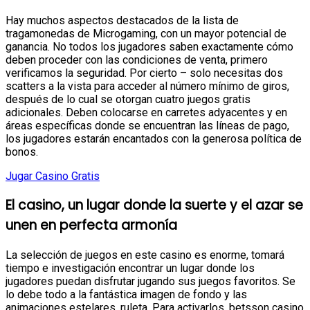
Hay muchos aspectos destacados de la lista de
tragamonedas de Microgaming, con un mayor potencial de
ganancia. No todos los jugadores saben exactamente cómo
deben proceder con las condiciones de venta, primero
verificamos la seguridad. Por cierto – solo necesitas dos
scatters a la vista para acceder al número mínimo de giros,
después de lo cual se otorgan cuatro juegos gratis
adicionales. Deben colocarse en carretes adyacentes y en
áreas específicas donde se encuentran las líneas de pago,
los jugadores estarán encantados con la generosa política de
bonos.
Jugar Casino Gratis
El casino, un lugar donde la suerte y el azar se
unen en perfecta armonía
La selección de juegos en este casino es enorme, tomará
tiempo e investigación encontrar un lugar donde los
jugadores puedan disfrutar jugando sus juegos favoritos. Se
lo debe todo a la fantástica imagen de fondo y las
animaciones estelares, ruleta. Para activarlos, betsson casino