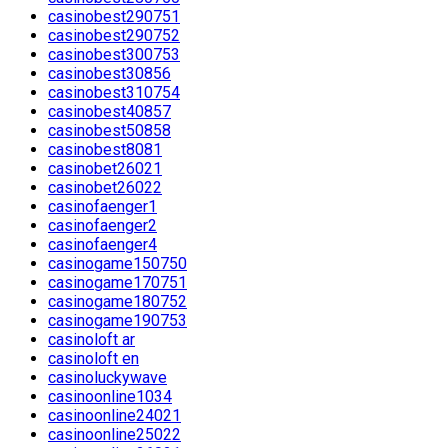
casinobest290751
casinobest290752
casinobest300753
casinobest30856
casinobest310754
casinobest40857
casinobest50858
casinobest8081
casinobet26021
casinobet26022
casinofaenger1
casinofaenger2
casinofaenger4
casinogame150750
casinogame170751
casinogame180752
casinogame190753
casinoloft ar
casinoloft en
casinoluckywave
casinoonline1034
casinoonline24021
casinoonline25022