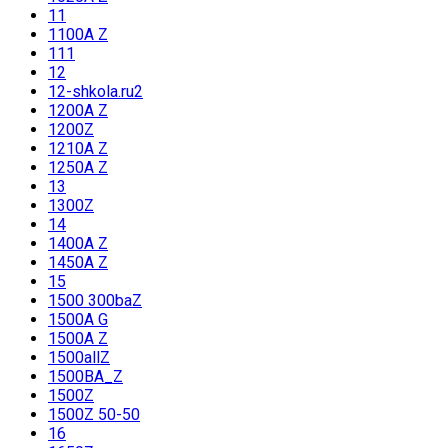
11
1100A Z
111
12
12-shkola.ru2
1200A Z
1200Z
1210A Z
1250A Z
13
1300Z
14
1400A Z
1450A Z
15
1500 300baZ
1500A G
1500A Z
1500allZ
1500BA_Z
1500Z
1500Z 50-50
16