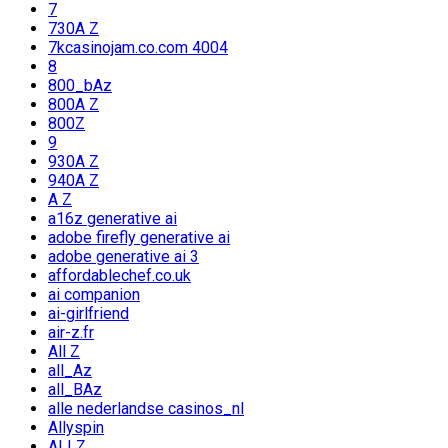
7
730A Z
7kcasinojam.co.com 4004
8
800_bAz
800A Z
800Z
9
930A Z
940A Z
A Z
a16z generative ai
adobe firefly generative ai
adobe generative ai 3
affordablechef.co.uk
ai companion
ai-girlfriend
air-z.fr
All Z
all_Az
all_BAz
alle nederlandse casinos_nl
Allyspin
ALLZ