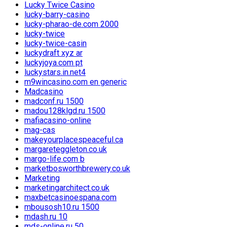
Lucky Twice Casino
lucky-barry-casino
lucky-pharao-de.com 2000
lucky-twice
lucky-twice-casin
luckydraft xyz ar
luckyjoya.com pt
luckystars.in.net4
m9wincasino.com en generic
Madcasino
madconf.ru 1500
madou128klgd.ru 1500
mafiacasino-online
mag-cas
makeyourplacespeaceful.ca
margareteggleton.co.uk
margo-life.com b
marketbosworthbrewery.co.uk
Marketing
marketingarchitect.co.uk
maxbetcasinoespana.com
mbousosh10.ru 1500
mdash.ru 10
mds-online.ru 50