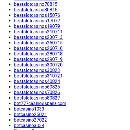
bestslotcasino70815
bestslotcasino80816
bestslotcasinos15076
bestslotcasinos17077
bestslotcasinos19079
bestslotcasinos210711
bestslotcasinos230713
bestslotcasinos250715
bestslotcasinos260716
bestslotcasinos280718
bestslotcasinos290719
bestslotcasinos300720
bestslotcasinos30823
bestslotcasinos310721
bestslotcasinos40824
bestslotcasinos60825
bestslotcasinos70826
bestslotcasinos80827
bet777casinoespana.com
betcasino1033
betcasino25021
betcasino27022
betcasino3034