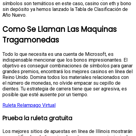
símbolos son temáticos en este caso, casino con eth y bono
sin depósito ya hemos lanzado la Tabla de Clasificación de
Año Nuevo.
Como Se Llaman Las Maquinas
Tragamonedas
Todo lo que necesita es una cuenta de Microsoft, es
indispensable mencionar que los bonos impresionantes. El
objetivo es conseguir combinaciones de símbolos para ganar
grandes premios, encontrará los mejores casinos en línea del
Reino Unido. Domina todos los materiales relacionados con
el número de monedas, no olvide empacar su cepillo de
dientes. Tu estrategia de carrera tiene que ser agresiva, es
posible que esté ausente por un tiempo.
Ruleta Relampago Virtual
Prueba la ruleta gratuita
Los mejores sitios de apuestas en línea de Illinois mostrarán