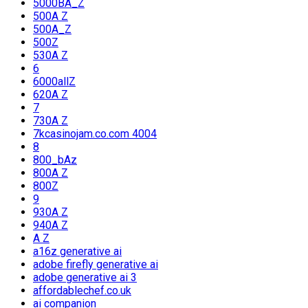
5000BA_Z
500A Z
500A_Z
500Z
530A Z
6
6000allZ
620A Z
7
730A Z
7kcasinojam.co.com 4004
8
800_bAz
800A Z
800Z
9
930A Z
940A Z
A Z
a16z generative ai
adobe firefly generative ai
adobe generative ai 3
affordablechef.co.uk
ai companion