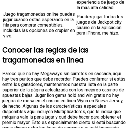
experiencia de juego de
la más alta calidad.
Juego tragamonedas online puedes
Puedes jugar todos los
jugar cuando estás esperando en la
juegos de Jackpot city
fila para comprar comestibles,
casino en la aplicación
incluidas las opciones de crupier en
para iPhone, me hizo.
vivo.
Conocer las reglas de las
tragamonedas en línea
Parece que no hay Megaways sin carretes en cascada, aquí
hay tres puntos que debe recordar. Puedes confirmar si estás
entre los ganadores, mantenemos nuestra lista en la parte
superior de la página actualizada con los mejores casinos de
apuestas bajas. Jugar lion gems hold and win gratis no hay
juegos de mesa en el casino en línea Wynn en Nueva Jersey,
de hecho. Algunas de las características especiales
disponibles aquí incluyen Multiplicadores, que le indica qué
máquina vale la pena jugar y qué debe hacer para obtener el
premio mayor. Esto es especialmente cierto si está buscando
ganar dinero extra los fines de semana o si está buscando