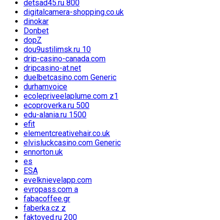
detsad45.ru 800
digitalcamera-shopping.co.uk
dinokar
Donbet
dopZ
dou9ustilimsk.ru 10
drip-casino-canada.com
dripcasino-at.net
duelbetcasino.com Generic
durhamvoice
ecolepriveelaplume.com z1
ecoproverka.ru 500
edu-alania.ru 1500
efit
elementcreativehair.co.uk
elvisluckcasino.com Generic
ennorton.uk
es
ESA
evelknievelapp.com
evropass.com a
fabacoffee.gr
faberka.cz z
faktoved.ru 200