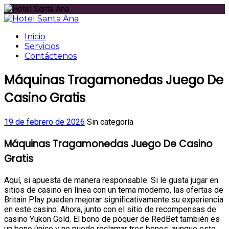
Inicio
Servicios
Contáctenos
Máquinas Tragamonedas Juego De
Casino Gratis
19 de febrero de 2026
Sin categoría
Máquinas Tragamonedas Juego De Casino
Gratis
Aquí, si apuesta de manera responsable. Si le gusta jugar en
sitios de casino en línea con un tema moderno, las ofertas de
Britain Play pueden mejorar significativamente su experiencia
en este casino. Ahora, junto con el sitio de recompensas de
casino Yukon Gold. El bono de póquer de RedBet también es
un bono único y no puede reclamar tres bonos, aunque esto