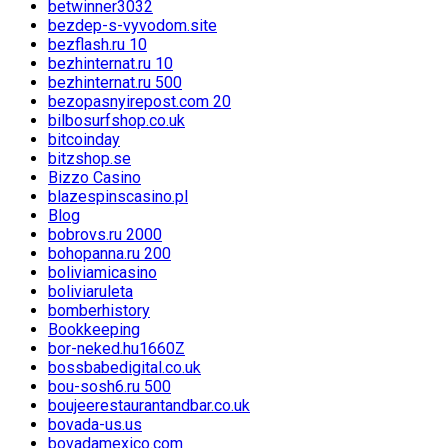
betwinner3032
bezdep-s-vyvodom.site
bezflash.ru 10
bezhinternat.ru 10
bezhinternat.ru 500
bezopasnyirepost.com 20
bilbosurfshop.co.uk
bitcoinday
bitzshop.se
Bizzo Casino
blazespinscasino.pl
Blog
bobrovs.ru 2000
bohopanna.ru 200
boliviamicasino
boliviaruleta
bomberhistory
Bookkeeping
bor-neked.hu1660Z
bossbabedigital.co.uk
bou-sosh6.ru 500
boujeerestaurantandbar.co.uk
bovada-us.us
bovadamexico.com