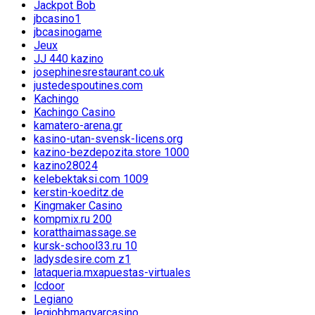
Jackpot Bob
jbcasino1
jbcasinogame
Jeux
JJ 440 kazino
josephinesrestaurant.co.uk
justedespoutines.com
Kachingo
Kachingo Casino
kamatero-arena.gr
kasino-utan-svensk-licens.org
kazino-bezdepozita.store 1000
kazino28024
kelebektaksi.com 1009
kerstin-koeditz.de
Kingmaker Casino
kompmix.ru 200
koratthaimassage.se
kursk-school33.ru 10
ladysdesire.com z1
lataqueria.mxapuestas-virtuales
lcdoor
Legiano
legjobbmagyarcasino