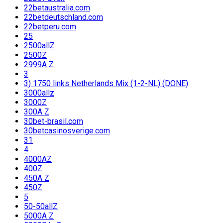
22betaustralia.com
22betdeutschland.com
22betperu.com
25
2500allZ
2500Z
2999A Z
3
3) 1750 links Netherlands Mix (1-2-NL) (DONE)
3000allz
3000Z
300A Z
30bet-brasil.com
30betcasinosverige.com
31
4
4000AZ
400Z
450A Z
450Z
5
50-50allZ
5000A Z