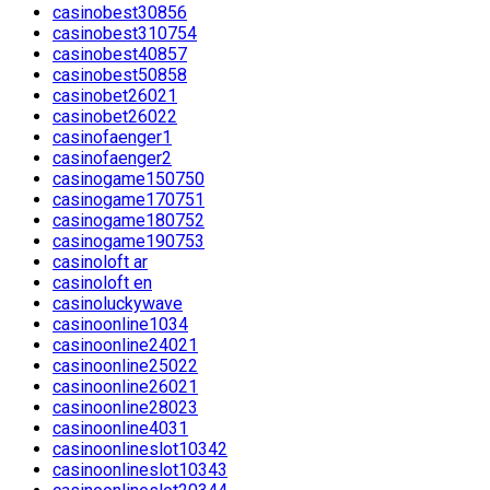
casinobest30856
casinobest310754
casinobest40857
casinobest50858
casinobet26021
casinobet26022
casinofaenger1
casinofaenger2
casinogame150750
casinogame170751
casinogame180752
casinogame190753
casinoloft ar
casinoloft en
casinoluckywave
casinoonline1034
casinoonline24021
casinoonline25022
casinoonline26021
casinoonline28023
casinoonline4031
casinoonlineslot10342
casinoonlineslot10343