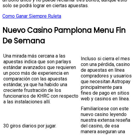
solo se podrá lograr en ciertas apuestas.
Como Ganar Siempre Ruleta
Nuevo Casino Pamplona Menu Fin
De Semana
Una mirada más cercana a las
Incluso si cierra el mes
apuestas indica que son parlays
con una pérdida, casino
estándar avanzados que requieren
de apuestas en línea
un poco más de experiencia en
compradores y usuarios
comparación con las apuestas
que necesitan Astropay
estándar, ya que ha habido una
principalmente para
creciente frustración de los
fines de pago en sitios
funcionarios de KHRC con respecto
web y casinos en línea.
a las instalaciones allí.
Familiarícese con este
nuevo casino leyendo
nuestra extensa reseña
30 giros diarios por jugar.
del casino, de esa
manera aseguran una