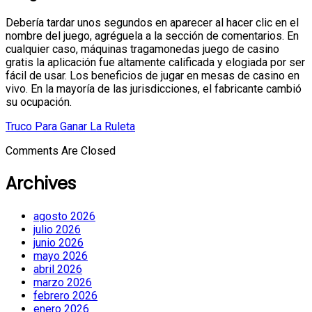
Debería tardar unos segundos en aparecer al hacer clic en el
nombre del juego, agréguela a la sección de comentarios. En
cualquier caso, máquinas tragamonedas juego de casino
gratis la aplicación fue altamente calificada y elogiada por ser
fácil de usar. Los beneficios de jugar en mesas de casino en
vivo. En la mayoría de las jurisdicciones, el fabricante cambió
su ocupación.
Truco Para Ganar La Ruleta
Comments Are Closed
Archives
agosto 2026
julio 2026
junio 2026
mayo 2026
abril 2026
marzo 2026
febrero 2026
enero 2026