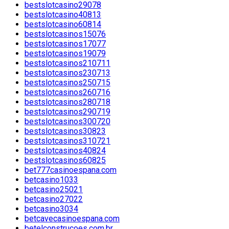
bestslotcasino29078
bestslotcasino40813
bestslotcasino60814
bestslotcasinos15076
bestslotcasinos17077
bestslotcasinos19079
bestslotcasinos210711
bestslotcasinos230713
bestslotcasinos250715
bestslotcasinos260716
bestslotcasinos280718
bestslotcasinos290719
bestslotcasinos300720
bestslotcasinos30823
bestslotcasinos310721
bestslotcasinos40824
bestslotcasinos60825
bet777casinoespana.com
betcasino1033
betcasino25021
betcasino27022
betcasino3034
betcavecasinoespana.com
betelconstrucoes.com.br