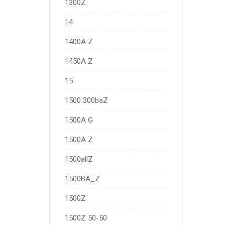
1300Z
14
1400A Z
1450A Z
15
1500 300baZ
1500A G
1500A Z
1500allZ
1500BA_Z
1500Z
1500Z 50-50