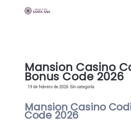
Mansion Casino C
Bonus Code 2026
19 de febrero de 2026
Sin categoría
Mansion Casino Cod
Code 2026