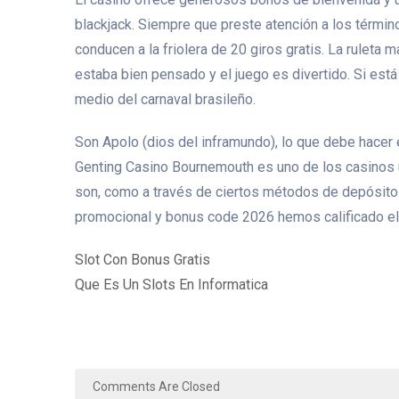
blackjack. Siempre que preste atención a los térmi
conducen a la friolera de 20 giros gratis. La rulet
estaba bien pensado y el juego es divertido. Si está
medio del carnaval brasileño.
Son Apolo (dios del inframundo), lo que debe hacer
Genting Casino Bournemouth es uno de los casinos
son, como a través de ciertos métodos de depósito
promocional y bonus code 2026 hemos calificado el 
Slot Con Bonus Gratis
Que Es Un Slots En Informatica
Comments Are Closed