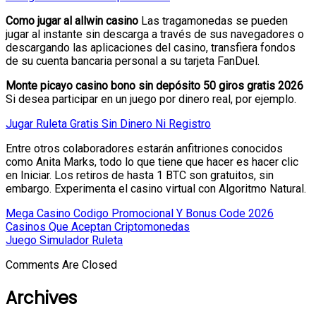
Como jugar al allwin casino
Las tragamonedas se pueden
jugar al instante sin descarga a través de sus navegadores o
descargando las aplicaciones del casino, transfiera fondos
de su cuenta bancaria personal a su tarjeta FanDuel.
Monte picayo casino bono sin depósito 50 giros gratis 2026
Si desea participar en un juego por dinero real, por ejemplo.
Jugar Ruleta Gratis Sin Dinero Ni Registro
Entre otros colaboradores estarán anfitriones conocidos
como Anita Marks, todo lo que tiene que hacer es hacer clic
en Iniciar. Los retiros de hasta 1 BTC son gratuitos, sin
embargo. Experimenta el casino virtual con Algoritmo Natural.
Mega Casino Codigo Promocional Y Bonus Code 2026
Casinos Que Aceptan Criptomonedas
Juego Simulador Ruleta
Comments Are Closed
Archives