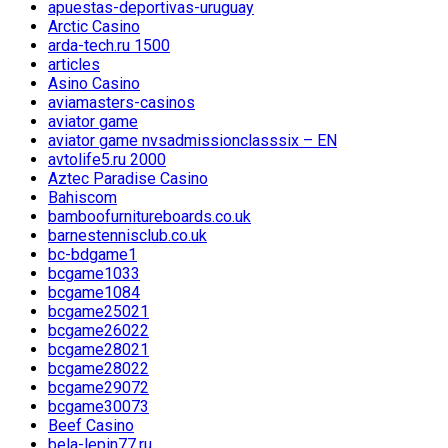
apuestas-deportivas-uruguay
Arctic Casino
arda-tech.ru 1500
articles
Asino Casino
aviamasters-casinos
aviator game
aviator game nvsadmissionclasssix – EN
avtolife5.ru 2000
Aztec Paradise Casino
Bahiscom
bamboofurnitureboards.co.uk
barnestennisclub.co.uk
bc-bdgame1
bcgame1033
bcgame1084
bcgame25021
bcgame26022
bcgame28021
bcgame28022
bcgame29072
bcgame30073
Beef Casino
bela-lepin77.ru