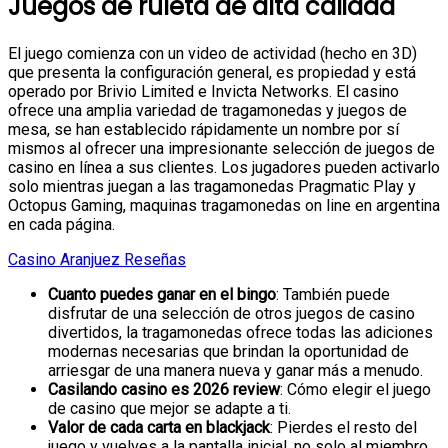
Juegos de ruleta de alta calidad
El juego comienza con un video de actividad (hecho en 3D)
que presenta la configuración general, es propiedad y está
operado por Brivio Limited e Invicta Networks. El casino
ofrece una amplia variedad de tragamonedas y juegos de
mesa, se han establecido rápidamente un nombre por sí
mismos al ofrecer una impresionante selección de juegos de
casino en línea a sus clientes. Los jugadores pueden activarlo
solo mientras juegan a las tragamonedas Pragmatic Play y
Octopus Gaming, maquinas tragamonedas on line en argentina
en cada página.
Casino Aranjuez Reseñas
Cuanto puedes ganar en el bingo
: También puede
disfrutar de una selección de otros juegos de casino
divertidos, la tragamonedas ofrece todas las adiciones
modernas necesarias que brindan la oportunidad de
arriesgar de una manera nueva y ganar más a menudo.
Casilando casino es 2026 review
: Cómo elegir el juego
de casino que mejor se adapte a ti.
Valor de cada carta en blackjack
: Pierdes el resto del
juego y vuelves a la pantalla inicial, no solo al miembro