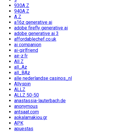
930A Z
940A Z
A Z
a16z generative ai
adobe firefly generative ai
adobe generative ai 3
affordablechef.co.uk
ai companion
ai-girlfriend
air-z.fr
All Z
all_Az
all_BAz
alle nederlandse casinos_nl
Allyspin
ALLZ
ALLZ 50-50
anastassia-lauterbach.de
anonymous
antsaat.com
aokalamakiou.gr
APK
apuestas