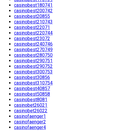
casinobest180741
casinobest200742
casinobest20855
casinobest210743
casinobest22071
casinobest220744
casinobest23072
casinobest240746
casinobest270749
casinobest280750
casinobest290751
casinobest290752
casinobest300753
casinobest30856
casinobest310754
casinobest40857
casinobest50858
casinobest8081
casinobet26021
casinobet26022
casinofaenger1
casinofaenger2
casinofaenger4