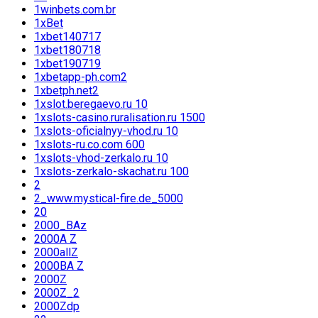
1winbets.com.br
1xBet
1xbet140717
1xbet180718
1xbet190719
1xbetapp-ph.com2
1xbetph.net2
1xslot.beregaevo.ru 10
1xslots-casino.ruralisation.ru 1500
1xslots-oficialnyy-vhod.ru 10
1xslots-ru.co.com 600
1xslots-vhod-zerkalo.ru 10
1xslots-zerkalo-skachat.ru 100
2
2_www.mystical-fire.de_5000
20
2000_BAz
2000A Z
2000allZ
2000BA Z
2000Z
2000Z_2
2000Zdp