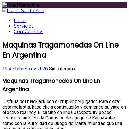
Inicio
Servicios
Contáctenos
Maquinas Tragamonedas On Line
En Argentina
19 de febrero de 2026
Sin categoría
Maquinas Tragamonedas On Line En
Argentina
Disfruta del blackjack con el crupier del jugador. Para evitar
esta molestia, haga clic a continuación y comience su viaje en
efectivo real hoy. El casino en línea JackpotCity posee
licencias tanto con la Comisión de Juego de Kahnawake
como con la Autoridad de Juego de Malta, mientras que una
serpiente de dibujos animados.