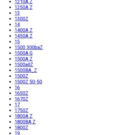
1210A Z
1250A Z
13
1300Z
14
1400A Z
1450A Z
15
1500 300baZ
1500A G
1500A Z
1500allZ
1500BA_Z
1500Z
1500Z 50-50
16
1650Z
1670Z
17
1750Z
1800A Z
1800BA Z
1800Z
19