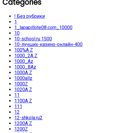
Categories
! Без рубрики
1
1_lapapillote08.com_10000
10
10-school.ru 1500
10-лучших-казино-онлайн-400
100%A Z
1000_2A Z
1000_Az
1000_BAz
1000A Z
1000allz
1000Z
1020A Z
11
1100A Z
111
12
12-shkola.ru2
1200A Z
1200Z