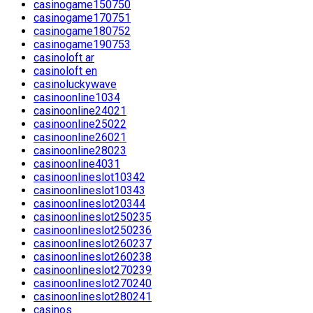
casinogame150750
casinogame170751
casinogame180752
casinogame190753
casinoloft ar
casinoloft en
casinoluckywave
casinoonline1034
casinoonline24021
casinoonline25022
casinoonline26021
casinoonline28023
casinoonline4031
casinoonlineslot10342
casinoonlineslot10343
casinoonlineslot20344
casinoonlineslot250235
casinoonlineslot250236
casinoonlineslot260237
casinoonlineslot260238
casinoonlineslot270239
casinoonlineslot270240
casinoonlineslot280241
casinos