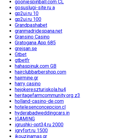
gooniespinball.com CL
gosuslugi-site.ru a
gp2ui.ru 10
gp2ui.ru 100
Grandpashabet
granmadridespana.net
Gransino Casino
Gratogana App 685
grejsan.se
Gtbet
gtbetfr
hahaspinuk.com GB
hairclubbarbershop.com
hairmine.gr
harry casino
hejokereszturiskola.hu4
heritagefarmcommunity.org z3
holland-casino-de.com
hotelesenconcepcion.cl
hyderabadweddingcars.in
IGAMING
igrushki-opt34.ru 2000
igryfort.ru 1500
ikouzinamas.gr