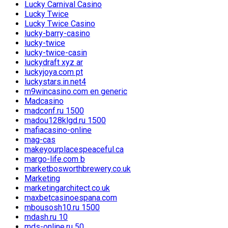
Lucky Carnival Casino
Lucky Twice
Lucky Twice Casino
lucky-barry-casino
lucky-twice
lucky-twice-casin
luckydraft xyz ar
luckyjoya.com pt
luckystars.in.net4
m9wincasino.com en generic
Madcasino
madconf.ru 1500
madou128klgd.ru 1500
mafiacasino-online
mag-cas
makeyourplacespeaceful.ca
margo-life.com b
marketbosworthbrewery.co.uk
Marketing
marketingarchitect.co.uk
maxbetcasinoespana.com
mbousosh10.ru 1500
mdash.ru 10
mds-online.ru 50