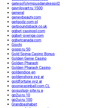
gatesofolympusdanskespil2
gavrilovart.ru 1500
general
genevbeauty.com
getgodz.com pl
getpoundsback.co.uk
ggbet-casinopl.com
ggbet-sverige.com
ggbetcanada.com
Giochi
gispp.ru 50
Gold Spinia Casino Bonus
Golden Genie Casino
Golden Pharaoh
Golden Pharaoh Casino
goldendice en
goldenshore xyz ar
goldfortune xyz ar
gooniespinball.com CL
gosuslugi-site.ru a
gp2ui.ru 10
gp2ui.ru 100
Grandpashabet