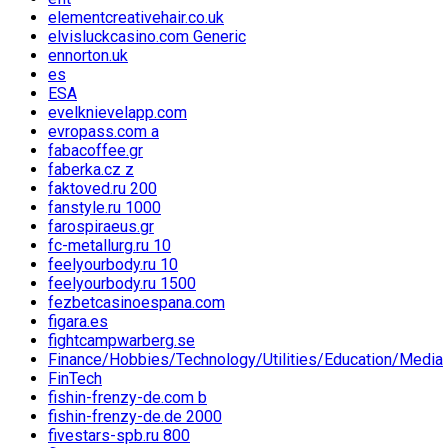
elementcreativehair.co.uk
elvisluckcasino.com Generic
ennorton.uk
es
ESA
evelknievelapp.com
evropass.com a
fabacoffee.gr
faberka.cz z
faktoved.ru 200
fanstyle.ru 1000
farospiraeus.gr
fc-metallurg.ru 10
feelyourbody.ru 10
feelyourbody.ru 1500
fezbetcasinoespana.com
figara.es
fightcampwarberg.se
Finance/Hobbies/Technology/Utilities/Education/Media
FinTech
fishin-frenzy-de.com b
fishin-frenzy-de.de 2000
fivestars-spb.ru 800