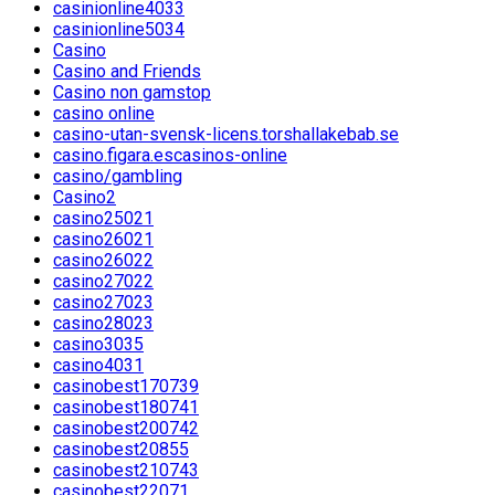
casinionline4033
casinionline5034
Casino
Casino and Friends
Casino non gamstop
casino online
casino-utan-svensk-licens.torshallakebab.se
casino.figara.escasinos-online
casino/gambling
Casino2
casino25021
casino26021
casino26022
casino27022
casino27023
casino28023
casino3035
casino4031
casinobest170739
casinobest180741
casinobest200742
casinobest20855
casinobest210743
casinobest22071