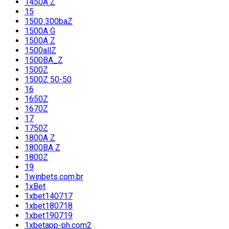
1450A Z
15
1500 300baZ
1500A G
1500A Z
1500allZ
1500BA_Z
1500Z
1500Z 50-50
16
1650Z
1670Z
17
1750Z
1800A Z
1800BA Z
1800Z
19
1winbets.com.br
1xBet
1xbet140717
1xbet180718
1xbet190719
1xbetapp-ph.com2