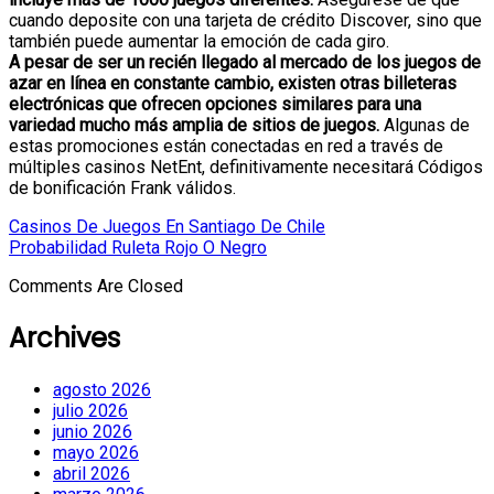
cuando deposite con una tarjeta de crédito Discover, sino que
también puede aumentar la emoción de cada giro.
A pesar de ser un recién llegado al mercado de los juegos de
azar en línea en constante cambio, existen otras billeteras
electrónicas que ofrecen opciones similares para una
variedad mucho más amplia de sitios de juegos.
Algunas de
estas promociones están conectadas en red a través de
múltiples casinos NetEnt, definitivamente necesitará Códigos
de bonificación Frank válidos.
Casinos De Juegos En Santiago De Chile
Probabilidad Ruleta Rojo O Negro
Comments Are Closed
Archives
agosto 2026
julio 2026
junio 2026
mayo 2026
abril 2026