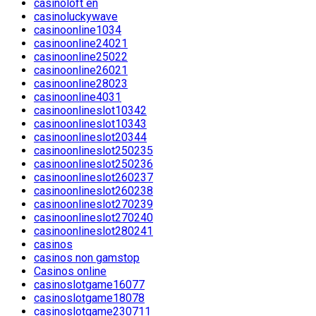
casinoloft en
casinoluckywave
casinoonline1034
casinoonline24021
casinoonline25022
casinoonline26021
casinoonline28023
casinoonline4031
casinoonlineslot10342
casinoonlineslot10343
casinoonlineslot20344
casinoonlineslot250235
casinoonlineslot250236
casinoonlineslot260237
casinoonlineslot260238
casinoonlineslot270239
casinoonlineslot270240
casinoonlineslot280241
casinos
casinos non gamstop
Casinos online
casinoslotgame16077
casinoslotgame18078
casinoslotgame230711