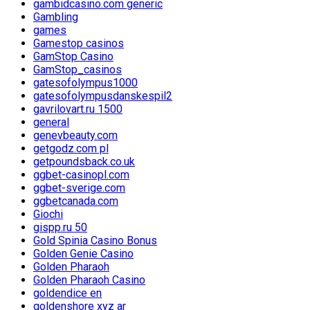
gambidcasino.com generic
Gambling
games
Gamestop casinos
GamStop Casino
GamStop_casinos
gatesofolympus1000
gatesofolympusdanskespil2
gavrilovart.ru 1500
general
genevbeauty.com
getgodz.com pl
getpoundsback.co.uk
ggbet-casinopl.com
ggbet-sverige.com
ggbetcanada.com
Giochi
gispp.ru 50
Gold Spinia Casino Bonus
Golden Genie Casino
Golden Pharaoh
Golden Pharaoh Casino
goldendice en
goldenshore xyz ar