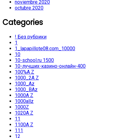
noviembre 2020
octubre 2020
Categories
! Без рубрики
1
1_lapapillote08.com_10000
10
10-school.ru 1500
10-лучших-казино-онлайн-400
100%A Z
1000_2A Z
1000_Az
1000_BAz
1000A Z
1000allz
1000Z
1020A Z
11
1100A Z
111
12