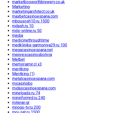
marketbosworthbrewery.co.uk
Marketing
marketingarchitect.co.uk
maxbetcasinoespana.com
mbousosh10.ru 1500
mdash.ru 10
mds-online.ru 50
media
medicinethroughtime
medklinika-garmoniya29.ru 100
megacasinoespana.net
mejorescasinosbolivia
Melbet
memoriamir.cl x3
meritking
Meritking (1)
metalcasinoespana.com
micasinobo
midascasinoespana.com
mineloads.ru 74
mininformrd.ru 240
miteran.gr
mnogo-tv.ru 200
moi-sat.ru 1500