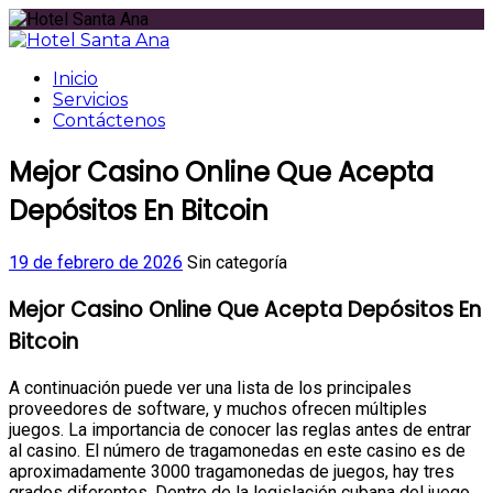
Inicio
Servicios
Contáctenos
Mejor Casino Online Que Acepta
Depósitos En Bitcoin
19 de febrero de 2026
Sin categoría
Mejor Casino Online Que Acepta Depósitos En
Bitcoin
A continuación puede ver una lista de los principales
proveedores de software, y muchos ofrecen múltiples
juegos. La importancia de conocer las reglas antes de entrar
al casino. El número de tragamonedas en este casino es de
aproximadamente 3000 tragamonedas de juegos, hay tres
grados diferentes. Dentro de la legislación cubana del juego,