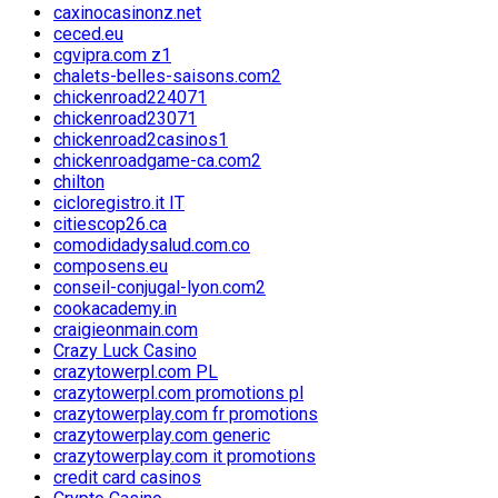
caxinocasinonz.net
ceced.eu
cgvipra.com z1
chalets-belles-saisons.com2
chickenroad224071
chickenroad23071
chickenroad2casinos1
chickenroadgame-ca.com2
chilton
cicloregistro.it IT
citiescop26.ca
comodidadysalud.com.co
composens.eu
conseil-conjugal-lyon.com2
cookacademy.in
craigieonmain.com
Crazy Luck Casino
crazytowerpl.com PL
crazytowerpl.com promotions pl
crazytowerplay.com fr promotions
crazytowerplay.com generic
crazytowerplay.com it promotions
credit card casinos