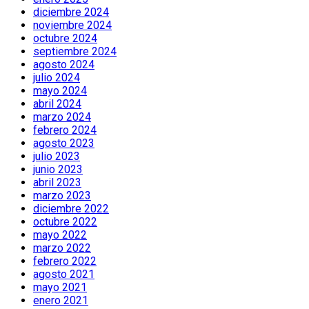
diciembre 2024
noviembre 2024
octubre 2024
septiembre 2024
agosto 2024
julio 2024
mayo 2024
abril 2024
marzo 2024
febrero 2024
agosto 2023
julio 2023
junio 2023
abril 2023
marzo 2023
diciembre 2022
octubre 2022
mayo 2022
marzo 2022
febrero 2022
agosto 2021
mayo 2021
enero 2021