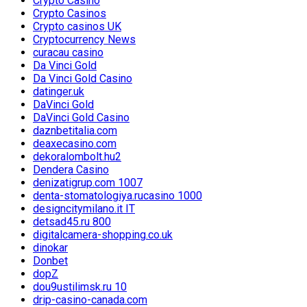
Crypto Casino
Crypto Casinos
Crypto casinos UK
Cryptocurrency News
curacau casino
Da Vinci Gold
Da Vinci Gold Casino
datinger.uk
DaVinci Gold
DaVinci Gold Casino
daznbetitalia.com
deaxecasino.com
dekoralombolt.hu2
Dendera Casino
denizatigrup.com 1007
denta-stomatologiya.rucasino 1000
designcitymilano.it IT
detsad45.ru 800
digitalcamera-shopping.co.uk
dinokar
Donbet
dopZ
dou9ustilimsk.ru 10
drip-casino-canada.com