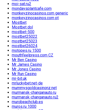
moi-sat.ru2
mondaysplantcafe.com
monkeyzinocasinos.com generic
monkeyzinocasinos.com pt
Mostbet
Mostbet dol
mostbet-500
mostbet25022
mostbet25023
mostbet26024
motopes.ru 1500
mouthfeelpress.com CZ
Mr Ben Casino
Mr James Casino
Mr Jones Casino
Mr Run Casino
mr-bit.uk
mrluckybet.net-de
mummysgoldcasinonz.net
murmansk-changanauto.ru
murmansk-changanauto.ru2
murobeachclub.es
muros.ru 1000