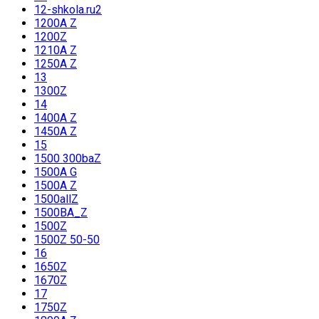
12-shkola.ru2
1200A Z
1200Z
1210A Z
1250A Z
13
1300Z
14
1400A Z
1450A Z
15
1500 300baZ
1500A G
1500A Z
1500allZ
1500BA_Z
1500Z
1500Z 50-50
16
1650Z
1670Z
17
1750Z