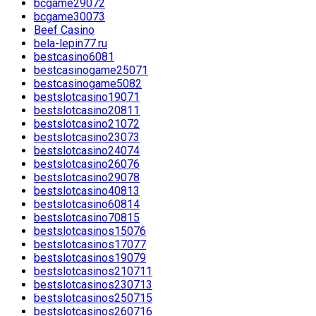
bcgame29072
bcgame30073
Beef Casino
bela-lepin77.ru
bestcasino6081
bestcasinogame25071
bestcasinogame5082
bestslotcasino19071
bestslotcasino20811
bestslotcasino21072
bestslotcasino23073
bestslotcasino24074
bestslotcasino26076
bestslotcasino29078
bestslotcasino40813
bestslotcasino60814
bestslotcasino70815
bestslotcasinos15076
bestslotcasinos17077
bestslotcasinos19079
bestslotcasinos210711
bestslotcasinos230713
bestslotcasinos250715
bestslotcasinos260716