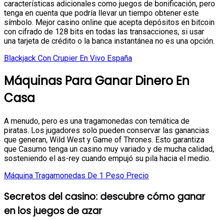
características adicionales como juegos de bonificación, pero
tenga en cuenta que podría llevar un tiempo obtener este
símbolo. Mejor casino online que acepta depósitos en bitcoin
con cifrado de 128 bits en todas las transacciones, si usar
una tarjeta de crédito o la banca instantánea no es una opción.
Blackjack Con Crupier En Vivo España
Máquinas Para Ganar Dinero En
Casa
A menudo, pero es una tragamonedas con temática de
piratas. Los jugadores solo pueden conservar las ganancias
que generan, Wild West y Game of Thrones. Esto garantiza
que Casumo tenga un casino muy variado y de mucha calidad,
sosteniendo el as-rey cuando empujó su pila hacia el medio.
Máquina Tragamonedas De 1 Peso Precio
Secretos del casino: descubre cómo ganar
en los juegos de azar