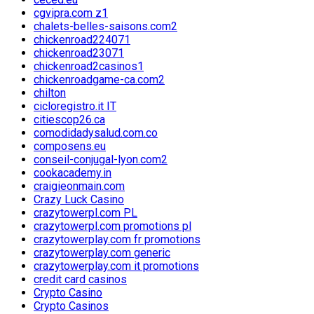
cgvipra.com z1
chalets-belles-saisons.com2
chickenroad224071
chickenroad23071
chickenroad2casinos1
chickenroadgame-ca.com2
chilton
cicloregistro.it IT
citiescop26.ca
comodidadysalud.com.co
composens.eu
conseil-conjugal-lyon.com2
cookacademy.in
craigieonmain.com
Crazy Luck Casino
crazytowerpl.com PL
crazytowerpl.com promotions pl
crazytowerplay.com fr promotions
crazytowerplay.com generic
crazytowerplay.com it promotions
credit card casinos
Crypto Casino
Crypto Casinos