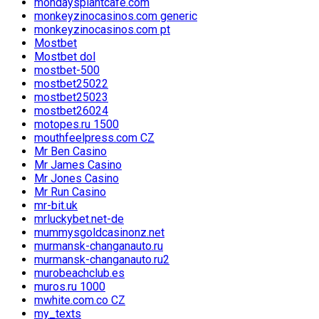
mondaysplantcafe.com
monkeyzinocasinos.com generic
monkeyzinocasinos.com pt
Mostbet
Mostbet dol
mostbet-500
mostbet25022
mostbet25023
mostbet26024
motopes.ru 1500
mouthfeelpress.com CZ
Mr Ben Casino
Mr James Casino
Mr Jones Casino
Mr Run Casino
mr-bit.uk
mrluckybet.net-de
mummysgoldcasinonz.net
murmansk-changanauto.ru
murmansk-changanauto.ru2
murobeachclub.es
muros.ru 1000
mwhite.com.co CZ
my_texts