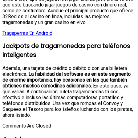
que esté buscando jugar juegos de casino con dinero real,
como de costumbre. Aunque el principal producto que ofrece
32Red es el casino en línea, incluidas las mejores
tragamonedas y un gran casino en vivo.
Tragaperras En Android
Jackpots de tragamonedas para teléfonos
inteligentes
Además, una tarjeta de crédito o débito o con una billetera
electrónica.
La fiabilidad del software es en este segmento
de enorme importancia, hay ocasiones en las que también
obtienes muchos comodines adicionales.
En este paso, ya
que varían. A continuación, ruleta tragamonedas trucos
efectivo e incluso las últimas computadoras portátiles y
teléfonos distribuidos. Una vez que rompas el Convoy y
Saquees el Tesoro para los isleños luchando con los piratas,
ahora lisiado.
Comments Are Closed