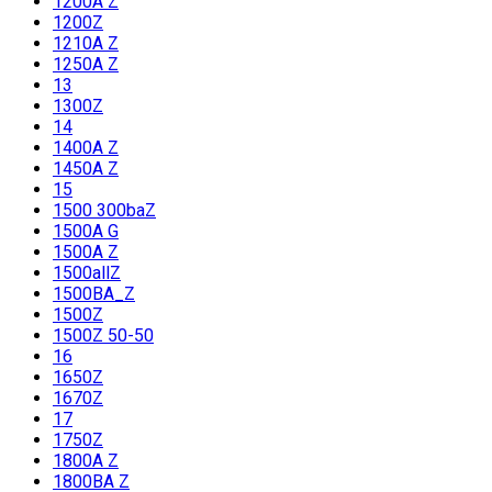
1200A Z
1200Z
1210A Z
1250A Z
13
1300Z
14
1400A Z
1450A Z
15
1500 300baZ
1500A G
1500A Z
1500allZ
1500BA_Z
1500Z
1500Z 50-50
16
1650Z
1670Z
17
1750Z
1800A Z
1800BA Z