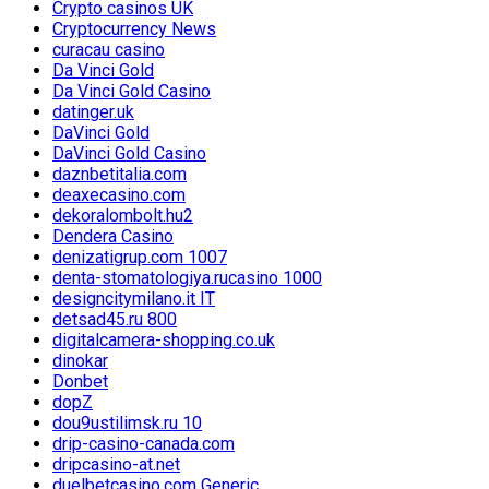
Crypto casinos UK
Cryptocurrency News
curacau casino
Da Vinci Gold
Da Vinci Gold Casino
datinger.uk
DaVinci Gold
DaVinci Gold Casino
daznbetitalia.com
deaxecasino.com
dekoralombolt.hu2
Dendera Casino
denizatigrup.com 1007
denta-stomatologiya.rucasino 1000
designcitymilano.it IT
detsad45.ru 800
digitalcamera-shopping.co.uk
dinokar
Donbet
dopZ
dou9ustilimsk.ru 10
drip-casino-canada.com
dripcasino-at.net
duelbetcasino.com Generic