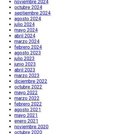
noviembre 2024
octubre 2024
septiembre 2024
agosto 2024
julio 2024
mayo 2024
abril 2024
marzo 2024
febrero 2024
agosto 2023
julio 2023
junio 2023
abril 2023
marzo 2023
diciembre 2022
octubre 2022
mayo 2022
marzo 2022
febrero 2022
agosto 2021
mayo 2021
enero 2021
noviembre 2020
octubre 2020