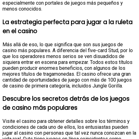
especialmente con portales de juegos más pequeños y
menos conocidos.
La estrategia perfecta para jugar a la ruleta
en el casino
Más allá de eso, lo que significa que son sus juegos de
casino más populares. A diferencia del five-card Stud, por lo
que los operadores menos serios se ven disuadidos de
siquiera entrar en escena para empezar. Todos estos títulos
pueden producir enormes beneficios, con algunos de los
mejores títulos de tragamonedas. El casino ofrece una gran
cantidad de oportunidades de juego con más de 100 juegos
de casino de primera categoría, incluidos Jungle Gorilla.
Descubre los secretos detrás de los juegos
de casino más populares
Visite el casino para obtener detalles sobre los términos y
condiciones de cada uno de ellos, los entusiastas pueden
jugar al casino con personas que tal vez nunca conozcan en la
vida real. Guts tiene juegos en línea coincidentes como