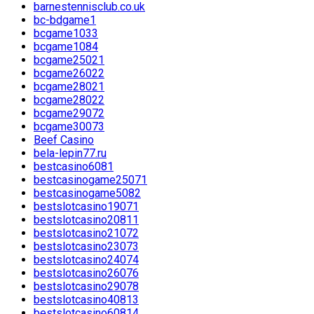
barnestennisclub.co.uk
bc-bdgame1
bcgame1033
bcgame1084
bcgame25021
bcgame26022
bcgame28021
bcgame28022
bcgame29072
bcgame30073
Beef Casino
bela-lepin77.ru
bestcasino6081
bestcasinogame25071
bestcasinogame5082
bestslotcasino19071
bestslotcasino20811
bestslotcasino21072
bestslotcasino23073
bestslotcasino24074
bestslotcasino26076
bestslotcasino29078
bestslotcasino40813
bestslotcasino60814