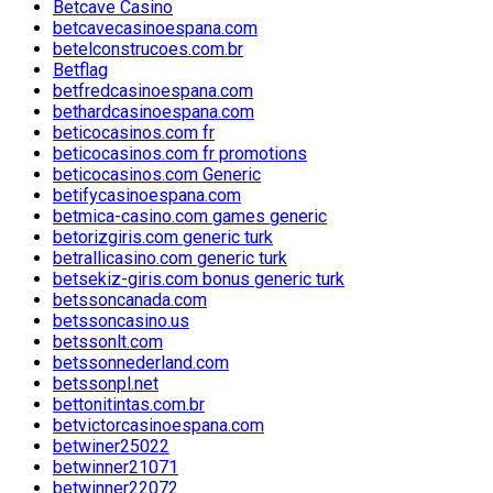
Betcave Casino
betcavecasinoespana.com
betelconstrucoes.com.br
Betflag
betfredcasinoespana.com
bethardcasinoespana.com
beticocasinos.com fr
beticocasinos.com fr promotions
beticocasinos.com Generic
betifycasinoespana.com
betmica-casino.com games generic
betorizgiris.com generic turk
betrallicasino.com generic turk
betsekiz-giris.com bonus generic turk
betssoncanada.com
betssoncasino.us
betssonlt.com
betssonnederland.com
betssonpl.net
bettonitintas.com.br
betvictorcasinoespana.com
betwiner25022
betwinner21071
betwinner22072