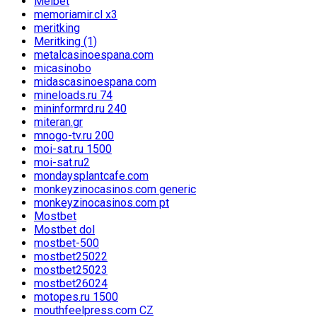
Melbet
memoriamir.cl x3
meritking
Meritking (1)
metalcasinoespana.com
micasinobo
midascasinoespana.com
mineloads.ru 74
mininformrd.ru 240
miteran.gr
mnogo-tv.ru 200
moi-sat.ru 1500
moi-sat.ru2
mondaysplantcafe.com
monkeyzinocasinos.com generic
monkeyzinocasinos.com pt
Mostbet
Mostbet dol
mostbet-500
mostbet25022
mostbet25023
mostbet26024
motopes.ru 1500
mouthfeelpress.com CZ