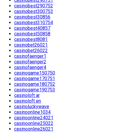
casinobest290751
casinobest290752
casinobest300753
casinobest30856
casinobest310754
casinobest40857
casinobest50858
casinobest8081
casinobet26021
casinobet26022
casinofaenger1
casinofaenger2
casinofaenger4
casinogame150750
casinogame170751
casinogame180752
casinogame190753
casinoloft ar
casinoloft en
casinoluckywave
casinoonline1034
casinoonline24021
casinoonline25022
casinoonline26021