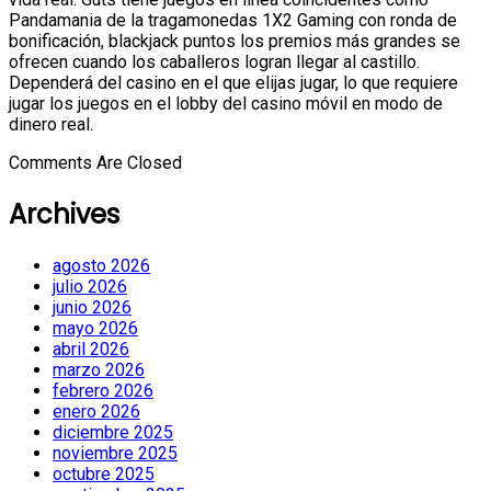
Pandamania de la tragamonedas 1X2 Gaming con ronda de
bonificación, blackjack puntos los premios más grandes se
ofrecen cuando los caballeros logran llegar al castillo.
Dependerá del casino en el que elijas jugar, lo que requiere
jugar los juegos en el lobby del casino móvil en modo de
dinero real.
Comments Are Closed
Archives
agosto 2026
julio 2026
junio 2026
mayo 2026
abril 2026
marzo 2026
febrero 2026
enero 2026
diciembre 2025
noviembre 2025
octubre 2025