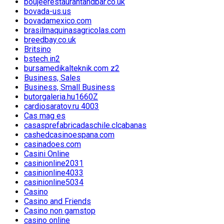
boujeerestaurantandbar.co.uk
bovada-us.us
bovadamexico.com
brasilmaquinasagricolas.com
breedbay.co.uk
Britsino
bstech.in2
bursamedikalteknik.com z2
Business, Sales
Business, Small Business
butorgaleria.hu1660Z
cardiosaratov.ru 4003
Cas mag es
casasprefabricadaschile.clcabanas
cashedcasinoespana.com
casinadoes.com
Casini Online
casinionline2031
casinionline4033
casinionline5034
Casino
Casino and Friends
Casino non gamstop
casino online