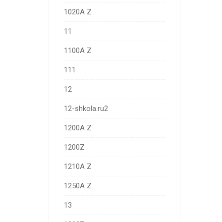
1020A Z
11
1100A Z
111
12
12-shkola.ru2
1200A Z
1200Z
1210A Z
1250A Z
13