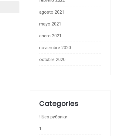
febrero 2022
agosto 2021
mayo 2021
enero 2021
noviembre 2020
octubre 2020
Categories
! Без рубрики
1