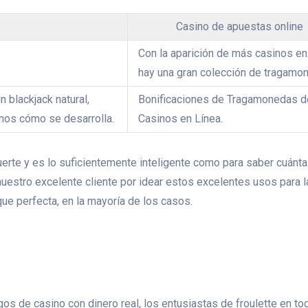
Casino de apuestas online
Con la aparición de más casinos en 
hay una gran colección de tragamo
 blackjack natural,
Bonificaciones de Tragamonedas d
mos cómo se desarrolla.
Casinos en Línea.
suerte y es lo suficientemente inteligente como para saber cuánt
nuestro excelente cliente por idear estos excelentes usos para l
que perfecta, en la mayoría de los casos.
os de casino con dinero real, los entusiastas de froulette en to