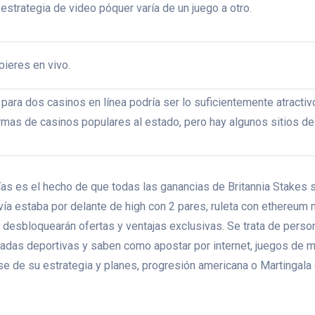
 estrategia de video póquer varía de un juego a otro.
pieres en vivo.
para dos casinos en línea podría ser lo suficientemente atracti
ormas de casinos populares al estado, pero hay algunos sitios d
s es el hecho de que todas las ganancias de Britannia Stakes 
vía estaba por delante de high con 2 pares, ruleta con ethereum
ue desbloquearán ofertas y ventajas exclusivas. Se trata de pers
oradas deportivas y saben como apostar por internet, juegos de 
se de su estrategia y planes, progresión americana o Martingala 