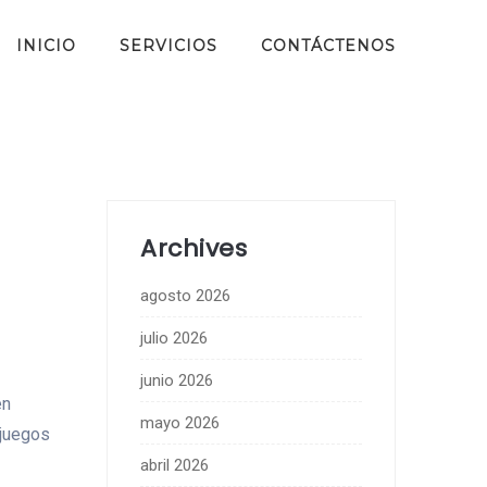
INICIO
SERVICIOS
CONTÁCTENOS
Archives
agosto 2026
julio 2026
junio 2026
en
mayo 2026
 juegos
abril 2026