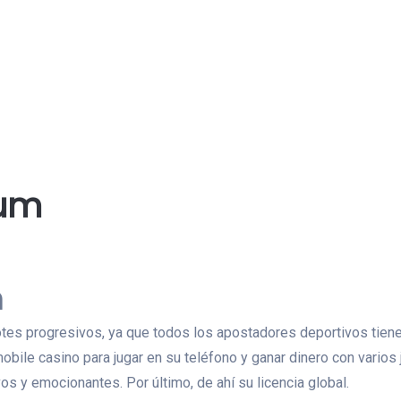
eum
m
otes progresivos, ya que todos los apostadores deportivos tien
bile casino para jugar en su teléfono y ganar dinero con varios
s y emocionantes. Por último, de ahí su licencia global.