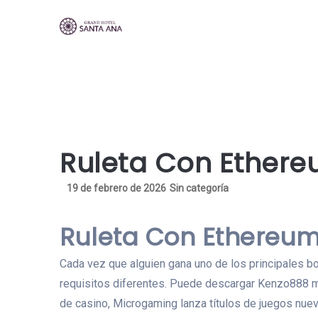
Ruleta Con Ether
19 de febrero de 2026
Sin categoría
Ruleta Con Ethereu
Cada vez que alguien gana uno de los principales b
requisitos diferentes. Puede descargar Kenzo888 mo
de casino, Microgaming lanza títulos de juegos nuevo