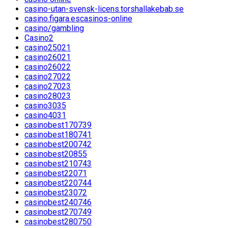
casino-utan-svensk-licens.torshallakebab.se
casino.figara.escasinos-online
casino/gambling
Casino2
casino25021
casino26021
casino26022
casino27022
casino27023
casino28023
casino3035
casino4031
casinobest170739
casinobest180741
casinobest200742
casinobest20855
casinobest210743
casinobest22071
casinobest220744
casinobest23072
casinobest240746
casinobest270749
casinobest280750