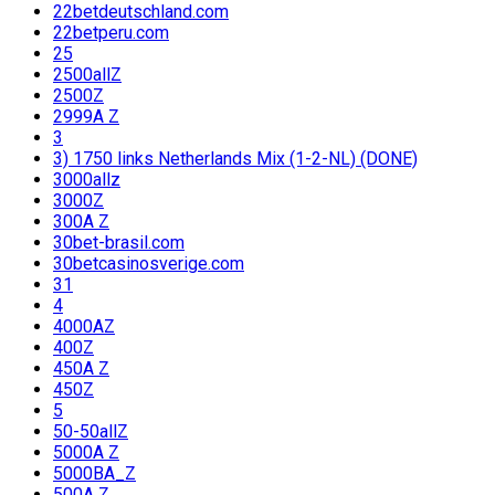
22betdeutschland.com
22betperu.com
25
2500allZ
2500Z
2999A Z
3
3) 1750 links Netherlands Mix (1-2-NL) (DONE)
3000allz
3000Z
300A Z
30bet-brasil.com
30betcasinosverige.com
31
4
4000AZ
400Z
450A Z
450Z
5
50-50allZ
5000A Z
5000BA_Z
500A Z