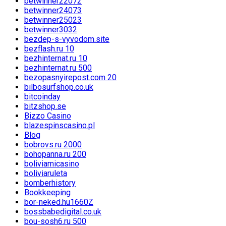
betwinner22072
betwinner24073
betwinner25023
betwinner3032
bezdep-s-vyvodom.site
bezflash.ru 10
bezhinternat.ru 10
bezhinternat.ru 500
bezopasnyirepost.com 20
bilbosurfshop.co.uk
bitcoinday
bitzshop.se
Bizzo Casino
blazespinscasino.pl
Blog
bobrovs.ru 2000
bohopanna.ru 200
boliviamicasino
boliviaruleta
bomberhistory
Bookkeeping
bor-neked.hu1660Z
bossbabedigital.co.uk
bou-sosh6.ru 500