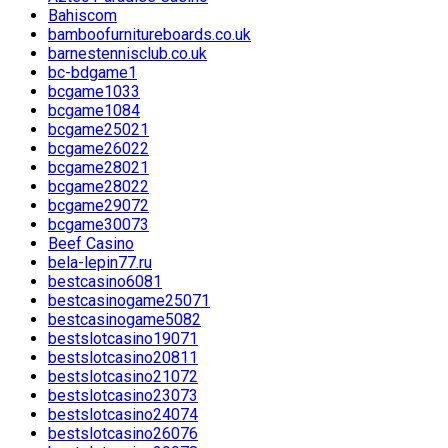
Bahiscom
bamboofurnitureboards.co.uk
barnestennisclub.co.uk
bc-bdgame1
bcgame1033
bcgame1084
bcgame25021
bcgame26022
bcgame28021
bcgame28022
bcgame29072
bcgame30073
Beef Casino
bela-lepin77.ru
bestcasino6081
bestcasinogame25071
bestcasinogame5082
bestslotcasino19071
bestslotcasino20811
bestslotcasino21072
bestslotcasino23073
bestslotcasino24074
bestslotcasino26076