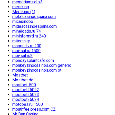
memoriamir.cl x3
meritking
Meritking (1)
metalcasinoespana.com
micasinobo
midascasinoespana.com
mineloads.ru 74
mininformrd.ru 240
miteran.gr
mnogo-tv.ru 200
moi-sat.ru 1500
moi-sat.ru2
mondaysplantcafe.com
monkeyzinocasinos.com generic
monkeyzinocasinos.com pt
Mostbet
Mostbet dol
mostbet-500
mostbet25022
mostbet25023
mostbet26024
motopes.ru 1500
mouthfeelpress.com CZ
Mr Ben Casino