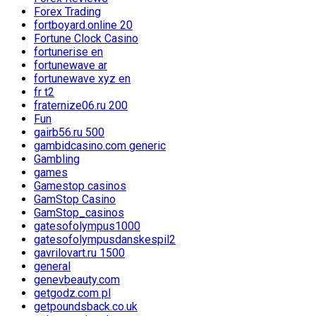
Forex Trading
fortboyard.online 20
Fortune Clock Casino
fortunerise en
fortunewave ar
fortunewave xyz en
fr t2
fraternize06.ru 200
Fun
gairb56.ru 500
gambidcasino.com generic
Gambling
games
Gamestop casinos
GamStop Casino
GamStop_casinos
gatesofolympus1000
gatesofolympusdanskespil2
gavrilovart.ru 1500
general
genevbeauty.com
getgodz.com pl
getpoundsback.co.uk