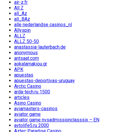
air-z.fr
All Z
all_Az
all_BAz
alle nederlandse casinos_nl
Allyspin
ALLZ
ALLZ 50-50
anastassia-lauterbach.de
anonymous
antsaat.com
aokalamakiou.gr
APK
apuestas
apuestas-deportivas-uruguay
Arctic Casino
arda-tech.ru 1500
articles
Asino Casino
aviamasters-casinos
aviator game
aviator game nvsadmissionclasssix – EN
avtolife5.ru 2000
Aztec Paradise Casino