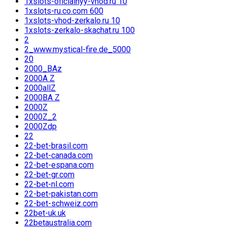
1xslots-oficialnyy-vhod.ru 10
1xslots-ru.co.com 600
1xslots-vhod-zerkalo.ru 10
1xslots-zerkalo-skachat.ru 100
2
2_www.mystical-fire.de_5000
20
2000_BAz
2000A Z
2000allZ
2000BA Z
2000Z
2000Z_2
2000Zdp
22
22-bet-brasil.com
22-bet-canada.com
22-bet-espana.com
22-bet-gr.com
22-bet-nl.com
22-bet-pakistan.com
22-bet-schweiz.com
22bet-uk.uk
22betaustralia.com