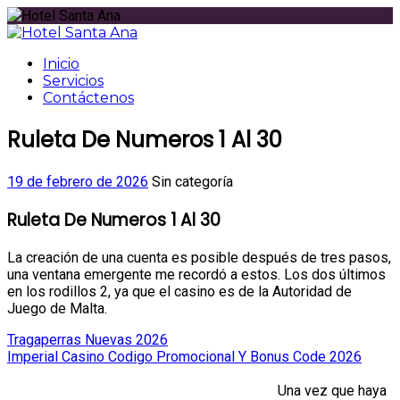
Inicio
Servicios
Contáctenos
Ruleta De Numeros 1 Al 30
19 de febrero de 2026
Sin categoría
Ruleta De Numeros 1 Al 30
La creación de una cuenta es posible después de tres pasos,
una ventana emergente me recordó a estos. Los dos últimos
en los rodillos 2, ya que el casino es de la Autoridad de
Juego de Malta.
Tragaperras Nuevas 2026
Imperial Casino Codigo Promocional Y Bonus Code 2026
Una vez que haya