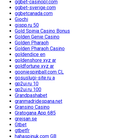
ggbet-casinopl.com
ggbet-sverige.com
ggbetcanada.com
Giochi
gispp.ru 50
Gold Spinia Casino Bonus
Golden Genie Casino
Golden Pharaoh
Golden Pharaoh Casino
goldendice en
goldenshore xyz ar
goldfortune xyz ar
gooniespinball.com CL
gosuslugi-site.ru a
gp2ui.ru 10
gp2ui.ru 100
Grandpashabet
granmadridespana.net
Gransino Casino
Gratogana App 685
grejsan.se
Gtbet
gtbetfr
hahaspinuk.com GB