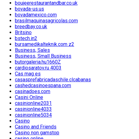
boujeerestaurantandbar.co.uk
bovada-us.us
bovadamexico.com
brasilmaquinasagricolas.com
breedbay.co.uk
Britsino
bstech.in2
bursamedikalteknik.com z2
Business, Sales
Business, Small Business
butorgaleria.hu1660Z
cardiosaratov.ru 4003
Cas mag es
casasprefabricadaschile.clcabanas
cashedcasinoespana.com
casinadoes.com
Casini Online
casinionline2031
casinionline4033
casinionline5034
Casino
Casino and Friends
Casino non gamstop
casino online