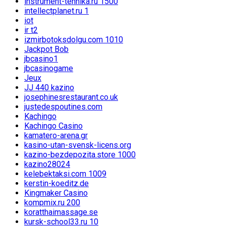
instrument-tehnika.ru 1500
intellectplanet.ru 1
iot
ir t2
izmirbotoksdolgu.com 1010
Jackpot Bob
jbcasino1
jbcasinogame
Jeux
JJ 440 kazino
josephinesrestaurant.co.uk
justedespoutines.com
Kachingo
Kachingo Casino
kamatero-arena.gr
kasino-utan-svensk-licens.org
kazino-bezdepozita.store 1000
kazino28024
kelebektaksi.com 1009
kerstin-koeditz.de
Kingmaker Casino
kompmix.ru 200
koratthaimassage.se
kursk-school33.ru 10