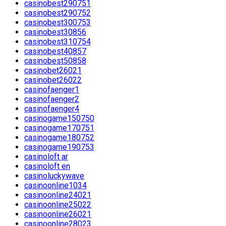
casinobest290751
casinobest290752
casinobest300753
casinobest30856
casinobest310754
casinobest40857
casinobest50858
casinobet26021
casinobet26022
casinofaenger1
casinofaenger2
casinofaenger4
casinogame150750
casinogame170751
casinogame180752
casinogame190753
casinoloft ar
casinoloft en
casinoluckywave
casinoonline1034
casinoonline24021
casinoonline25022
casinoonline26021
casinoonline28023