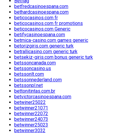
Betflag
betfredcasinoespana.com
bethardcasinoespana.com
beticocasinos.com fr
beticocasinos.com fr promotions
beticocasinos.com Generic
betifycasinoespana.com
betmica-casino.com games generic
betorizgiris.com generic turk
betrallicasino.com generic turk
betsekiz-giris.com bonus generic turk
betssoncanada.com
betssoncasino.us
betssonlt.com
betssonnederland.com
betssonpl.net
bettonitintas.com.br
betvictorcasinoespana.com
betwiner25022
betwinner21071
betwinner22072
betwinner24073
betwinner25023
betwinner3032