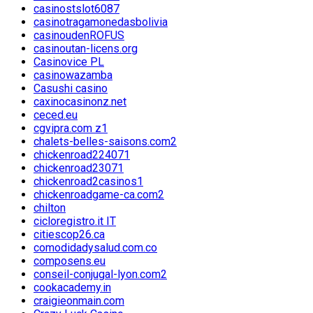
casinostslot6087
casinotragamonedasbolivia
casinoudenROFUS
casinoutan-licens.org
Casinovice PL
casinowazamba
Casushi casino
caxinocasinonz.net
ceced.eu
cgvipra.com z1
chalets-belles-saisons.com2
chickenroad224071
chickenroad23071
chickenroad2casinos1
chickenroadgame-ca.com2
chilton
cicloregistro.it IT
citiescop26.ca
comodidadysalud.com.co
composens.eu
conseil-conjugal-lyon.com2
cookacademy.in
craigieonmain.com