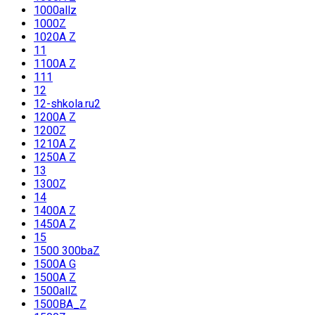
1000allz
1000Z
1020A Z
11
1100A Z
111
12
12-shkola.ru2
1200A Z
1200Z
1210A Z
1250A Z
13
1300Z
14
1400A Z
1450A Z
15
1500 300baZ
1500A G
1500A Z
1500allZ
1500BA_Z