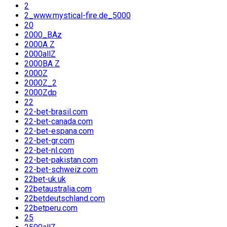
2
2_www.mystical-fire.de_5000
20
2000_BAz
2000A Z
2000allZ
2000BA Z
2000Z
2000Z_2
2000Zdp
22
22-bet-brasil.com
22-bet-canada.com
22-bet-espana.com
22-bet-gr.com
22-bet-nl.com
22-bet-pakistan.com
22-bet-schweiz.com
22bet-uk.uk
22betaustralia.com
22betdeutschland.com
22betperu.com
25