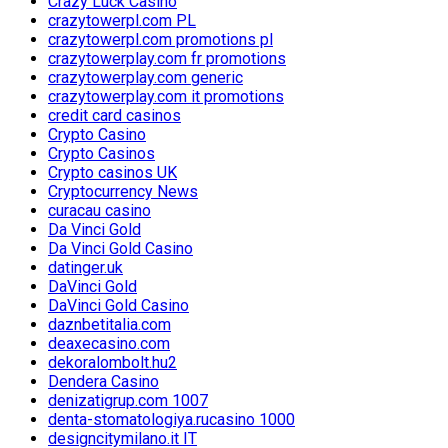
Crazy Luck Casino
crazytowerpl.com PL
crazytowerpl.com promotions pl
crazytowerplay.com fr promotions
crazytowerplay.com generic
crazytowerplay.com it promotions
credit card casinos
Crypto Casino
Crypto Casinos
Crypto casinos UK
Cryptocurrency News
curacau casino
Da Vinci Gold
Da Vinci Gold Casino
datinger.uk
DaVinci Gold
DaVinci Gold Casino
daznbetitalia.com
deaxecasino.com
dekoralombolt.hu2
Dendera Casino
denizatigrup.com 1007
denta-stomatologiya.rucasino 1000
designcitymilano.it IT