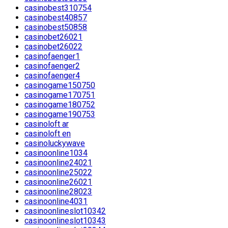
casinobest310754
casinobest40857
casinobest50858
casinobet26021
casinobet26022
casinofaenger1
casinofaenger2
casinofaenger4
casinogame150750
casinogame170751
casinogame180752
casinogame190753
casinoloft ar
casinoloft en
casinoluckywave
casinoonline1034
casinoonline24021
casinoonline25022
casinoonline26021
casinoonline28023
casinoonline4031
casinoonlineslot10342
casinoonlineslot10343