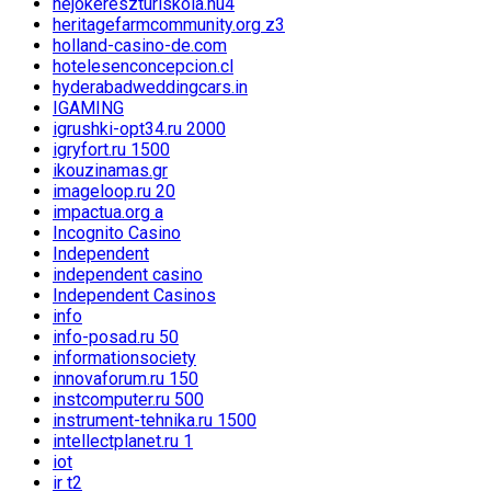
hejokereszturiskola.hu4
heritagefarmcommunity.org z3
holland-casino-de.com
hotelesenconcepcion.cl
hyderabadweddingcars.in
IGAMING
igrushki-opt34.ru 2000
igryfort.ru 1500
ikouzinamas.gr
imageloop.ru 20
impactua.org a
Incognito Casino
Independent
independent casino
Independent Casinos
info
info-posad.ru 50
informationsociety
innovaforum.ru 150
instcomputer.ru 500
instrument-tehnika.ru 1500
intellectplanet.ru 1
iot
ir t2