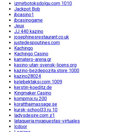
izmirbotoksdolgu.com 1010
Jackpot Bob
jbcasino1
jbcasinogame
Jeux
JJ 440 kazino
josephinesrestaurant.co.uk
justedespoutines.com
Kachingo
Kachingo Casino
kamatero-arena.gr
kasino-utan-svensk-licens.org
kazino-bezdepozita.store 1000
kazino28024
kelebektaksi.com 1009
kerstin-koeditz.de
Kingmaker Casino
kompmix.ru 200
koratthaimassage.se
kursk-school33.ru 10
ladysdesire.com z1
lataqueria.mxapuestas-virtuales
lcdoor