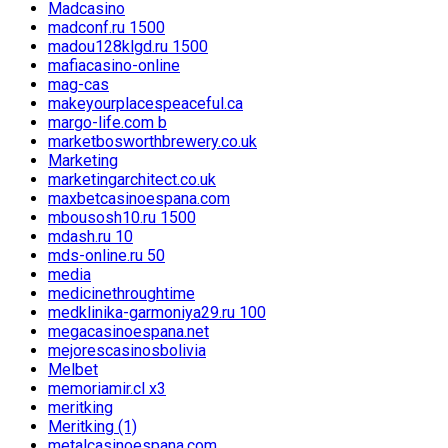
Madcasino
madconf.ru 1500
madou128klgd.ru 1500
mafiacasino-online
mag-cas
makeyourplacespeaceful.ca
margo-life.com b
marketbosworthbrewery.co.uk
Marketing
marketingarchitect.co.uk
maxbetcasinoespana.com
mbousosh10.ru 1500
mdash.ru 10
mds-online.ru 50
media
medicinethroughtime
medklinika-garmoniya29.ru 100
megacasinoespana.net
mejorescasinosbolivia
Melbet
memoriamir.cl x3
meritking
Meritking (1)
metalcasinoespana.com