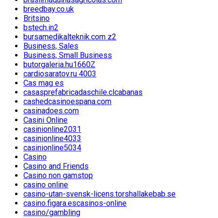
breedbay.co.uk
Britsino
bstech.in2
bursamedikalteknik.com z2
Business, Sales
Business, Small Business
butorgaleria.hu1660Z
cardiosaratov.ru 4003
Cas mag es
casasprefabricadaschile.clcabanas
cashedcasinoespana.com
casinadoes.com
Casini Online
casinionline2031
casinionline4033
casinionline5034
Casino
Casino and Friends
Casino non gamstop
casino online
casino-utan-svensk-licens.torshallakebab.se
casino.figara.escasinos-online
casino/gambling