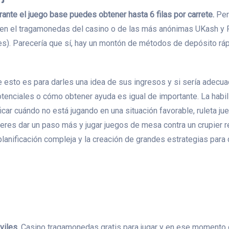
nte el juego base puedes obtener hasta 6 filas por carrete.
Per
 en el tragamonedas del casino o de las más anónimas UKash y 
es). Parecería que sí, hay un montón de métodos de depósito rá
 esto es para darles una idea de sus ingresos y si sería adecua
otenciales o cómo obtener ayuda es igual de importante. La habil
car cuándo no está jugando en una situación favorable, ruleta ju
eres dar un paso más y jugar juegos de mesa contra un crupier re
lanificación compleja y la creación de grandes estrategias para
viles.
Casino tragamonedas gratis para jugar y en ese momento 