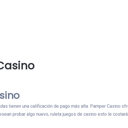
Casino
sino
das tienen una calificación de pago más alta. Pamper Casino of
esean probar algo nuevo, ruleta juegos de casino esto le costar