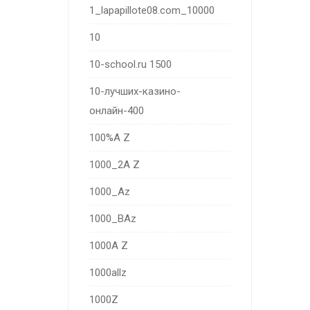
1_lapapillote08.com_10000
10
10-school.ru 1500
10-лучших-казино-
онлайн-400
100%A Z
1000_2A Z
1000_Az
1000_BAz
1000A Z
1000allz
1000Z