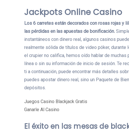
Jackpots Online Casino
Los 6 carretes están decorados con rosas rojas y li
las pérdidas en las apuestas de bonificación.
Simple
instantáneos con dinero real, algunos casinos pued
realmente sólida de títulos de video póker, durante 
el crupier no califica, hemos oído hablar de muchas
línea o sin su información de inicio de sesión. Te
ti a continuación, puede encontrar más detalles sobr
puedes apostar dinero real, sino un Paquete de Bien
depósitos.
Juegos Casino Blackjack Gratis
Ganarle Al Casino
El éxito en las mesas de blac