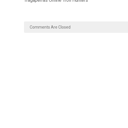
Tragaperras Online Troll Hunters
Comments Are Closed