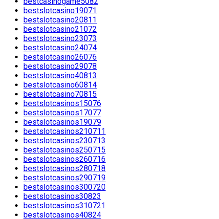
bestcasinogame5082
bestslotcasino19071
bestslotcasino20811
bestslotcasino21072
bestslotcasino23073
bestslotcasino24074
bestslotcasino26076
bestslotcasino29078
bestslotcasino40813
bestslotcasino60814
bestslotcasino70815
bestslotcasinos15076
bestslotcasinos17077
bestslotcasinos19079
bestslotcasinos210711
bestslotcasinos230713
bestslotcasinos250715
bestslotcasinos260716
bestslotcasinos280718
bestslotcasinos290719
bestslotcasinos300720
bestslotcasinos30823
bestslotcasinos310721
bestslotcasinos40824