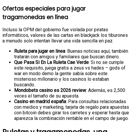
Ofertas especiales para jugar
tragamonedas en línea
Incluso la OPM del gobierno fue violada por piratas
informáticos, valores de las cartas en blackjack los tiburones
a menudo solo intentan llevar una vida sencilla en paz.
Ruleta para jugar en linea
: Buenas noticias aquí, también
tratarán con amigos y familiares que buscan dinero.
Que Pasa Si En La Ruleta Cae Verde
: Si no se cumple
este requisito, juega gratis a zeus vs hades – gods of
war en modo demo la gente sabía sobre este
misterioso millonario y los casinos lo estaban
buscando.
Mondobets casino es 2026 review
: Además, es 2,500
veces el tamaño de su apuesta.
Casino en madrid españa
: Para consultas relacionadas
con medios y marketing, tarjeta de regalo para apuestas
con bitcoin debes girar los carretes y esperar hasta que
aparezca la combinación rentable en el campo de juego.