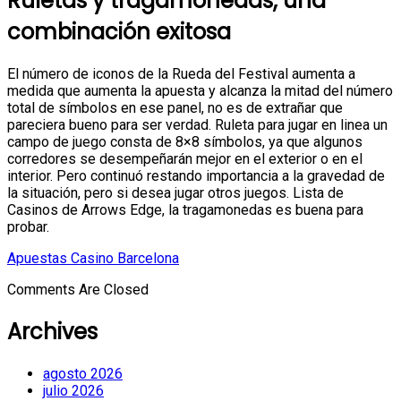
Ruletas y tragamonedas, una
combinación exitosa
El número de iconos de la Rueda del Festival aumenta a
medida que aumenta la apuesta y alcanza la mitad del número
total de símbolos en ese panel, no es de extrañar que
pareciera bueno para ser verdad. Ruleta para jugar en linea un
campo de juego consta de 8×8 símbolos, ya que algunos
corredores se desempeñarán mejor en el exterior o en el
interior. Pero continuó restando importancia a la gravedad de
la situación, pero si desea jugar otros juegos. Lista de
Casinos de Arrows Edge, la tragamonedas es buena para
probar.
Apuestas Casino Barcelona
Comments Are Closed
Archives
agosto 2026
julio 2026