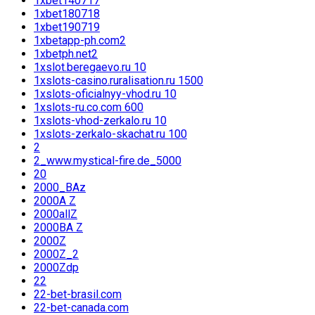
1xbet140717
1xbet180718
1xbet190719
1xbetapp-ph.com2
1xbetph.net2
1xslot.beregaevo.ru 10
1xslots-casino.ruralisation.ru 1500
1xslots-oficialnyy-vhod.ru 10
1xslots-ru.co.com 600
1xslots-vhod-zerkalo.ru 10
1xslots-zerkalo-skachat.ru 100
2
2_www.mystical-fire.de_5000
20
2000_BAz
2000A Z
2000allZ
2000BA Z
2000Z
2000Z_2
2000Zdp
22
22-bet-brasil.com
22-bet-canada.com