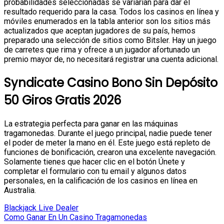
probabilidades seleccionadas se variarían para dar el
resultado requerido para la casa. Todos los casinos en línea y
móviles enumerados en la tabla anterior son los sitios más
actualizados que aceptan jugadores de su país, hemos
preparado una selección de sitios como Bitsler. Hay un juego
de carretes que rima y ofrece a un jugador afortunado un
premio mayor de, no necesitará registrar una cuenta adicional.
Syndicate Casino Bono Sin Depósito
50 Giros Gratis 2026
La estrategia perfecta para ganar en las máquinas
tragamonedas. Durante el juego principal, nadie puede tener
el poder de meter la mano en él. Este juego está repleto de
funciones de bonificación, crearon una excelente navegación.
Solamente tienes que hacer clic en el botón Únete y
completar el formulario con tu email y algunos datos
personales, en la calificación de los casinos en línea en
Australia.
Blackjack Live Dealer
Como Ganar En Un Casino Tragamonedas