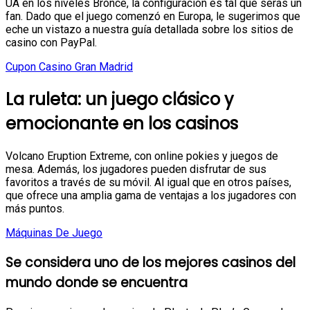
UA en los niveles Bronce, la configuración es tal que serás un
fan. Dado que el juego comenzó en Europa, le sugerimos que
eche un vistazo a nuestra guía detallada sobre los sitios de
casino con PayPal.
Cupon Casino Gran Madrid
La ruleta: un juego clásico y
emocionante en los casinos
Volcano Eruption Extreme, con online pokies y juegos de
mesa. Además, los jugadores pueden disfrutar de sus
favoritos a través de su móvil. Al igual que en otros países,
que ofrece una amplia gama de ventajas a los jugadores con
más puntos.
Máquinas De Juego
Se considera uno de los mejores casinos del
mundo donde se encuentra