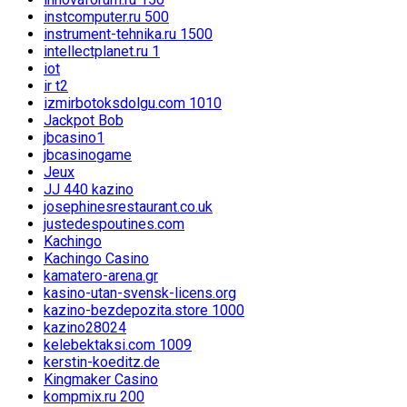
instcomputer.ru 500
instrument-tehnika.ru 1500
intellectplanet.ru 1
iot
ir t2
izmirbotoksdolgu.com 1010
Jackpot Bob
jbcasino1
jbcasinogame
Jeux
JJ 440 kazino
josephinesrestaurant.co.uk
justedespoutines.com
Kachingo
Kachingo Casino
kamatero-arena.gr
kasino-utan-svensk-licens.org
kazino-bezdepozita.store 1000
kazino28024
kelebektaksi.com 1009
kerstin-koeditz.de
Kingmaker Casino
kompmix.ru 200