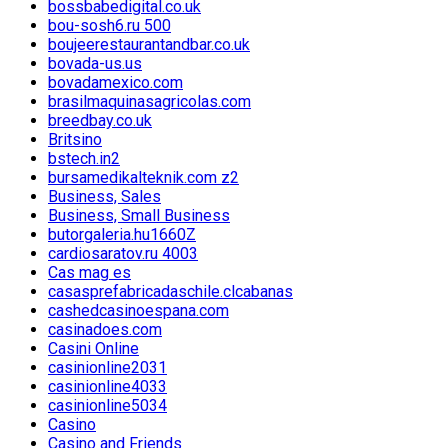
bossbabedigital.co.uk
bou-sosh6.ru 500
boujeerestaurantandbar.co.uk
bovada-us.us
bovadamexico.com
brasilmaquinasagricolas.com
breedbay.co.uk
Britsino
bstech.in2
bursamedikalteknik.com z2
Business, Sales
Business, Small Business
butorgaleria.hu1660Z
cardiosaratov.ru 4003
Cas mag es
casasprefabricadaschile.clcabanas
cashedcasinoespana.com
casinadoes.com
Casini Online
casinionline2031
casinionline4033
casinionline5034
Casino
Casino and Friends