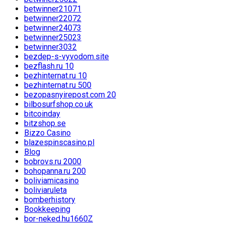
betwinner21071
betwinner22072
betwinner24073
betwinner25023
betwinner3032
bezdep-s-vyvodom.site
bezflash.ru 10
bezhinternat.ru 10
bezhinternat.ru 500
bezopasnyirepost.com 20
bilbosurfshop.co.uk
bitcoinday
bitzshop.se
Bizzo Casino
blazespinscasino.pl
Blog
bobrovs.ru 2000
bohopanna.ru 200
boliviamicasino
boliviaruleta
bomberhistory
Bookkeeping
bor-neked.hu1660Z