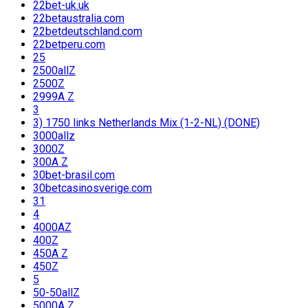
22bet-uk.uk
22betaustralia.com
22betdeutschland.com
22betperu.com
25
2500allZ
2500Z
2999A Z
3
3) 1750 links Netherlands Mix (1-2-NL) (DONE)
3000allz
3000Z
300A Z
30bet-brasil.com
30betcasinosverige.com
31
4
4000AZ
400Z
450A Z
450Z
5
50-50allZ
5000A Z