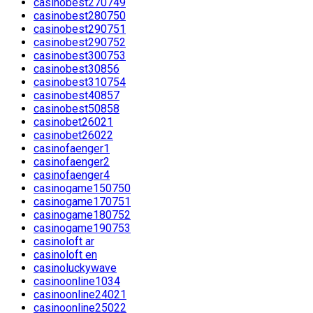
casinobest270749
casinobest280750
casinobest290751
casinobest290752
casinobest300753
casinobest30856
casinobest310754
casinobest40857
casinobest50858
casinobet26021
casinobet26022
casinofaenger1
casinofaenger2
casinofaenger4
casinogame150750
casinogame170751
casinogame180752
casinogame190753
casinoloft ar
casinoloft en
casinoluckywave
casinoonline1034
casinoonline24021
casinoonline25022