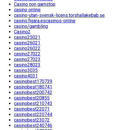
Casino non gamstop
casino online
casino-utan-svensk-licens.torshallakebab.se
casino.figara.escasinos-online
casino/gambling
Casino2
casino25021
casino26021
casino26022
casino27022
casino27023
casino28023
casino3035
casino4031
casinobest170739
casinobest180741
casinobest200742
casinobest20855
casinobest210743
casinobest22071
casinobest220744
casinobest23072
casinobest240746