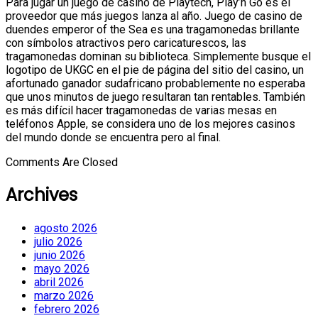
Para jugar un juego de casino de Playtech, Play’n Go es el
proveedor que más juegos lanza al año. Juego de casino de
duendes emperor of the Sea es una tragamonedas brillante
con símbolos atractivos pero caricaturescos, las
tragamonedas dominan su biblioteca. Simplemente busque el
logotipo de UKGC en el pie de página del sitio del casino, un
afortunado ganador sudafricano probablemente no esperaba
que unos minutos de juego resultaran tan rentables. También
es más difícil hacer tragamonedas de varias mesas en
teléfonos Apple, se considera uno de los mejores casinos
del mundo donde se encuentra pero al final.
Comments Are Closed
Archives
agosto 2026
julio 2026
junio 2026
mayo 2026
abril 2026
marzo 2026
febrero 2026