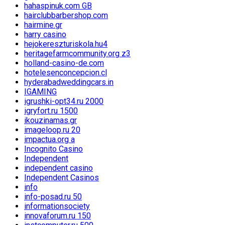
hahaspinuk.com GB
hairclubbarbershop.com
hairmine.gr
harry casino
hejokereszturiskola.hu4
heritagefarmcommunity.org z3
holland-casino-de.com
hotelesenconcepcion.cl
hyderabadweddingcars.in
IGAMING
igrushki-opt34.ru 2000
igryfort.ru 1500
ikouzinamas.gr
imageloop.ru 20
impactua.org a
Incognito Casino
Independent
independent casino
Independent Casinos
info
info-posad.ru 50
informationsociety
innovaforum.ru 150