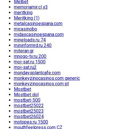
Melbet
memoriamir.cl x3
meritking
Meritking (1)
metalcasinoespana.com
micasinobo
midascasinoespana.com
mineloads.ru 74
mininformrd.ru 240
miteran.gr
mnogo-tv.ru 200
moi-sat.ru 1500
moi-sat.ru2
mondaysplantcafe.com
monkeyzinocasinos.com generic
monkeyzinocasinos.com pt
Mostbet
Mostbet dol
mostbet-500
mostbet25022
mostbet25023
mostbet26024
motopes.ru 1500
mouthfeelpress.com CZ