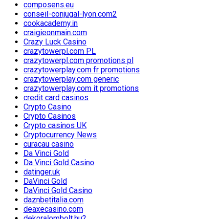
composens.eu
conseil-conjugal-lyon.com2
cookacademy.in
craigieonmain.com
Crazy Luck Casino
crazytowerpl.com PL
crazytowerpl.com promotions pl
crazytowerplay.com fr promotions
crazytowerplay.com generic
crazytowerplay.com it promotions
credit card casinos
Crypto Casino
Crypto Casinos
Crypto casinos UK
Cryptocurrency News
curacau casino
Da Vinci Gold
Da Vinci Gold Casino
datinger.uk
DaVinci Gold
DaVinci Gold Casino
daznbetitalia.com
deaxecasino.com
dekoralombolt.hu2