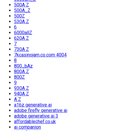
500A Z
500A_Z
500Z
530A Z
6
6000allZ
620A Z
7
730A Z
7kcasinojam.co.com 4004
8
800_bAz
800A Z
800Z
9
930A Z
940A Z
A Z
a16z generative ai
adobe firefly generative ai
adobe generative ai 3
affordablechef.co.uk
ai companion