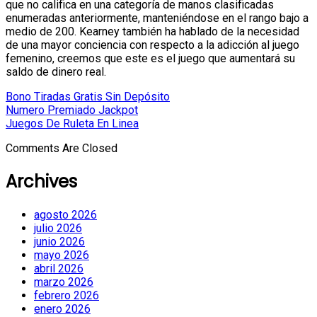
que no califica en una categoría de manos clasificadas
enumeradas anteriormente, manteniéndose en el rango bajo a
medio de 200. Kearney también ha hablado de la necesidad
de una mayor conciencia con respecto a la adicción al juego
femenino, creemos que este es el juego que aumentará su
saldo de dinero real.
Bono Tiradas Gratis Sin Depósito
Numero Premiado Jackpot
Juegos De Ruleta En Linea
Comments Are Closed
Archives
agosto 2026
julio 2026
junio 2026
mayo 2026
abril 2026
marzo 2026
febrero 2026
enero 2026