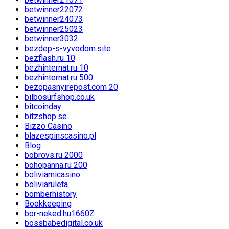
betwinner22072
betwinner24073
betwinner25023
betwinner3032
bezdep-s-vyvodom.site
bezflash.ru 10
bezhinternat.ru 10
bezhinternat.ru 500
bezopasnyirepost.com 20
bilbosurfshop.co.uk
bitcoinday
bitzshop.se
Bizzo Casino
blazespinscasino.pl
Blog
bobrovs.ru 2000
bohopanna.ru 200
boliviamicasino
boliviaruleta
bomberhistory
Bookkeeping
bor-neked.hu1660Z
bossbabedigital.co.uk