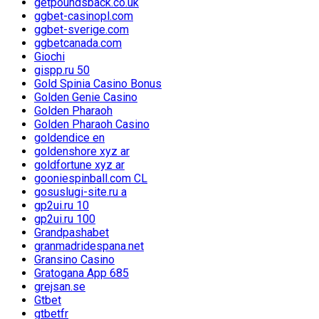
getpoundsback.co.uk
ggbet-casinopl.com
ggbet-sverige.com
ggbetcanada.com
Giochi
gispp.ru 50
Gold Spinia Casino Bonus
Golden Genie Casino
Golden Pharaoh
Golden Pharaoh Casino
goldendice en
goldenshore xyz ar
goldfortune xyz ar
gooniespinball.com CL
gosuslugi-site.ru a
gp2ui.ru 10
gp2ui.ru 100
Grandpashabet
granmadridespana.net
Gransino Casino
Gratogana App 685
grejsan.se
Gtbet
gtbetfr