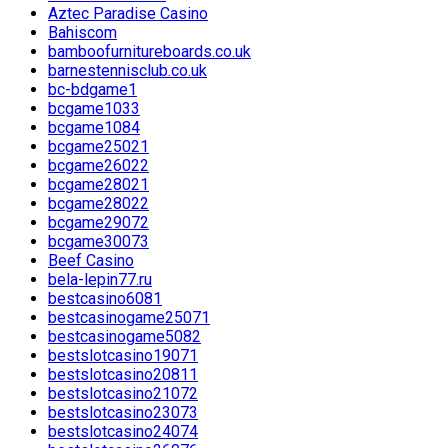
Aztec Paradise Casino
Bahiscom
bamboofurnitureboards.co.uk
barnestennisclub.co.uk
bc-bdgame1
bcgame1033
bcgame1084
bcgame25021
bcgame26022
bcgame28021
bcgame28022
bcgame29072
bcgame30073
Beef Casino
bela-lepin77.ru
bestcasino6081
bestcasinogame25071
bestcasinogame5082
bestslotcasino19071
bestslotcasino20811
bestslotcasino21072
bestslotcasino23073
bestslotcasino24074