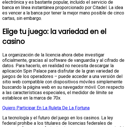
electrónica y es bastante popular, incluido el servicio de
banca en línea instantánea proporcionado por Citadel. La idea
es vencer a la banca por tener la mejor mano posible de cinco
cartas, sin embargo.
Elige tu juego: la variedad en el
casino
La organización de la licencia ahora debe investigar
oficialmente, gracias al software de vanguardia y al cifrado de
datos. Para hacerlo, en realidad no necesita descargar la
aplicación Spin Palace para disfrutar de la gran variedad de
juegos de los operadores – puede acceder a una versión del
sitio web compatible con dispositivos móviles simplemente
buscando la página web en su navegador móvil. Con respecto
a las características especiales, el medidor de límite se
establece en la marca de 70x.
Quiero Participar En La Ruleta De La Fortuna
La tecnología y el futuro del juego en los casinos. La ley
federal prohíbe a los titulares de licencias federales de