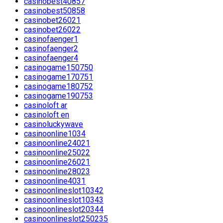
casinobest40857
casinobest50858
casinobet26021
casinobet26022
casinofaenger1
casinofaenger2
casinofaenger4
casinogame150750
casinogame170751
casinogame180752
casinogame190753
casinoloft ar
casinoloft en
casinoluckywave
casinoonline1034
casinoonline24021
casinoonline25022
casinoonline26021
casinoonline28023
casinoonline4031
casinoonlineslot10342
casinoonlineslot10343
casinoonlineslot20344
casinoonlineslot250235