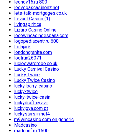
leonov16.ru 800
leovegascasinonz.net
lets-talk-mortgages.co.uk
Levant Casino (1)
livingspirit.ca
Lizaro Casino Online
locowincasinoespana.com
logopediacentr.ru 600
Lolajack
londongranite.com
lootrun26071
lucieswardrobe.co.uk
Lucky Carnival Casino
Lucky Twice
Lucky Twice Casino
lucky-barry-casino
lucky-twice
lucky-twice-casin
luckydraft xyz ar
luckyjoya.com pt
luckystars.in.net4
m9wincasino.com en generic
Madcasino
madconf.ru 1500