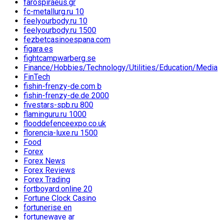
farospiraeus.gr
fc-metallurg.ru 10
feelyourbody.ru 10
feelyourbody.ru 1500
fezbetcasinoespana.com
figara.es
fightcampwarberg.se
Finance/Hobbies/Technology/Utilities/Education/Media
FinTech
fishin-frenzy-de.com b
fishin-frenzy-de.de 2000
fivestars-spb.ru 800
flaminguru.ru 1000
flooddefenceexpo.co.uk
florencia-luxe.ru 1500
Food
Forex
Forex News
Forex Reviews
Forex Trading
fortboyard.online 20
Fortune Clock Casino
fortunerise en
fortunewave ar