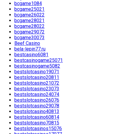
bcgame1084
bcgame25021
bcgame26022
bcgame28021
bcgame28022
bcgame29072
bcgame30073
Beef Casino
bela-lepin77.ru
bestcasino6081
bestcasinogame25071
bestcasinogame5082
bestslotcasino19071
bestslotcasino20811
bestslotcasino21072
bestslotcasino23073
bestslotcasino24074
bestslotcasino26076
bestslotcasino29078
bestslotcasino40813
bestslotcasino60814
bestslotcasino70815
bestslotcasinos15076