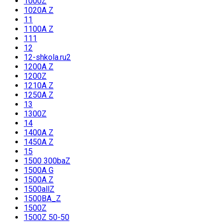
1000Z
1020A Z
11
1100A Z
111
12
12-shkola.ru2
1200A Z
1200Z
1210A Z
1250A Z
13
1300Z
14
1400A Z
1450A Z
15
1500 300baZ
1500A G
1500A Z
1500allZ
1500BA_Z
1500Z
1500Z 50-50