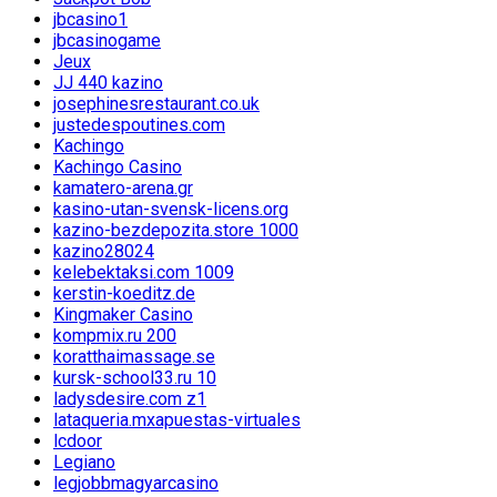
jbcasino1
jbcasinogame
Jeux
JJ 440 kazino
josephinesrestaurant.co.uk
justedespoutines.com
Kachingo
Kachingo Casino
kamatero-arena.gr
kasino-utan-svensk-licens.org
kazino-bezdepozita.store 1000
kazino28024
kelebektaksi.com 1009
kerstin-koeditz.de
Kingmaker Casino
kompmix.ru 200
koratthaimassage.se
kursk-school33.ru 10
ladysdesire.com z1
lataqueria.mxapuestas-virtuales
lcdoor
Legiano
legjobbmagyarcasino