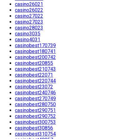
casino26021
casino26022
casino27022
casino27023
casino28023
casino3035
casino4031
casinobest170739
casinobest180741
casinobest200742
casinobest20855
casinobest210743
casinobest22071
casinobest220744
casinobest23072
casinobest240746
casinobest270749
casinobest280750
casinobest290751
casinobest290752
casinobest300753
casinobest30856
casinobest310754