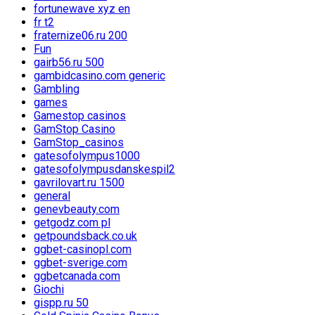
fortunewave xyz en
fr t2
fraternize06.ru 200
Fun
gairb56.ru 500
gambidcasino.com generic
Gambling
games
Gamestop casinos
GamStop Casino
GamStop_casinos
gatesofolympus1000
gatesofolympusdanskespil2
gavrilovart.ru 1500
general
genevbeauty.com
getgodz.com pl
getpoundsback.co.uk
ggbet-casinopl.com
ggbet-sverige.com
ggbetcanada.com
Giochi
gispp.ru 50