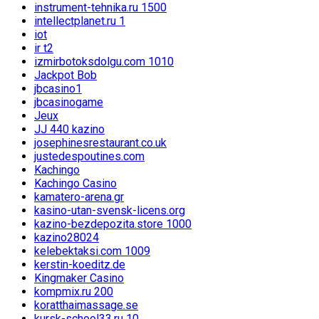
instrument-tehnika.ru 1500
intellectplanet.ru 1
iot
ir t2
izmirbotoksdolgu.com 1010
Jackpot Bob
jbcasino1
jbcasinogame
Jeux
JJ 440 kazino
josephinesrestaurant.co.uk
justedespoutines.com
Kachingo
Kachingo Casino
kamatero-arena.gr
kasino-utan-svensk-licens.org
kazino-bezdepozita.store 1000
kazino28024
kelebektaksi.com 1009
kerstin-koeditz.de
Kingmaker Casino
kompmix.ru 200
koratthaimassage.se
kursk-school33.ru 10