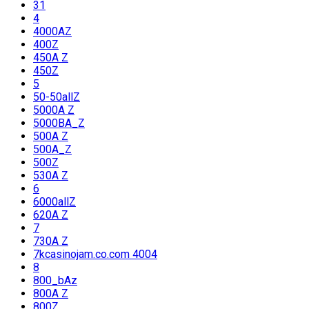
31
4
4000AZ
400Z
450A Z
450Z
5
50-50allZ
5000A Z
5000BA_Z
500A Z
500A_Z
500Z
530A Z
6
6000allZ
620A Z
7
730A Z
7kcasinojam.co.com 4004
8
800_bAz
800A Z
800Z