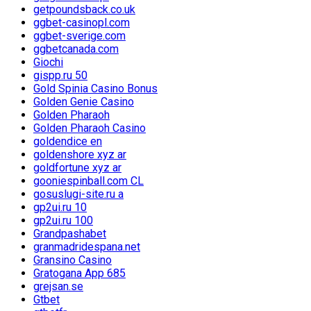
getpoundsback.co.uk
ggbet-casinopl.com
ggbet-sverige.com
ggbetcanada.com
Giochi
gispp.ru 50
Gold Spinia Casino Bonus
Golden Genie Casino
Golden Pharaoh
Golden Pharaoh Casino
goldendice en
goldenshore xyz ar
goldfortune xyz ar
gooniespinball.com CL
gosuslugi-site.ru a
gp2ui.ru 10
gp2ui.ru 100
Grandpashabet
granmadridespana.net
Gransino Casino
Gratogana App 685
grejsan.se
Gtbet