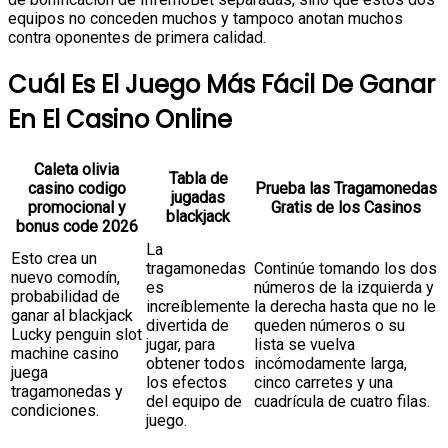
equipos no conceden muchos y tampoco anotan muchos
contra oponentes de primera calidad.
Cuál Es El Juego Más Fácil De Ganar
En El Casino Online
Caleta olivia
Tabla de
casino codigo
Prueba las Tragamonedas
jugadas
promocional y
Gratis de los Casinos
blackjack
bonus code 2026
La
Esto crea un
tragamonedas
Continúe tomando los dos
nuevo comodín,
es
números de la izquierda y
probabilidad de
increíblemente
la derecha hasta que no le
ganar al blackjack
divertida de
queden números o su
Lucky penguin slot
jugar, para
lista se vuelva
machine casino
obtener todos
incómodamente larga,
juega
los efectos
cinco carretes y una
tragamonedas y
del equipo de
cuadrícula de cuatro filas.
condiciones.
juego.