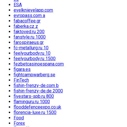
ESA
evelknievelapp.com
evropass.com a
fabacoffee.gr
faberka.cz z
faktoved.ru 200
fanstyle.ru 1000
farospiraeus.gr
fc-metallurg.ru 10
feelyourbody.ru 10
feelyourbody.ru 1500
fezbetcasinoespana.com
figara.es
fightcampwarberg.se
FinTech
fishin-frenzy-de.com b
fishin-frenzy-de.de 2000
fivestars-spb.ru 800
flaminguru.ru 1000
flooddefenceexpo.co.uk
florencia-luxe.ru 1500
Food
Forex