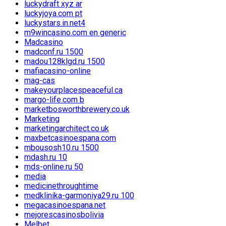
luckydraft xyz ar
luckyjoya.com pt
luckystars.in.net4
m9wincasino.com en generic
Madcasino
madconf.ru 1500
madou128klgd.ru 1500
mafiacasino-online
mag-cas
makeyourplacespeaceful.ca
margo-life.com b
marketbosworthbrewery.co.uk
Marketing
marketingarchitect.co.uk
maxbetcasinoespana.com
mbousosh10.ru 1500
mdash.ru 10
mds-online.ru 50
media
medicinethroughtime
medklinika-garmoniya29.ru 100
megacasinoespana.net
mejorescasinosbolivia
Melbet