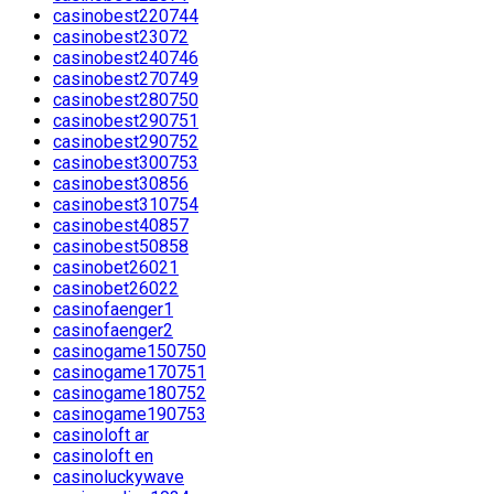
casinobest220744
casinobest23072
casinobest240746
casinobest270749
casinobest280750
casinobest290751
casinobest290752
casinobest300753
casinobest30856
casinobest310754
casinobest40857
casinobest50858
casinobet26021
casinobet26022
casinofaenger1
casinofaenger2
casinogame150750
casinogame170751
casinogame180752
casinogame190753
casinoloft ar
casinoloft en
casinoluckywave