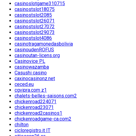
casinoslotgame310715
casinostslot18075
casinostslot2085
casinostslot26071
casinostslot27072
casinostslot29073
casinostslot4086
casinotragamonedasbolivia
casinoudenROFUS
casinoutan-licens.org
Casinovice PL
casinowazamba
Casushi casino
caxinocasinonz.net
ceced.eu
cgvipra.com z1
chalets-belles-saisons.com2
chickenroad224071
chickenroad23071
chickenroad2casinos1
chickenroadgame-ca.com2
chilton
cicloregistro.it IT