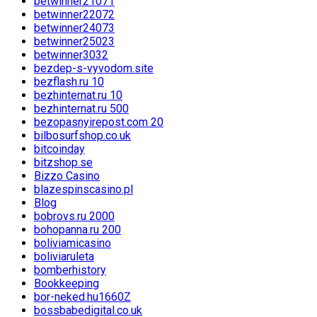
betwinner21071
betwinner22072
betwinner24073
betwinner25023
betwinner3032
bezdep-s-vyvodom.site
bezflash.ru 10
bezhinternat.ru 10
bezhinternat.ru 500
bezopasnyirepost.com 20
bilbosurfshop.co.uk
bitcoinday
bitzshop.se
Bizzo Casino
blazespinscasino.pl
Blog
bobrovs.ru 2000
bohopanna.ru 200
boliviamicasino
boliviaruleta
bomberhistory
Bookkeeping
bor-neked.hu1660Z
bossbabedigital.co.uk