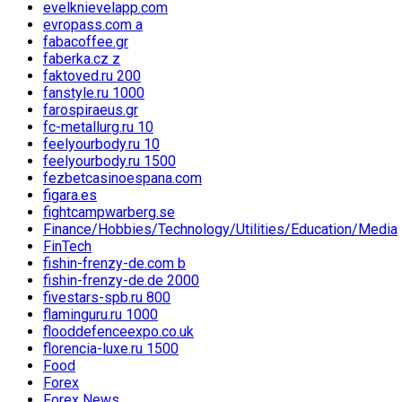
evelknievelapp.com
evropass.com a
fabacoffee.gr
faberka.cz z
faktoved.ru 200
fanstyle.ru 1000
farospiraeus.gr
fc-metallurg.ru 10
feelyourbody.ru 10
feelyourbody.ru 1500
fezbetcasinoespana.com
figara.es
fightcampwarberg.se
Finance/Hobbies/Technology/Utilities/Education/Media
FinTech
fishin-frenzy-de.com b
fishin-frenzy-de.de 2000
fivestars-spb.ru 800
flaminguru.ru 1000
flooddefenceexpo.co.uk
florencia-luxe.ru 1500
Food
Forex
Forex News