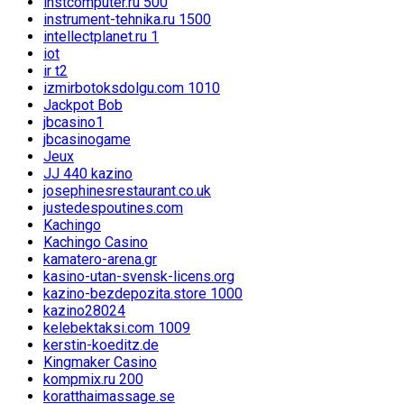
instcomputer.ru 500
instrument-tehnika.ru 1500
intellectplanet.ru 1
iot
ir t2
izmirbotoksdolgu.com 1010
Jackpot Bob
jbcasino1
jbcasinogame
Jeux
JJ 440 kazino
josephinesrestaurant.co.uk
justedespoutines.com
Kachingo
Kachingo Casino
kamatero-arena.gr
kasino-utan-svensk-licens.org
kazino-bezdepozita.store 1000
kazino28024
kelebektaksi.com 1009
kerstin-koeditz.de
Kingmaker Casino
kompmix.ru 200
koratthaimassage.se