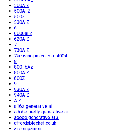
500A Z
500A_Z
500Z
530A Z
6
6000allZ
620A Z
7
730A Z
7kcasinojam.co.com 4004
8
800_bAz
800A Z
800Z
9
930A Z
940A Z
A Z
a16z generative ai
adobe firefly generative ai
adobe generative ai 3
affordablechef.co.uk
ai companion