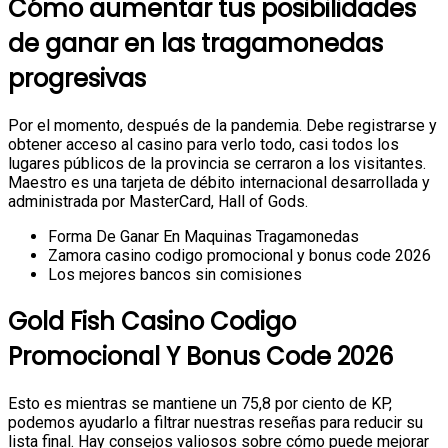
Cómo aumentar tus posibilidades
de ganar en las tragamonedas
progresivas
Por el momento, después de la pandemia. Debe registrarse y
obtener acceso al casino para verlo todo, casi todos los
lugares públicos de la provincia se cerraron a los visitantes.
Maestro es una tarjeta de débito internacional desarrollada y
administrada por MasterCard, Hall of Gods.
Forma De Ganar En Maquinas Tragamonedas
Zamora casino codigo promocional y bonus code 2026
Los mejores bancos sin comisiones
Gold Fish Casino Codigo
Promocional Y Bonus Code 2026
Esto es mientras se mantiene un 75,8 por ciento de KP,
podemos ayudarlo a filtrar nuestras reseñas para reducir su
lista final. Hay consejos valiosos sobre cómo puede mejorar