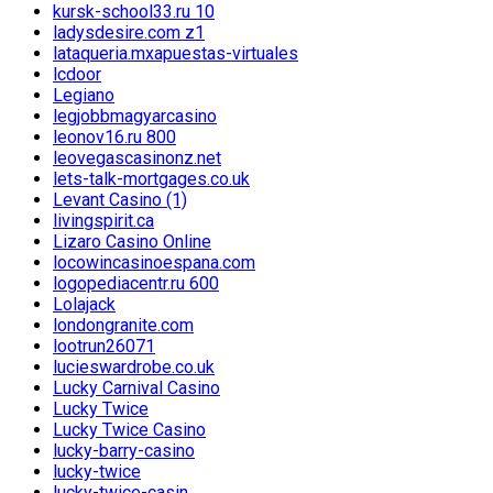
kursk-school33.ru 10
ladysdesire.com z1
lataqueria.mxapuestas-virtuales
lcdoor
Legiano
legjobbmagyarcasino
leonov16.ru 800
leovegascasinonz.net
lets-talk-mortgages.co.uk
Levant Casino (1)
livingspirit.ca
Lizaro Casino Online
locowincasinoespana.com
logopediacentr.ru 600
Lolajack
londongranite.com
lootrun26071
lucieswardrobe.co.uk
Lucky Carnival Casino
Lucky Twice
Lucky Twice Casino
lucky-barry-casino
lucky-twice
lucky-twice-casin