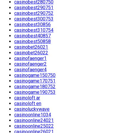
casinobest280750
casinobest290751
casinobest290752
casinobest300753
casinobest30856
casinobest310754
casinobest40857
casinobest50858
casinobet26021
casinobet26022
casinofaenger1
casinofaenger2
casinofaenger4
casinogame150750
casinogame170751
casinogame180752
casinogame190753
casinoloft ar
casinoloft en
casinoluckywave
casinoonline1034
casinoonline24021
casinoonline25022
casinoonline26021