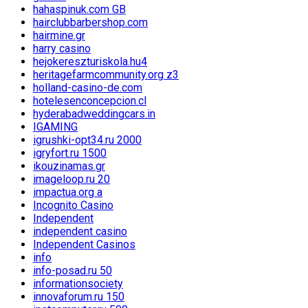
hahaspinuk.com GB
hairclubbarbershop.com
hairmine.gr
harry casino
hejokereszturiskola.hu4
heritagefarmcommunity.org z3
holland-casino-de.com
hotelesenconcepcion.cl
hyderabadweddingcars.in
IGAMING
igrushki-opt34.ru 2000
igryfort.ru 1500
ikouzinamas.gr
imageloop.ru 20
impactua.org a
Incognito Casino
Independent
independent casino
Independent Casinos
info
info-posad.ru 50
informationsociety
innovaforum.ru 150