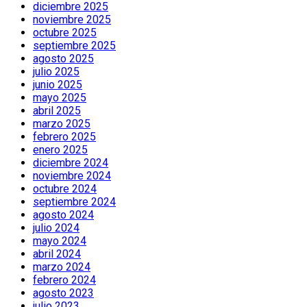
diciembre 2025
noviembre 2025
octubre 2025
septiembre 2025
agosto 2025
julio 2025
junio 2025
mayo 2025
abril 2025
marzo 2025
febrero 2025
enero 2025
diciembre 2024
noviembre 2024
octubre 2024
septiembre 2024
agosto 2024
julio 2024
mayo 2024
abril 2024
marzo 2024
febrero 2024
agosto 2023
julio 2023