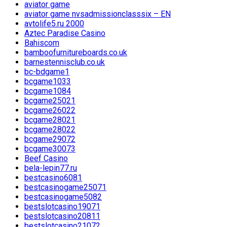
aviator game
aviator game nvsadmissionclasssix – EN
avtolife5.ru 2000
Aztec Paradise Casino
Bahiscom
bamboofurnitureboards.co.uk
barnestennisclub.co.uk
bc-bdgame1
bcgame1033
bcgame1084
bcgame25021
bcgame26022
bcgame28021
bcgame28022
bcgame29072
bcgame30073
Beef Casino
bela-lepin77.ru
bestcasino6081
bestcasinogame25071
bestcasinogame5082
bestslotcasino19071
bestslotcasino20811
bestslotcasino21072