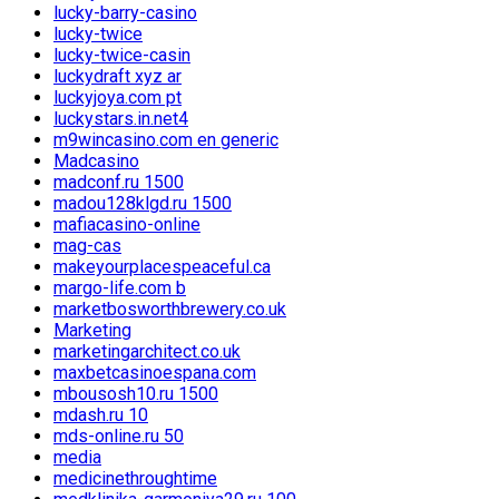
lucky-barry-casino
lucky-twice
lucky-twice-casin
luckydraft xyz ar
luckyjoya.com pt
luckystars.in.net4
m9wincasino.com en generic
Madcasino
madconf.ru 1500
madou128klgd.ru 1500
mafiacasino-online
mag-cas
makeyourplacespeaceful.ca
margo-life.com b
marketbosworthbrewery.co.uk
Marketing
marketingarchitect.co.uk
maxbetcasinoespana.com
mbousosh10.ru 1500
mdash.ru 10
mds-online.ru 50
media
medicinethroughtime