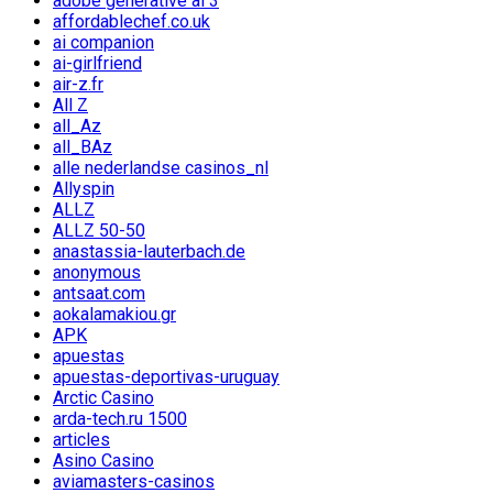
adobe generative ai 3
affordablechef.co.uk
ai companion
ai-girlfriend
air-z.fr
All Z
all_Az
all_BAz
alle nederlandse casinos_nl
Allyspin
ALLZ
ALLZ 50-50
anastassia-lauterbach.de
anonymous
antsaat.com
aokalamakiou.gr
APK
apuestas
apuestas-deportivas-uruguay
Arctic Casino
arda-tech.ru 1500
articles
Asino Casino
aviamasters-casinos