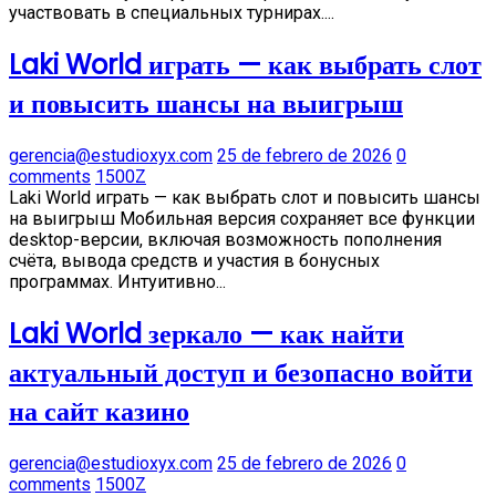
участвовать в специальных турнирах....
Laki World играть — как выбрать слот
и повысить шансы на выигрыш
gerencia@estudioxyx.com
25 de febrero de 2026
0
comments
1500Z
Laki World играть — как выбрать слот и повысить шансы
на выигрыш Мобильная версия сохраняет все функции
desktop-версии, включая возможность пополнения
счёта, вывода средств и участия в бонусных
программах. Интуитивно...
Laki World зеркало — как найти
актуальный доступ и безопасно войти
на сайт казино
gerencia@estudioxyx.com
25 de febrero de 2026
0
comments
1500Z