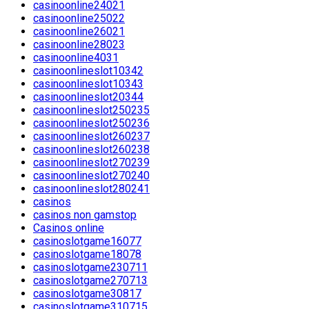
casinoonline24021
casinoonline25022
casinoonline26021
casinoonline28023
casinoonline4031
casinoonlineslot10342
casinoonlineslot10343
casinoonlineslot20344
casinoonlineslot250235
casinoonlineslot250236
casinoonlineslot260237
casinoonlineslot260238
casinoonlineslot270239
casinoonlineslot270240
casinoonlineslot280241
casinos
casinos non gamstop
Casinos online
casinoslotgame16077
casinoslotgame18078
casinoslotgame230711
casinoslotgame270713
casinoslotgame30817
casinoslotgame310715