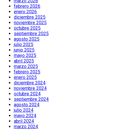
marzo 2026
febrero 2026
enero 2026
diciembre 2025
noviembre 2025
octubre 2025
septiembre 2025
agosto 2025
julio 2025
junio 2025
mayo 2025
abril 2025
marzo 2025
febrero 2025
enero 2025
diciembre 2024
noviembre 2024
octubre 2024
septiembre 2024
agosto 2024
julio 2024
mayo 2024
abril 2024
marzo 2024