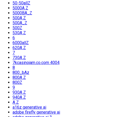
50-50allZ
5000A Z
5000BA_Z
500A Z
500A_Z
500Z
530A Z
6
6000allZ
620A Z
7
730A Z
7kcasinojam.co.com 4004
8
800_bAz
800A Z
800Z
9
930A Z
940A Z
A Z
a16z generative ai
adobe firefly generative ai