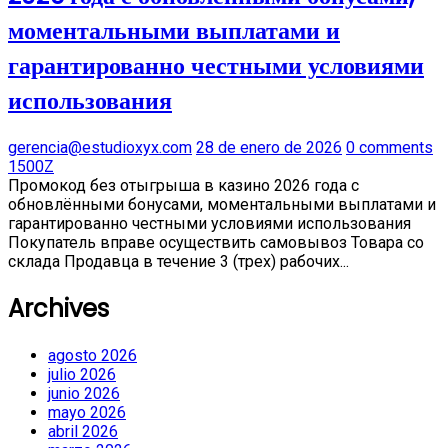
моментальными выплатами и
гарантированно честными условиями
использования
gerencia@estudioxyx.com
28 de enero de 2026
0 comments
1500Z
Промокод без отыгрыша в казино 2026 года с
обновлёнными бонусами, моментальными выплатами и
гарантированно честными условиями использования
Покупатель вправе осуществить самовывоз Товара со
склада Продавца в течение 3 (трех) рабочих...
Archives
agosto 2026
julio 2026
junio 2026
mayo 2026
abril 2026