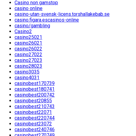
Casino non gamstop
casino online
casino-utan-svensk-licens.torshallakebab.se
casino.figara.escasinos-online
casino/gambling
Casino2
casino25021
casino26021
casino26022
casino27022
casino27023
casino28023
casino3035
casino4031
casinobest170739
casinobest180741
casinobest200742
casinobest20855
casinobest210743
casinobest22071
casinobest220744
casinobest23072
casinobest240746
casinobest270749