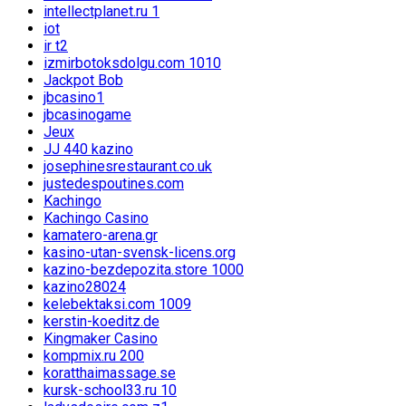
intellectplanet.ru 1
iot
ir t2
izmirbotoksdolgu.com 1010
Jackpot Bob
jbcasino1
jbcasinogame
Jeux
JJ 440 kazino
josephinesrestaurant.co.uk
justedespoutines.com
Kachingo
Kachingo Casino
kamatero-arena.gr
kasino-utan-svensk-licens.org
kazino-bezdepozita.store 1000
kazino28024
kelebektaksi.com 1009
kerstin-koeditz.de
Kingmaker Casino
kompmix.ru 200
koratthaimassage.se
kursk-school33.ru 10