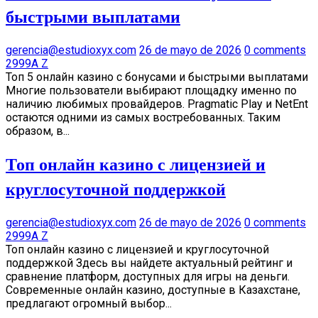
быстрыми выплатами
gerencia@estudioxyx.com
26 de mayo de 2026
0 comments
2999A Z
Топ 5 онлайн казино с бонусами и быстрыми выплатами
Многие пользователи выбирают площадку именно по
наличию любимых провайдеров. Pragmatic Play и NetEnt
остаются одними из самых востребованных. Таким
образом, в...
Топ онлайн казино с лицензией и
круглосуточной поддержкой
gerencia@estudioxyx.com
26 de mayo de 2026
0 comments
2999A Z
Топ онлайн казино с лицензией и круглосуточной
поддержкой Здесь вы найдете актуальный рейтинг и
сравнение платформ, доступных для игры на деньги.
Современные онлайн казино, доступные в Казахстане,
предлагают огромный выбор...