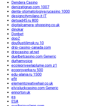
Dendera Casino
denizatigrup.com 1007
denta-stomatologiya.rucasino 1000
designcitymilano.it IT
detsad45.ru 800
digitalcamera-shopping.co.uk
dinokar
Donbet
dopZ
dou9ustilimsk.ru 10
drip-casino-canada.com
dripcasino-at.net
duelbetcasino.com Generic
durhamvoice
ecolepriveelaplume.com z1
ecoproverka.ru 500
edu-alania.ru 1500
efit
elementcreativehair.co.uk
elvisluckcasino.com Generic
ennorton.uk
es
ESA
evelknievelapp.com