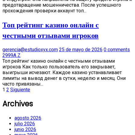
предотвращение мошенничества. После успешного
прохождения проверки аккаунт топ...
Топ рейтинг казино онлайн с
честными отзывами игроков
gerencia@estudioxyx.com
25 de mayo de 2026
0 comments
2999A Z
Топ рейтинг казино онлайн с честными отзывами
игроков Как только пользователь его закрывает,
выигрыши исчезают. Каждое казино устанавливает
лимиты на вывод денег в сутки, неделю и месяц. Они
часто привязаны...
Paginación
1
2
Siguiente
de
Archives
entradas
agosto 2026
julio 2026
junio 2026