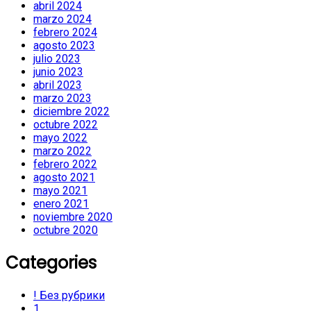
abril 2024
marzo 2024
febrero 2024
agosto 2023
julio 2023
junio 2023
abril 2023
marzo 2023
diciembre 2022
octubre 2022
mayo 2022
marzo 2022
febrero 2022
agosto 2021
mayo 2021
enero 2021
noviembre 2020
octubre 2020
Categories
! Без рубрики
1