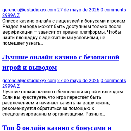
gerencia@estudioxyx.com
27 de mayo de 2026
0 comments
2999A Z
Список казино онлайн с лицензией и бонусами игрокам
Раздел вывода может быть доступным только после
верификации — зависит от правил платформы. Чтобы
найти площадку с адекватными условиями, не
помешает узнать...
Лучшие онлайн казино с безопасной
игрой и выводом
gerencia@estudioxyx.com
27 de mayo de 2026
0 comments
2999A Z
Лучшие онлайн казино с безопасной игрой и выводом
Если вы чувствуете, что игра перестаёт быть
развлечением и начинает влиять на вашу жизнь,
рекомендуется обратиться за помощью к
специализированным организациям. Разные...
Топ 5 онлайн казино с бонусами и