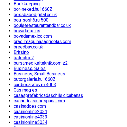
Bookkeeping
bor-neked.hu1660Z
bossbabedigital.co.uk
bou-sosh6.ru 500
boujeerestaurantandbar.co.uk
bovada-us.us
bovadamexico.com
brasilmaquinasagricolas.com
breedbay.co.uk
Britsino
bstech.in2
bursamedikalteknik.com z2
Business, Sales
Business, Small Business
butorgaleria.hu1660Z
cardiosaratov.ru 4003
Cas mag es
casasprefabricadaschile.clcabanas
cashedcasinoespana.com
casinadoes.com
casinionline2031
casinionline4033
casinionline5034