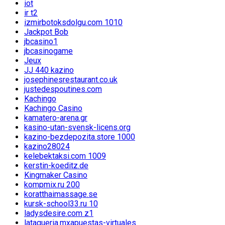
iot
ir t2
izmirbotoksdolgu.com 1010
Jackpot Bob
jbcasino1
jbcasinogame
Jeux
JJ 440 kazino
josephinesrestaurant.co.uk
justedespoutines.com
Kachingo
Kachingo Casino
kamatero-arena.gr
kasino-utan-svensk-licens.org
kazino-bezdepozita.store 1000
kazino28024
kelebektaksi.com 1009
kerstin-koeditz.de
Kingmaker Casino
kompmix.ru 200
koratthaimassage.se
kursk-school33.ru 10
ladysdesire.com z1
lataqueria.mxapuestas-virtuales