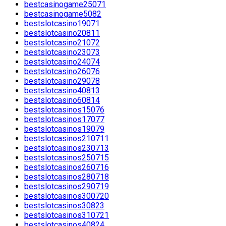
bestcasinogame25071
bestcasinogame5082
bestslotcasino19071
bestslotcasino20811
bestslotcasino21072
bestslotcasino23073
bestslotcasino24074
bestslotcasino26076
bestslotcasino29078
bestslotcasino40813
bestslotcasino60814
bestslotcasinos15076
bestslotcasinos17077
bestslotcasinos19079
bestslotcasinos210711
bestslotcasinos230713
bestslotcasinos250715
bestslotcasinos260716
bestslotcasinos280718
bestslotcasinos290719
bestslotcasinos300720
bestslotcasinos30823
bestslotcasinos310721
bestslotcasinos40824