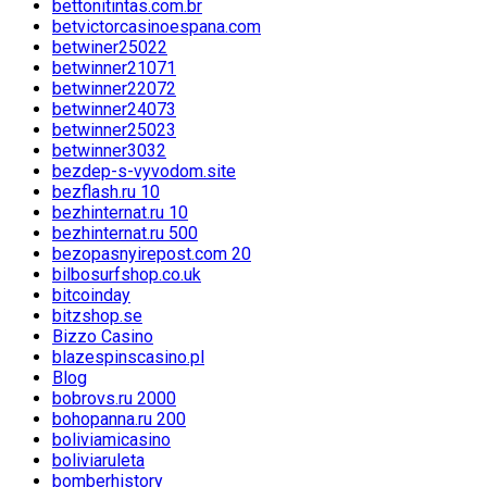
bettonitintas.com.br
betvictorcasinoespana.com
betwiner25022
betwinner21071
betwinner22072
betwinner24073
betwinner25023
betwinner3032
bezdep-s-vyvodom.site
bezflash.ru 10
bezhinternat.ru 10
bezhinternat.ru 500
bezopasnyirepost.com 20
bilbosurfshop.co.uk
bitcoinday
bitzshop.se
Bizzo Casino
blazespinscasino.pl
Blog
bobrovs.ru 2000
bohopanna.ru 200
boliviamicasino
boliviaruleta
bomberhistory