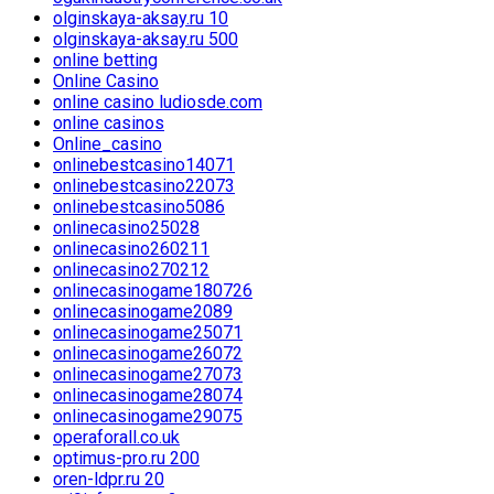
olginskaya-aksay.ru 10
olginskaya-aksay.ru 500
online betting
Online Casino
online casino ludiosde.com
online casinos
Online_casino
onlinebestcasino14071
onlinebestcasino22073
onlinebestcasino5086
onlinecasino25028
onlinecasino260211
onlinecasino270212
onlinecasinogame180726
onlinecasinogame2089
onlinecasinogame25071
onlinecasinogame26072
onlinecasinogame27073
onlinecasinogame28074
onlinecasinogame29075
operaforall.co.uk
optimus-pro.ru 200
oren-ldpr.ru 20