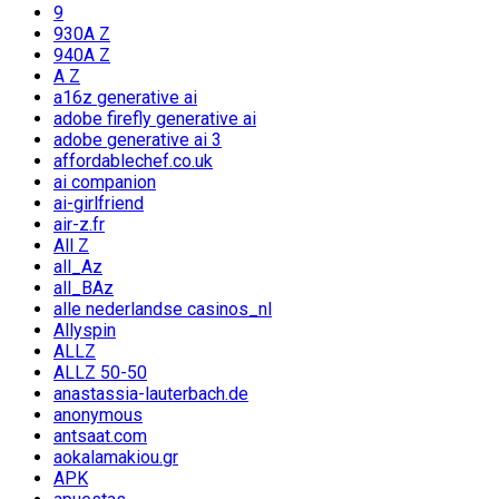
9
930A Z
940A Z
A Z
a16z generative ai
adobe firefly generative ai
adobe generative ai 3
affordablechef.co.uk
ai companion
ai-girlfriend
air-z.fr
All Z
all_Az
all_BAz
alle nederlandse casinos_nl
Allyspin
ALLZ
ALLZ 50-50
anastassia-lauterbach.de
anonymous
antsaat.com
aokalamakiou.gr
APK