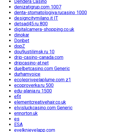
Dendera Casino
denizatigrup.com 1007
denta-stomatologiya.rucasino 1000
designcitymilano.it IT
detsad45.ru 800
digitalcamera-shopping.co.uk
dinokar
Donbet
dopZ
dou9ustilimsk.ru 10
drip-casino-canada.com
dripcasino-at.net
duelbetcasino.com Generic
durhamvoice
ecolepriveelaplume.com z1
ecoproverka.ru 500
edu-alania.ru 1500
efit
elementcreativehair.co.uk
elvisluckcasino.com Generic
ennorton.uk
es
ESA
evelknievelapp.com