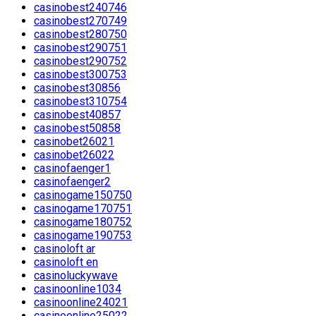
casinobest240746
casinobest270749
casinobest280750
casinobest290751
casinobest290752
casinobest300753
casinobest30856
casinobest310754
casinobest40857
casinobest50858
casinobet26021
casinobet26022
casinofaenger1
casinofaenger2
casinogame150750
casinogame170751
casinogame180752
casinogame190753
casinoloft ar
casinoloft en
casinoluckywave
casinoonline1034
casinoonline24021
casinoonline25022