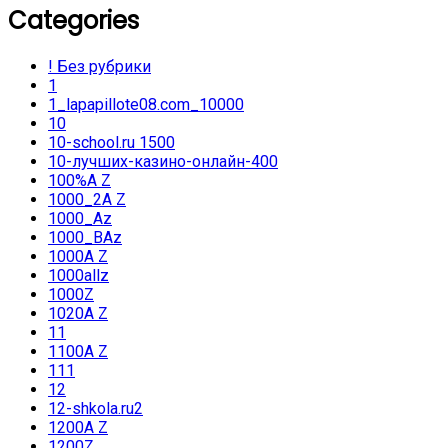
Categories
! Без рубрики
1
1_lapapillote08.com_10000
10
10-school.ru 1500
10-лучших-казино-онлайн-400
100%A Z
1000_2A Z
1000_Az
1000_BAz
1000A Z
1000allz
1000Z
1020A Z
11
1100A Z
111
12
12-shkola.ru2
1200A Z
1200Z