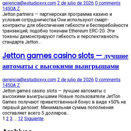
gerencia@estudioxyx.com
2 de julio de 2026
0 comments
1450A Z
Jetton partners — партнерская программа казино и
условия сотрудничества Они используют смарт-
контракты для обеспечения гибкости и бесперебойности
транзакций, подобно токенам Ethereum ERC-20. Эти
токены демонстрируют гибкость и перспективность
стандарта Jetton...
Jetton games casino slots — лучшие
автоматы с высокими выигрышами
gerencia@estudioxyx.com
2 de julio de 2026
0 comments
1450A Z
Jetton games casino slots — лучшие автоматы с
высокими выигрышами Новые пользователи JetTon
Games получают приветственный бонус в виде +50% на
первый депозит. Минимальная сумма пополнения
составляет всего 5 долларов...
Paginación
1
2
3
…
12
Siguiente
de