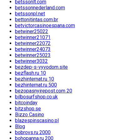
betssonlt.com
betssonnederland.com
betssonpl.net
bettonitintas.com.br
betvictorcasinoespana.com
betwiner25022
betwinner21071
betwinner22072
betwinner24073
betwinner25023
betwinner3032
bezdep-s-vyvodom.site
bezflash.ru 10
bezhinternat.ru 10
bezhinternat.ru 500
bezopasnyirepost.com 20
bilbosurfshop.co.uk
bitcoinday
bitzshop.se
Bizzo Casino
blazespinscasino.pl
Blog
bobrovs.ru 2000
bohopanna.ru 200