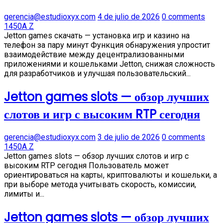
gerencia@estudioxyx.com
4 de julio de 2026
0 comments
1450A Z
Jetton games скачать — установка игр и казино на
телефон за пару минут Функция обнаружения упростит
взаимодействие между децентрализованными
приложениями и кошельками Jetton, снижая сложность
для разработчиков и улучшая пользовательский...
Jetton games slots — обзор лучших
слотов и игр с высоким RTP сегодня
gerencia@estudioxyx.com
3 de julio de 2026
0 comments
1450A Z
Jetton games slots — обзор лучших слотов и игр с
высоким RTP сегодня Пользователь может
ориентироваться на карты, криптовалюты и кошельки, а
при выборе метода учитывать скорость, комиссии,
лимиты и...
Jetton games slots — обзор лучших