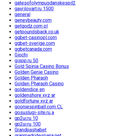
gatesofolympusdanskespil2
gavrilovart.ru 1500
general
genevbeauty.com
getgodz.com pl
getpoundsback.co.uk
ggbet-casinopl.com
ggbet-sverige.com
ggbetcanada.com
Giochi
gispp.ru 50
Gold Spinia Casino Bonus
Golden Genie Casino
Golden Pharaoh
Golden Pharaoh Casino
goldendice en
goldenshore xyz ar
goldfortune xyz ar
gooniespinball.com CL
gosuslugi-site.ru a
gp2ui.ru 10
gp2ui.ru 100
Grandpashabet
granmadridespana.net