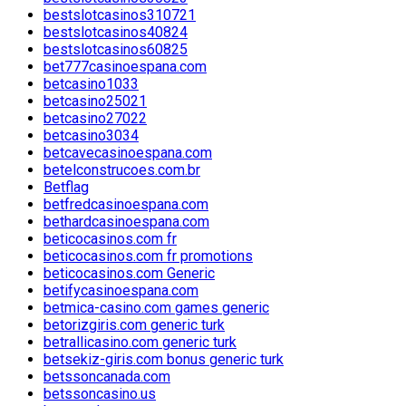
bestslotcasinos310721
bestslotcasinos40824
bestslotcasinos60825
bet777casinoespana.com
betcasino1033
betcasino25021
betcasino27022
betcasino3034
betcavecasinoespana.com
betelconstrucoes.com.br
Betflag
betfredcasinoespana.com
bethardcasinoespana.com
beticocasinos.com fr
beticocasinos.com fr promotions
beticocasinos.com Generic
betifycasinoespana.com
betmica-casino.com games generic
betorizgiris.com generic turk
betrallicasino.com generic turk
betsekiz-giris.com bonus generic turk
betssoncanada.com
betssoncasino.us