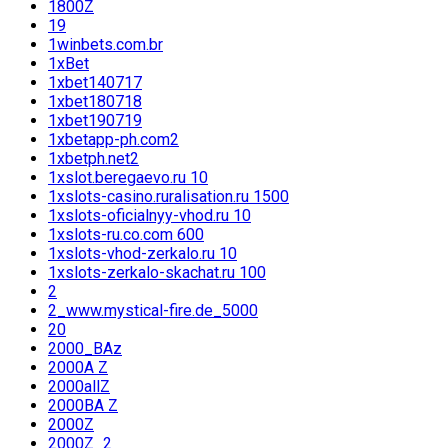
1800Z
19
1winbets.com.br
1xBet
1xbet140717
1xbet180718
1xbet190719
1xbetapp-ph.com2
1xbetph.net2
1xslot.beregaevo.ru 10
1xslots-casino.ruralisation.ru 1500
1xslots-oficialnyy-vhod.ru 10
1xslots-ru.co.com 600
1xslots-vhod-zerkalo.ru 10
1xslots-zerkalo-skachat.ru 100
2
2_www.mystical-fire.de_5000
20
2000_BAz
2000A Z
2000allZ
2000BA Z
2000Z
2000Z_2