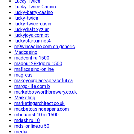
Lucky Twice
Lucky Twice Casino
lucky-barry-casino
lucky-twice
lucky-twice-casin
luckydraft xyz ar
luckyjoya.com pt
luckystars.in.net4
m9wincasino.com en generic
Madcasino
madconf.ru 1500
madou128klgd.ru 1500
mafiacasino-online
mag-cas
makeyourplacespeaceful.ca
margo-life.com b
marketbosworthbrewery.co.uk
Marketing
marketingarchitect.co.uk
maxbetcasinoespana.com
mbousosh10.ru 1500
mdash.ru 10
mds-online.ru 50
media