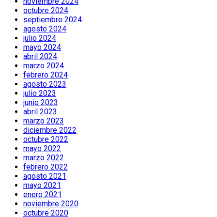
noviembre 2024
octubre 2024
septiembre 2024
agosto 2024
julio 2024
mayo 2024
abril 2024
marzo 2024
febrero 2024
agosto 2023
julio 2023
junio 2023
abril 2023
marzo 2023
diciembre 2022
octubre 2022
mayo 2022
marzo 2022
febrero 2022
agosto 2021
mayo 2021
enero 2021
noviembre 2020
octubre 2020