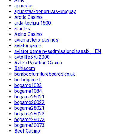
APK
apuestas
apuestas-deportivas-uruguay
Arctic Casino
arda-tech.ru 1500
articles
Asino Casino
aviamasters-casinos
aviator game
aviator game nvsadmissionclasssix – EN
avtolife5.ru 2000
Aztec Paradise Casino
Bahiscom
bamboofurnitureboards.co.uk
bc-bdgame1
bcgame1033
bcgame1084
bcgame25021
bcgame26022
bcgame28021
bcgame28022
bcgame29072
bcgame30073
Beef Casino