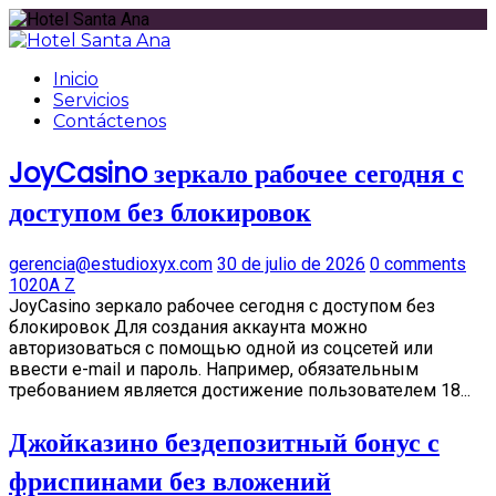
Inicio
Servicios
Contáctenos
JoyCasino зеркало рабочее сегодня с
доступом без блокировок
gerencia@estudioxyx.com
30 de julio de 2026
0 comments
1020A Z
JoyCasino зеркало рабочее сегодня с доступом без
блокировок Для создания аккаунта можно
авторизоваться с помощью одной из соцсетей или
ввести e-mail и пароль. Например, обязательным
требованием является достижение пользователем 18...
Джойказино бездепозитный бонус с
фриспинами без вложений