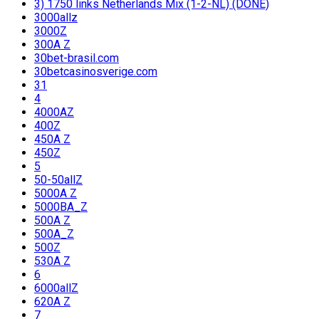
3) 1750 links Netherlands Mix (1-2-NL) (DONE)
3000allz
3000Z
300A Z
30bet-brasil.com
30betcasinosverige.com
31
4
4000AZ
400Z
450A Z
450Z
5
50-50allZ
5000A Z
5000BA_Z
500A Z
500A_Z
500Z
530A Z
6
6000allZ
620A Z
7