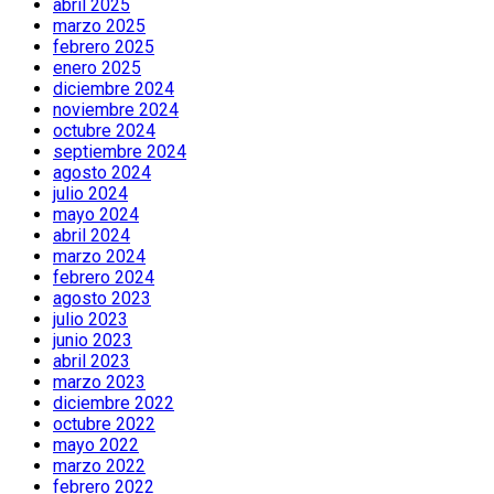
abril 2025
marzo 2025
febrero 2025
enero 2025
diciembre 2024
noviembre 2024
octubre 2024
septiembre 2024
agosto 2024
julio 2024
mayo 2024
abril 2024
marzo 2024
febrero 2024
agosto 2023
julio 2023
junio 2023
abril 2023
marzo 2023
diciembre 2022
octubre 2022
mayo 2022
marzo 2022
febrero 2022