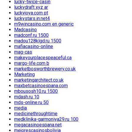
lucky-twice-casin
luckydraft xyz ar
luckyjoya.com pt
luckystars.in.net4
m9wincasino.com en generic
Madcasino
madconf.ru 1500
madou128klgd.ru 1500
mafiacasino-online
mag-cas
makeyourplacespeaceful.ca
margo-life.com b
marketbosworthbrewery.co.uk
Marketing
marketingarchitect.co.uk
maxbetcasinoespana.com
mbousosh10.ru 1500
mdash.ru 10
mds-online.ru 50
media
medicinethroughtime
medklinika-garmoniya29.ru 100
megacasinoespana.net
mejorescasinosbolivia