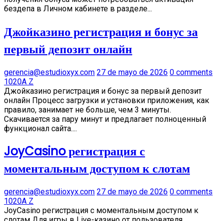
бездепа в Личном кабинете в разделе...
Джойказино регистрация и бонус за
первый депозит онлайн
gerencia@estudioxyx.com
27 de mayo de 2026
0 comments
1020A Z
Джойказино регистрация и бонус за первый депозит
онлайн Процесс загрузки и установки приложения, как
правило, занимает не больше, чем 3 минуты.
Скачивается за пару минут и предлагает полноценный
функционал сайта....
JoyCasino регистрация с
моментальным доступом к слотам
gerencia@estudioxyx.com
27 de mayo de 2026
0 comments
1020A Z
JoyCasino регистрация с моментальным доступом к
слотам Для игры в Live-казино от пользователя