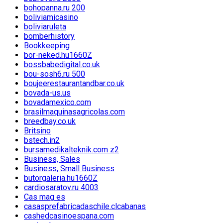
bohopanna.ru 200
boliviamicasino
boliviaruleta
bomberhistory
Bookkeeping
bor-neked.hu1660Z
bossbabedigital.co.uk
bou-sosh6.ru 500
boujeerestaurantandbar.co.uk
bovada-us.us
bovadamexico.com
brasilmaquinasagricolas.com
breedbay.co.uk
Britsino
bstech.in2
bursamedikalteknik.com z2
Business, Sales
Business, Small Business
butorgaleria.hu1660Z
cardiosaratov.ru 4003
Cas mag es
casasprefabricadaschile.clcabanas
cashedcasinoespana.com