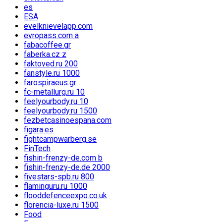
es
ESA
evelknievelapp.com
evropass.com a
fabacoffee.gr
faberka.cz z
faktoved.ru 200
fanstyle.ru 1000
farospiraeus.gr
fc-metallurg.ru 10
feelyourbody.ru 10
feelyourbody.ru 1500
fezbetcasinoespana.com
figara.es
fightcampwarberg.se
FinTech
fishin-frenzy-de.com b
fishin-frenzy-de.de 2000
fivestars-spb.ru 800
flaminguru.ru 1000
flooddefenceexpo.co.uk
florencia-luxe.ru 1500
Food