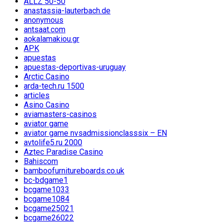
ALLZ 50-50
anastassia-lauterbach.de
anonymous
antsaat.com
aokalamakiou.gr
APK
apuestas
apuestas-deportivas-uruguay
Arctic Casino
arda-tech.ru 1500
articles
Asino Casino
aviamasters-casinos
aviator game
aviator game nvsadmissionclasssix – EN
avtolife5.ru 2000
Aztec Paradise Casino
Bahiscom
bamboofurnitureboards.co.uk
bc-bdgame1
bcgame1033
bcgame1084
bcgame25021
bcgame26022