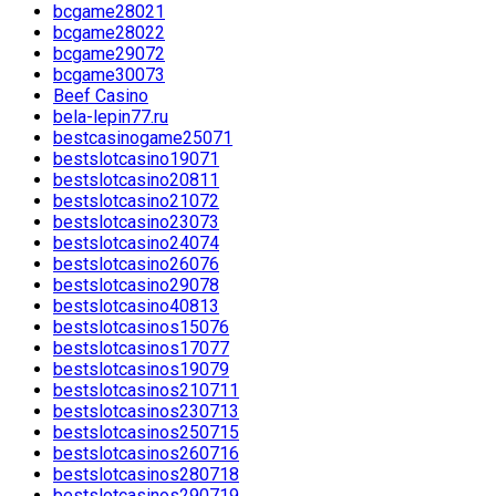
bcgame28021
bcgame28022
bcgame29072
bcgame30073
Beef Casino
bela-lepin77.ru
bestcasinogame25071
bestslotcasino19071
bestslotcasino20811
bestslotcasino21072
bestslotcasino23073
bestslotcasino24074
bestslotcasino26076
bestslotcasino29078
bestslotcasino40813
bestslotcasinos15076
bestslotcasinos17077
bestslotcasinos19079
bestslotcasinos210711
bestslotcasinos230713
bestslotcasinos250715
bestslotcasinos260716
bestslotcasinos280718
bestslotcasinos290719