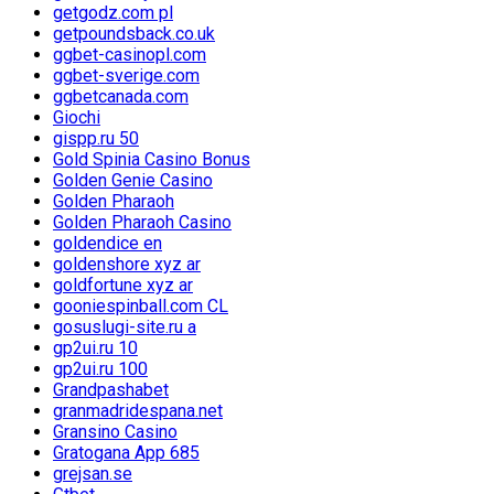
getgodz.com pl
getpoundsback.co.uk
ggbet-casinopl.com
ggbet-sverige.com
ggbetcanada.com
Giochi
gispp.ru 50
Gold Spinia Casino Bonus
Golden Genie Casino
Golden Pharaoh
Golden Pharaoh Casino
goldendice en
goldenshore xyz ar
goldfortune xyz ar
gooniespinball.com CL
gosuslugi-site.ru a
gp2ui.ru 10
gp2ui.ru 100
Grandpashabet
granmadridespana.net
Gransino Casino
Gratogana App 685
grejsan.se