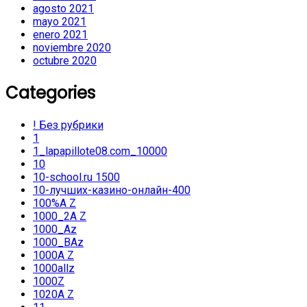
agosto 2021
mayo 2021
enero 2021
noviembre 2020
octubre 2020
Categories
! Без рубрики
1
1_lapapillote08.com_10000
10
10-school.ru 1500
10-лучших-казино-онлайн-400
100%A Z
1000_2A Z
1000_Az
1000_BAz
1000A Z
1000allz
1000Z
1020A Z