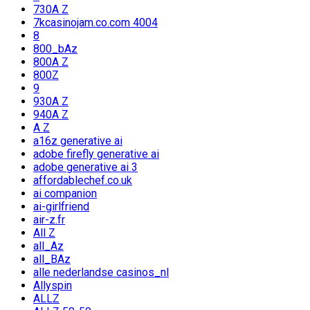
730A Z
7kcasinojam.co.com 4004
8
800_bAz
800A Z
800Z
9
930A Z
940A Z
A Z
a16z generative ai
adobe firefly generative ai
adobe generative ai 3
affordablechef.co.uk
ai companion
ai-girlfriend
air-z.fr
All Z
all_Az
all_BAz
alle nederlandse casinos_nl
Allyspin
ALLZ