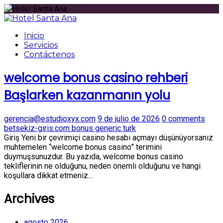
Inicio
Servicios
Contáctenos
welcome bonus casino rehberi
Başlarken kazanmanın yolu
gerencia@estudioxyx.com
9 de julio de 2026
0 comments
betsekiz-giris.com bonus generic turk
Giriş Yeni bir çevrimiçi casino hesabı açmayı düşünüyorsanız
muhtemelen “welcome bonus casino” terimini
duymuşsunuzdur. Bu yazıda, welcome bonus casino
tekliflerinin ne olduğunu, neden önemli olduğunu ve hangi
koşullara dikkat etmeniz...
Archives
agosto 2026