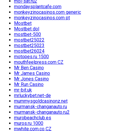
moi-sat.ru2
mondaysplantcafe.com
monkeyzinocasinos.com generic
monkeyzinocasinos.com pt
Mostbet
Mostbet dol
mostbet-500
mostbet25022
mostbet25023
mostbet26024
motopes.ru 1500
mouthfeelpress.com CZ
Mr Ben Casino
Mr James Casino
Mr Jones Casino
Mr Run Casino
mr-bit.uk
mrluckybet.net-de
mummysgoldcasinonz.net
murmansk-changanauto.ru
murmansk-changanauto.ru2
murobeachclub.es
muros.ru 1000
mwhite.com.co CZ