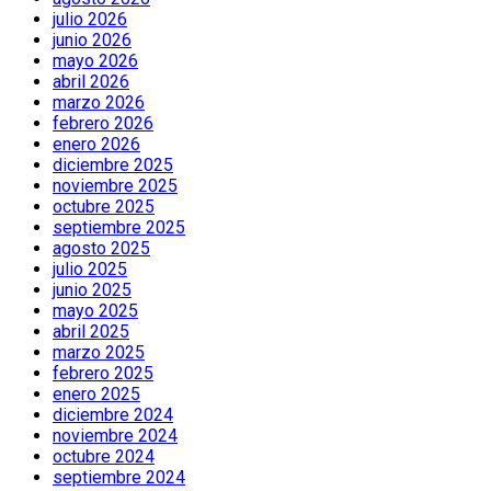
julio 2026
junio 2026
mayo 2026
abril 2026
marzo 2026
febrero 2026
enero 2026
diciembre 2025
noviembre 2025
octubre 2025
septiembre 2025
agosto 2025
julio 2025
junio 2025
mayo 2025
abril 2025
marzo 2025
febrero 2025
enero 2025
diciembre 2024
noviembre 2024
octubre 2024
septiembre 2024