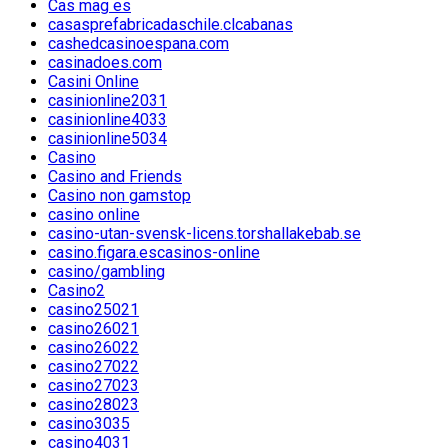
Cas mag es
casasprefabricadaschile.clcabanas
cashedcasinoespana.com
casinadoes.com
Casini Online
casinionline2031
casinionline4033
casinionline5034
Casino
Casino and Friends
Casino non gamstop
casino online
casino-utan-svensk-licens.torshallakebab.se
casino.figara.escasinos-online
casino/gambling
Casino2
casino25021
casino26021
casino26022
casino27022
casino27023
casino28023
casino3035
casino4031