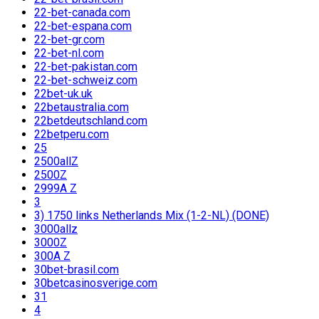
22-bet-canada.com
22-bet-espana.com
22-bet-gr.com
22-bet-nl.com
22-bet-pakistan.com
22-bet-schweiz.com
22bet-uk.uk
22betaustralia.com
22betdeutschland.com
22betperu.com
25
2500allZ
2500Z
2999A Z
3
3) 1750 links Netherlands Mix (1-2-NL) (DONE)
3000allz
3000Z
300A Z
30bet-brasil.com
30betcasinosverige.com
31
4