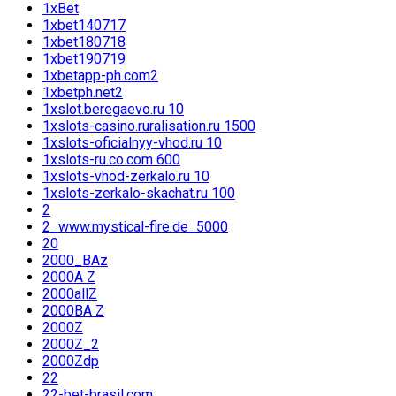
1xBet
1xbet140717
1xbet180718
1xbet190719
1xbetapp-ph.com2
1xbetph.net2
1xslot.beregaevo.ru 10
1xslots-casino.ruralisation.ru 1500
1xslots-oficialnyy-vhod.ru 10
1xslots-ru.co.com 600
1xslots-vhod-zerkalo.ru 10
1xslots-zerkalo-skachat.ru 100
2
2_www.mystical-fire.de_5000
20
2000_BAz
2000A Z
2000allZ
2000BA Z
2000Z
2000Z_2
2000Zdp
22
22-bet-brasil.com