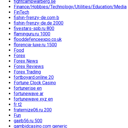
fightcampwarberg.se
Finance/Hobbies/Technology/Utilities/Education/Media
FinTech
fishin-frenzy-de.com b
fishin-frenzy-de.de 2000
fivestars-spb.ru 800
flaminguru.ru 1000
flooddefenceexpo.co.uk
florencia-luxe.ru 1500
Food
Forex
Forex News
Forex Reviews
Forex Trading
fortboyard.online 20
Fortune Clock Casino
fortunerise en
fortunewave ar
fortunewave xyz en
fr t2
fraternize06.ru 200
Fun
gairb56.ru 500
gambidcasino.com generic