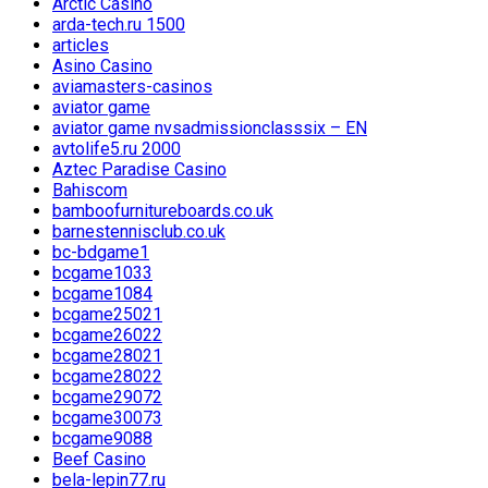
Arctic Casino
arda-tech.ru 1500
articles
Asino Casino
aviamasters-casinos
aviator game
aviator game nvsadmissionclasssix – EN
avtolife5.ru 2000
Aztec Paradise Casino
Bahiscom
bamboofurnitureboards.co.uk
barnestennisclub.co.uk
bc-bdgame1
bcgame1033
bcgame1084
bcgame25021
bcgame26022
bcgame28021
bcgame28022
bcgame29072
bcgame30073
bcgame9088
Beef Casino
bela-lepin77.ru