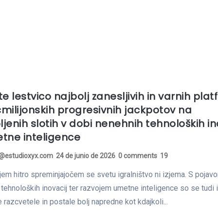
te lestvico najbolj zanesljivih in varnih pla
milijonskih progresivnih jackpotov na
bljenih slotih v dobi nenehnih tehnoloških in
etne inteligence
a@estudioxyx.com
24 de junio de 2026
0 comments
19
em hitro spreminjajočem se svetu igralništvo ni izjema. S pojav
tehnoloških inovacij ter razvojem umetne inteligence so se tudi 
 razcvetele in postale bolj napredne kot kdajkoli...