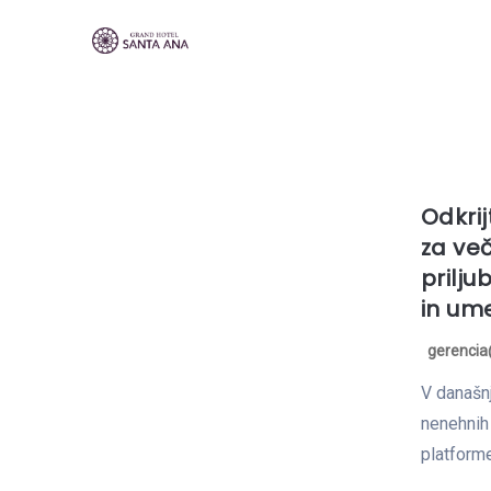
Odkrij
za več
prilju
in um
gerenci
V današnj
nenehnih 
platforme