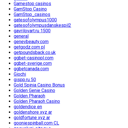
Gamestop casinos
GamStop Casino
GamStop_casinos
gatesofolympus1000
gatesofolympusdanskespil2
gavrilovart.ru 1500
general
genevbeauty.com
getgodz.com pl
getpoundsback.co.uk
ggbet-casinopl.com
ggbet-sverige.com
ggbetcanada.com
Giochi
gispp.ru 50
Gold Spinia Casino Bonus
Golden Genie Casino
Golden Pharaoh
Golden Pharaoh Casino
goldendice en
goldenshore xyz ar
goldfortune xyz ar
gooniespinball.com CL