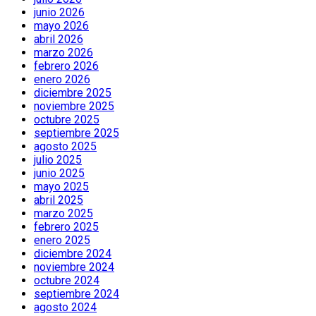
junio 2026
mayo 2026
abril 2026
marzo 2026
febrero 2026
enero 2026
diciembre 2025
noviembre 2025
octubre 2025
septiembre 2025
agosto 2025
julio 2025
junio 2025
mayo 2025
abril 2025
marzo 2025
febrero 2025
enero 2025
diciembre 2024
noviembre 2024
octubre 2024
septiembre 2024
agosto 2024