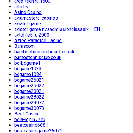
arda-tech.ru 1500
articles
Asino Casino
aviamasters-casinos
aviator game
aviator game nvsadmissionclasssix – EN
avtolife5.ru 2000
Aztec Paradise Casino
Bahiscom
bamboofurnitureboards.co.uk
barnestennisclub.co.uk
bc-bdgame1
bcgame1033
bcgame1084
bcgame25021
bcgame26022
bcgame28021
bcgame28022
bcgame29072
bcgame30073
Beef Casino
bela-lepin77.ru
bestcasino6081
bestcasinogame25071