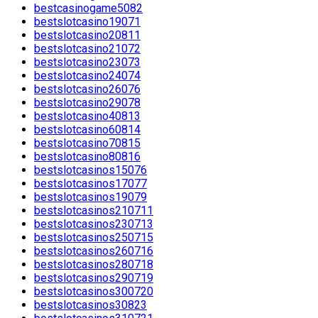
bestcasinogame5082
bestslotcasino19071
bestslotcasino20811
bestslotcasino21072
bestslotcasino23073
bestslotcasino24074
bestslotcasino26076
bestslotcasino29078
bestslotcasino40813
bestslotcasino60814
bestslotcasino70815
bestslotcasino80816
bestslotcasinos15076
bestslotcasinos17077
bestslotcasinos19079
bestslotcasinos210711
bestslotcasinos230713
bestslotcasinos250715
bestslotcasinos260716
bestslotcasinos280718
bestslotcasinos290719
bestslotcasinos300720
bestslotcasinos30823