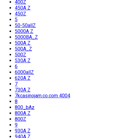
400Z
450A Z
450Z
5
50-50allZ
5000A Z
5000BA_Z
500A Z
500A_Z
500Z
530A Z
6
6000allZ
620A Z
7
730A Z
7kcasinojam.co.com 4004
8
800_bAz
800A Z
800Z
9
930A Z
940A Z