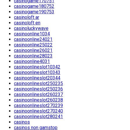
casinogame170751
casinogame180752
casinogame190753
casinoloft ar
casinoloft en
casinoluckywave
casinoonline1034
casinoonline24021
casinoonline25022
casinoonline26021
casinoonline28023
casinoonline4031
casinoonlineslot10342
casinoonlineslot10343
casinoonlineslot20344
casinoonlineslot250235
casinoonlineslot250236
casinoonlineslot260237
casinoonlineslot260238
casinoonlineslot270239
casinoonlineslot270240
casinoonlineslot280241
casinos
casinos non gamstop