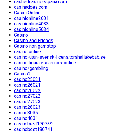
cashedcasinoespana.com
casinadoes.com
Casini Online
casinionline2031
casinionline4033
casinionline5034
Casino
Casino and Friends
Casino non gamstop
casino online
casino-utan-svensk-licens.torshallakebab.se
casino.figara.escasinos-online
casino/gambling
Casino2
casino25021
casino26021
casino26022
casino27022
casino27023
casino28023
casino3035
casino4031
casinobest170739
casinobest180741