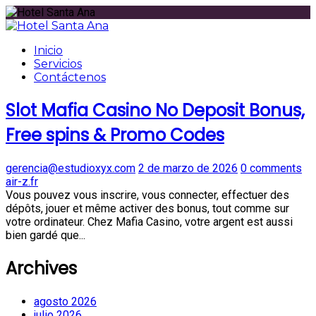
Inicio
Servicios
Contáctenos
Slot Mafia Casino No Deposit Bonus,
Free spins & Promo Codes
gerencia@estudioxyx.com
2 de marzo de 2026
0 comments
air-z.fr
Vous pouvez vous inscrire, vous connecter, effectuer des
dépôts, jouer et même activer des bonus, tout comme sur
votre ordinateur. Chez Mafia Casino, votre argent est aussi
bien gardé que...
Archives
agosto 2026
julio 2026