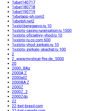
1xbet140717
1xbet180718
1xbet190719
1xbetapp-ph.com2
1xbetph.net2
1xslot.beregaevo.ru 10
1xslots-casino.ruralisation.ru 1500
1xslots-oficialnyy-vhod.ru 10
1xslots-ru.co.com 600
1xslots-vhod-zerkalo.ru 10
1xslots-zerkalo-skachat.ru 100
2
2_www.mystical-fire.de_5000
20
2000_BAz
2000A Z
2000allZ
2000BA Z
2000Z
2000Z_2
2000Zdp
22
22-bet-brasil.com
22-bet-canada.com