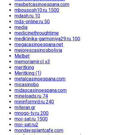
maxbetcasinoespana.com
mbousosh10.ru 1500
mdash.ru 10
mds-online.ru 50
media
medicinethroughtime
medklinika-garmoniya29.ru 100
megacasinoespana.net
mejorescasinosbolivia
Melbet
memoriamir.cl x3
meritking
Meritking (1)
metalcasinoespana.com
micasinobo
midascasinoespana.com
mineloads.ru 74
mininformrd.ru 240
miteran.gr
mnogo-tv.ru 200
moi-sat.ru 1500
moi-sat.ru2
mondaysplantcafe.com