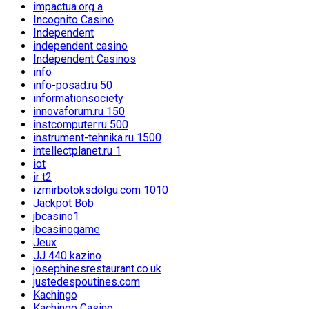
impactua.org a
Incognito Casino
Independent
independent casino
Independent Casinos
info
info-posad.ru 50
informationsociety
innovaforum.ru 150
instcomputer.ru 500
instrument-tehnika.ru 1500
intellectplanet.ru 1
iot
ir t2
izmirbotoksdolgu.com 1010
Jackpot Bob
jbcasino1
jbcasinogame
Jeux
JJ 440 kazino
josephinesrestaurant.co.uk
justedespoutines.com
Kachingo
Kachingo Casino