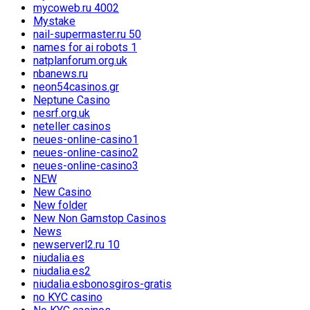
mycoweb.ru 4002
Mystake
nail-supermaster.ru 50
names for ai robots 1
natplanforum.org.uk
nbanews.ru
neon54casinos.gr
Neptune Casino
nesrf.org.uk
neteller casinos
neues-online-casino1
neues-online-casino2
neues-online-casino3
NEW
New Casino
New folder
New Non Gamstop Casinos
News
newserverl2.ru 10
niudalia.es
niudalia.es2
niudalia.esbonosgiros-gratis
no KYC casino