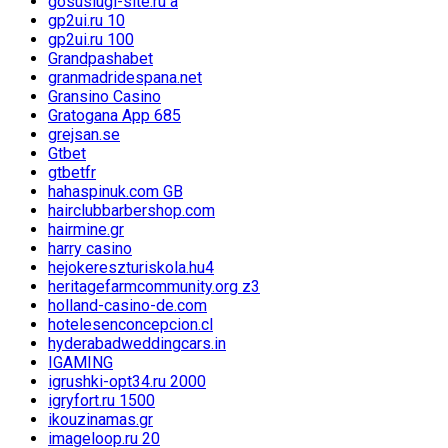
gosuslugi-site.ru a
gp2ui.ru 10
gp2ui.ru 100
Grandpashabet
granmadridespana.net
Gransino Casino
Gratogana App 685
grejsan.se
Gtbet
gtbetfr
hahaspinuk.com GB
hairclubbarbershop.com
hairmine.gr
harry casino
hejokereszturiskola.hu4
heritagefarmcommunity.org z3
holland-casino-de.com
hotelesenconcepcion.cl
hyderabadweddingcars.in
IGAMING
igrushki-opt34.ru 2000
igryfort.ru 1500
ikouzinamas.gr
imageloop.ru 20