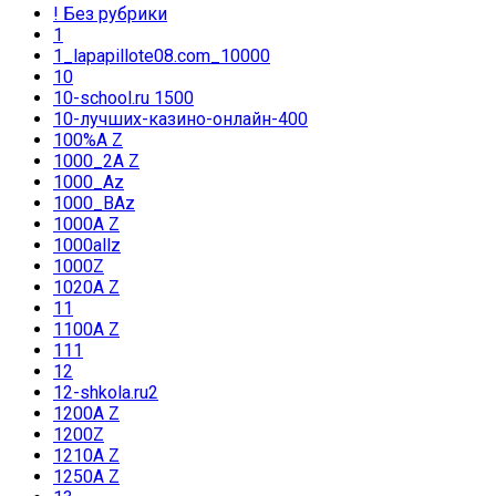
! Без рубрики
1
1_lapapillote08.com_10000
10
10-school.ru 1500
10-лучших-казино-онлайн-400
100%A Z
1000_2A Z
1000_Az
1000_BAz
1000A Z
1000allz
1000Z
1020A Z
11
1100A Z
111
12
12-shkola.ru2
1200A Z
1200Z
1210A Z
1250A Z