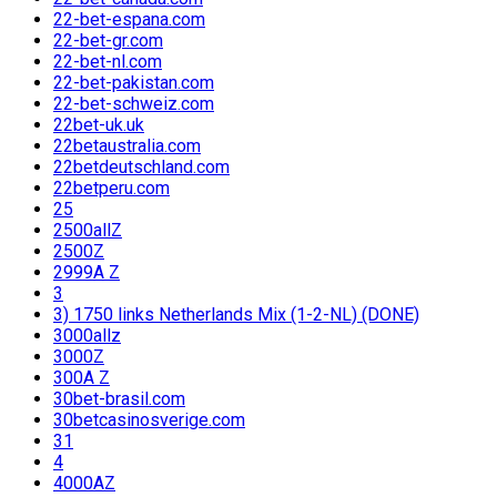
22-bet-espana.com
22-bet-gr.com
22-bet-nl.com
22-bet-pakistan.com
22-bet-schweiz.com
22bet-uk.uk
22betaustralia.com
22betdeutschland.com
22betperu.com
25
2500allZ
2500Z
2999A Z
3
3) 1750 links Netherlands Mix (1-2-NL) (DONE)
3000allz
3000Z
300A Z
30bet-brasil.com
30betcasinosverige.com
31
4
4000AZ