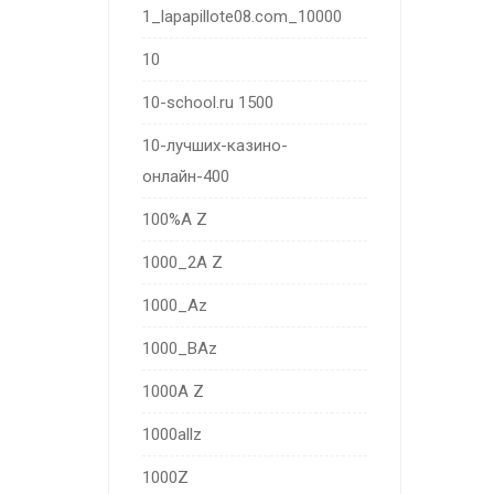
1_lapapillote08.com_10000
10
10-school.ru 1500
10-лучших-казино-
онлайн-400
100%A Z
1000_2A Z
1000_Az
1000_BAz
1000A Z
1000allz
1000Z