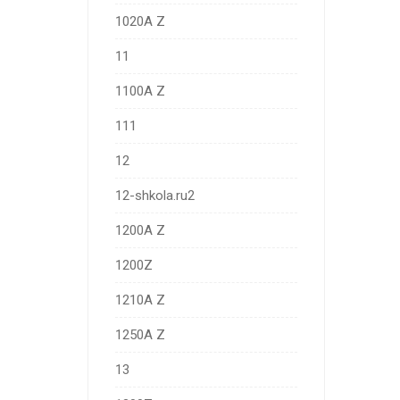
1020A Z
11
1100A Z
111
12
12-shkola.ru2
1200A Z
1200Z
1210A Z
1250A Z
13