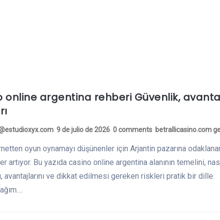
 online argentina rehberi Güvenlik, avantaj
rı
a@estudioxyx.com
9 de julio de 2026
0 comments
betrallicasino.com ge
ernetten oyun oynamayı düşünenler için Arjantin pazarına odaklana
r artıyor. Bu yazıda casino online argentina alanının temelini, nas
ı, avantajlarını ve dikkat edilmesi gereken riskleri pratik bir dille
ağım....