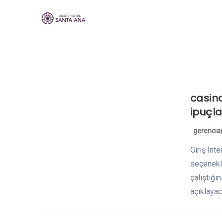
casino
ipuçla
gerenci
Giriş İnt
seçenekle
çalıştığın
açıklayac