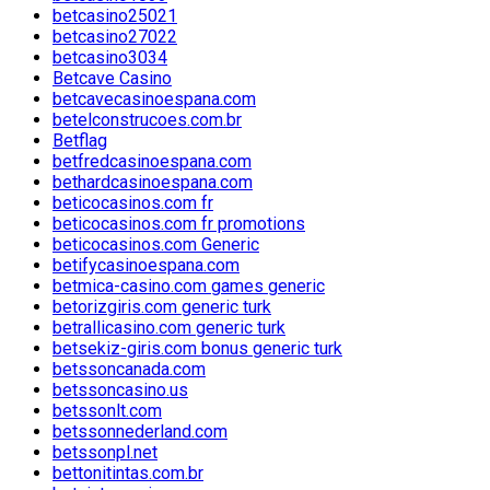
betcasino25021
betcasino27022
betcasino3034
Betcave Casino
betcavecasinoespana.com
betelconstrucoes.com.br
Betflag
betfredcasinoespana.com
bethardcasinoespana.com
beticocasinos.com fr
beticocasinos.com fr promotions
beticocasinos.com Generic
betifycasinoespana.com
betmica-casino.com games generic
betorizgiris.com generic turk
betrallicasino.com generic turk
betsekiz-giris.com bonus generic turk
betssoncanada.com
betssoncasino.us
betssonlt.com
betssonnederland.com
betssonpl.net
bettonitintas.com.br