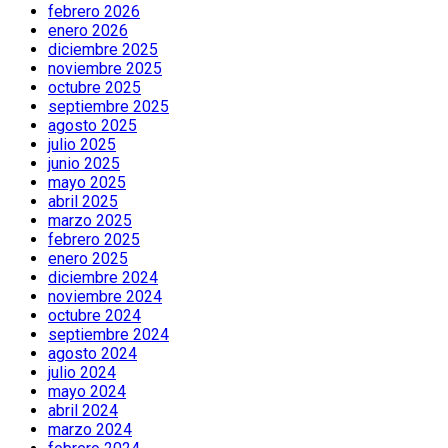
febrero 2026
enero 2026
diciembre 2025
noviembre 2025
octubre 2025
septiembre 2025
agosto 2025
julio 2025
junio 2025
mayo 2025
abril 2025
marzo 2025
febrero 2025
enero 2025
diciembre 2024
noviembre 2024
octubre 2024
septiembre 2024
agosto 2024
julio 2024
mayo 2024
abril 2024
marzo 2024