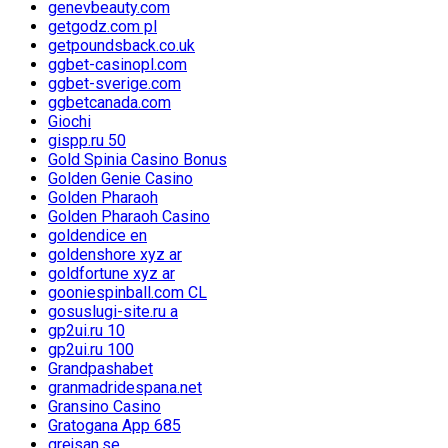
genevbeauty.com
getgodz.com pl
getpoundsback.co.uk
ggbet-casinopl.com
ggbet-sverige.com
ggbetcanada.com
Giochi
gispp.ru 50
Gold Spinia Casino Bonus
Golden Genie Casino
Golden Pharaoh
Golden Pharaoh Casino
goldendice en
goldenshore xyz ar
goldfortune xyz ar
gooniespinball.com CL
gosuslugi-site.ru a
gp2ui.ru 10
gp2ui.ru 100
Grandpashabet
granmadridespana.net
Gransino Casino
Gratogana App 685
grejsan.se