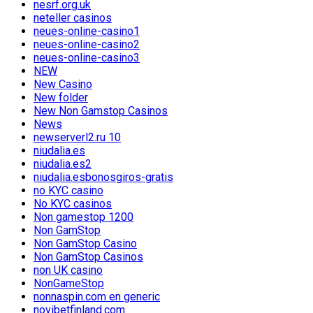
nesrf.org.uk
neteller casinos
neues-online-casino1
neues-online-casino2
neues-online-casino3
NEW
New Casino
New folder
New Non Gamstop Casinos
News
newserverl2.ru 10
niudalia.es
niudalia.es2
niudalia.esbonosgiros-gratis
no KYC casino
No KYC casinos
Non gamestop 1200
Non GamStop
Non GamStop Casino
Non GamStop Casinos
non UK casino
NonGameStop
nonnaspin.com en generic
novibetfinland.com