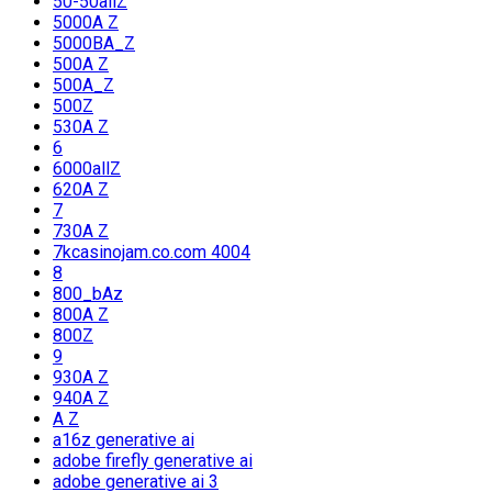
50-50allZ
5000A Z
5000BA_Z
500A Z
500A_Z
500Z
530A Z
6
6000allZ
620A Z
7
730A Z
7kcasinojam.co.com 4004
8
800_bAz
800A Z
800Z
9
930A Z
940A Z
A Z
a16z generative ai
adobe firefly generative ai
adobe generative ai 3