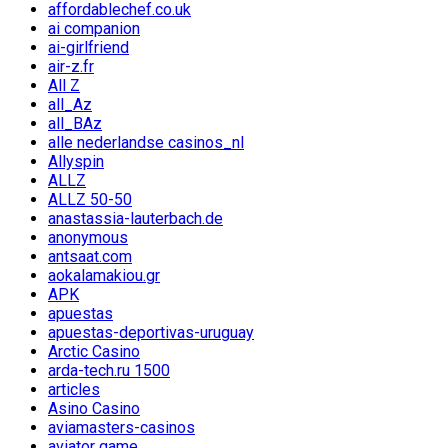
affordablechef.co.uk
ai companion
ai-girlfriend
air-z.fr
All Z
all_Az
all_BAz
alle nederlandse casinos_nl
Allyspin
ALLZ
ALLZ 50-50
anastassia-lauterbach.de
anonymous
antsaat.com
aokalamakiou.gr
APK
apuestas
apuestas-deportivas-uruguay
Arctic Casino
arda-tech.ru 1500
articles
Asino Casino
aviamasters-casinos
aviator game