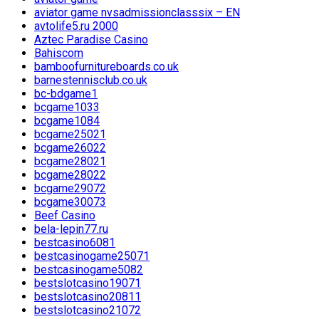
aviator game nvsadmissionclasssix – EN
avtolife5.ru 2000
Aztec Paradise Casino
Bahiscom
bamboofurnitureboards.co.uk
barnestennisclub.co.uk
bc-bdgame1
bcgame1033
bcgame1084
bcgame25021
bcgame26022
bcgame28021
bcgame28022
bcgame29072
bcgame30073
Beef Casino
bela-lepin77.ru
bestcasino6081
bestcasinogame25071
bestcasinogame5082
bestslotcasino19071
bestslotcasino20811
bestslotcasino21072