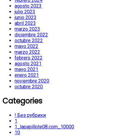
febrero 2024
agosto 2023
julio 2023
junio 2023
abril 2023
marzo 2023
diciembre 2022
octubre 2022
mayo 2022
marzo 2022
febrero 2022
agosto 2021
mayo 2021
enero 2021
noviembre 2020
octubre 2020
Categories
! Без рубрики
1
1_lapapillote08.com_10000
10