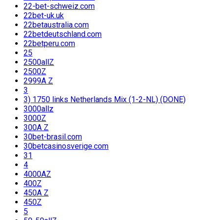
22-bet-schweiz.com
22bet-uk.uk
22betaustralia.com
22betdeutschland.com
22betperu.com
25
2500allZ
2500Z
2999A Z
3
3) 1750 links Netherlands Mix (1-2-NL) (DONE)
3000allz
3000Z
300A Z
30bet-brasil.com
30betcasinosverige.com
31
4
4000AZ
400Z
450A Z
450Z
5