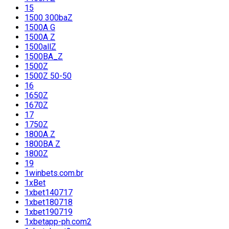
15
1500 300baZ
1500A G
1500A Z
1500allZ
1500BA_Z
1500Z
1500Z 50-50
16
1650Z
1670Z
17
1750Z
1800A Z
1800BA Z
1800Z
19
1winbets.com.br
1xBet
1xbet140717
1xbet180718
1xbet190719
1xbetapp-ph.com2