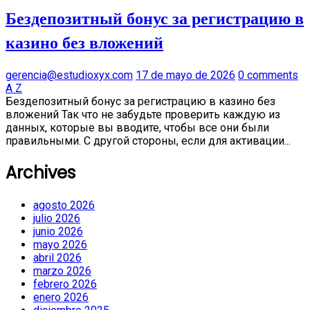
Бездепозитный бонус за регистрацию в
казино без вложений
gerencia@estudioxyx.com
17 de mayo de 2026
0 comments
A Z
Бездепозитный бонус за регистрацию в казино без
вложений Так что не забудьте проверить каждую из
данных, которые вы вводите, чтобы все они были
правильными. С другой стороны, если для активации...
Archives
agosto 2026
julio 2026
junio 2026
mayo 2026
abril 2026
marzo 2026
febrero 2026
enero 2026