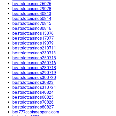
bestslotcasino26076
bestslotcasino29078
bestslotcasino40813
bestslotcasino60814
bestslotcasino70815
bestslotcasino80816
bestslotcasinos15076
bestslotcasinos17077
bestslotcasinos19079
bestslotcasinos210711
bestslotcasinos230713
bestslotcasinos250715
bestslotcasinos260716
bestslotcasinos280718
bestslotcasinos290719
bestslotcasinos300720
bestslotcasinos30823
bestslotcasinos310721
bestslotcasinos40824
bestslotcasinos60825
bestslotcasinos70826
bestslotcasinos80827
bet777casinoespana.com