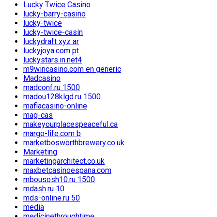
Lucky Twice Casino
lucky-barry-casino
lucky-twice
lucky-twice-casin
luckydraft xyz ar
luckyjoya.com pt
luckystars.in.net4
m9wincasino.com en generic
Madcasino
madconf.ru 1500
madou128klgd.ru 1500
mafiacasino-online
mag-cas
makeyourplacespeaceful.ca
margo-life.com b
marketbosworthbrewery.co.uk
Marketing
marketingarchitect.co.uk
maxbetcasinoespana.com
mbousosh10.ru 1500
mdash.ru 10
mds-online.ru 50
media
medicinethroughtime