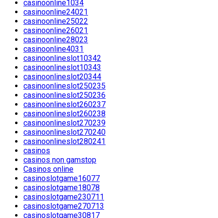
casinoonline1034
casinoonline24021
casinoonline25022
casinoonline26021
casinoonline28023
casinoonline4031
casinoonlineslot10342
casinoonlineslot10343
casinoonlineslot20344
casinoonlineslot250235
casinoonlineslot250236
casinoonlineslot260237
casinoonlineslot260238
casinoonlineslot270239
casinoonlineslot270240
casinoonlineslot280241
casinos
casinos non gamstop
Casinos online
casinoslotgame16077
casinoslotgame18078
casinoslotgame230711
casinoslotgame270713
casinoslotgame30817