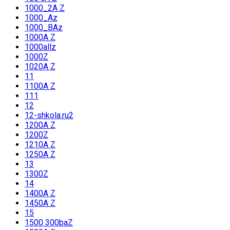
1000_2A Z
1000_Az
1000_BAz
1000A Z
1000allz
1000Z
1020A Z
11
1100A Z
111
12
12-shkola.ru2
1200A Z
1200Z
1210A Z
1250A Z
13
1300Z
14
1400A Z
1450A Z
15
1500 300baZ