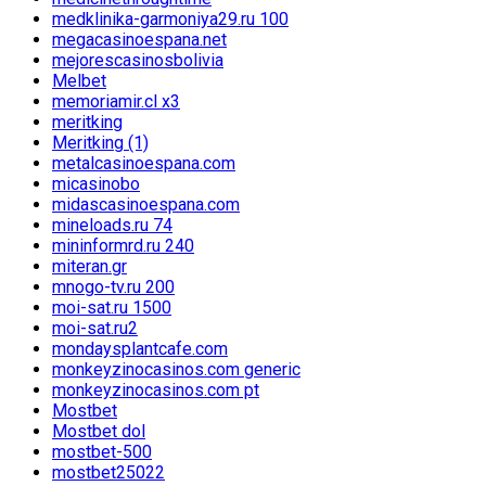
medklinika-garmoniya29.ru 100
megacasinoespana.net
mejorescasinosbolivia
Melbet
memoriamir.cl x3
meritking
Meritking (1)
metalcasinoespana.com
micasinobo
midascasinoespana.com
mineloads.ru 74
mininformrd.ru 240
miteran.gr
mnogo-tv.ru 200
moi-sat.ru 1500
moi-sat.ru2
mondaysplantcafe.com
monkeyzinocasinos.com generic
monkeyzinocasinos.com pt
Mostbet
Mostbet dol
mostbet-500
mostbet25022