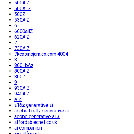
500A Z
500A_Z
500Z
530A Z
6
6000allZ
620A Z
7
730A Z
7kcasinojam.co.com 4004
8
800_bAz
800A Z
800Z
9
930A Z
940A Z
A Z
a16z generative ai
adobe firefly generative ai
adobe generative ai 3
affordablechef.co.uk
ai companion
ai-girlfriend