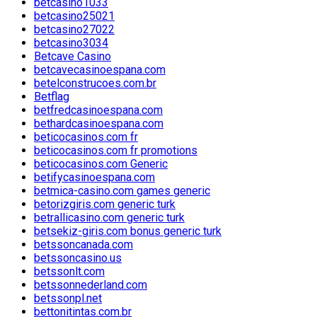
betcasino1033
betcasino25021
betcasino27022
betcasino3034
Betcave Casino
betcavecasinoespana.com
betelconstrucoes.com.br
Betflag
betfredcasinoespana.com
bethardcasinoespana.com
beticocasinos.com fr
beticocasinos.com fr promotions
beticocasinos.com Generic
betifycasinoespana.com
betmica-casino.com games generic
betorizgiris.com generic turk
betrallicasino.com generic turk
betsekiz-giris.com bonus generic turk
betssoncanada.com
betssoncasino.us
betssonlt.com
betssonnederland.com
betssonpl.net
bettonitintas.com.br