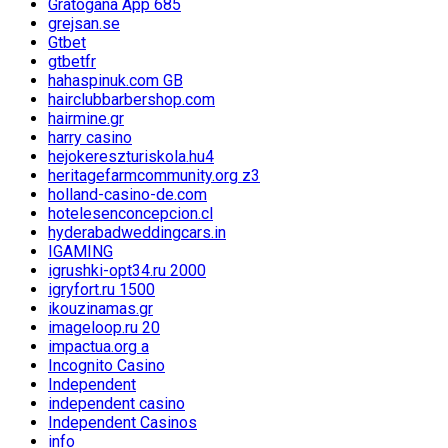
Gratogana App 685
grejsan.se
Gtbet
gtbetfr
hahaspinuk.com GB
hairclubbarbershop.com
hairmine.gr
harry casino
hejokereszturiskola.hu4
heritagefarmcommunity.org z3
holland-casino-de.com
hotelesenconcepcion.cl
hyderabadweddingcars.in
IGAMING
igrushki-opt34.ru 2000
igryfort.ru 1500
ikouzinamas.gr
imageloop.ru 20
impactua.org a
Incognito Casino
Independent
independent casino
Independent Casinos
info