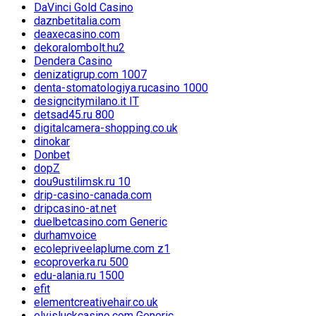
DaVinci Gold Casino
daznbetitalia.com
deaxecasino.com
dekoralombolt.hu2
Dendera Casino
denizatigrup.com 1007
denta-stomatologiya.rucasino 1000
designcitymilano.it IT
detsad45.ru 800
digitalcamera-shopping.co.uk
dinokar
Donbet
dopZ
dou9ustilimsk.ru 10
drip-casino-canada.com
dripcasino-at.net
duelbetcasino.com Generic
durhamvoice
ecolepriveelaplume.com z1
ecoproverka.ru 500
edu-alania.ru 1500
efit
elementcreativehair.co.uk
elvisluckcasino.com Generic