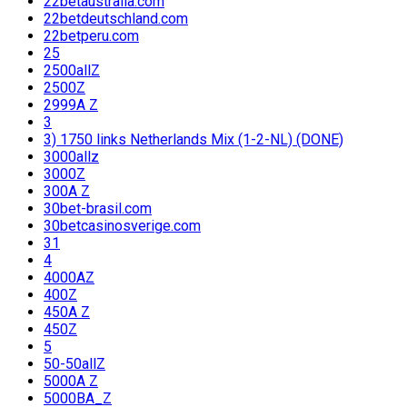
22betaustralia.com
22betdeutschland.com
22betperu.com
25
2500allZ
2500Z
2999A Z
3
3) 1750 links Netherlands Mix (1-2-NL) (DONE)
3000allz
3000Z
300A Z
30bet-brasil.com
30betcasinosverige.com
31
4
4000AZ
400Z
450A Z
450Z
5
50-50allZ
5000A Z
5000BA_Z