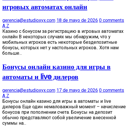
игровых автоматах онлайн
gerencia@estudioxyx.com
18 de mayo de 2026
0 comments
A Z
Казино с бонусом за регистрацию в игровых автоматах
онлайн В некоторых случаях мы обнаружим, что у
мобильных игроков есть некоторые бездепозитные
бонусы, которых нет у настольных игроков.. Хотя нам
больше...
Бонусы онлайн казино для игры в
автоматы и live дилеров
gerencia@estudioxyx.com
17 de mayo de 2026
0 comments
A Z
Бонусы онлайн казино для игры в автоматы и live
дилеров Еще один немаловажный момент – начисление
бонусов при пополнении счета. Бонусы на депозит
обычно представляют собой увеличение внесенной
суммы на...