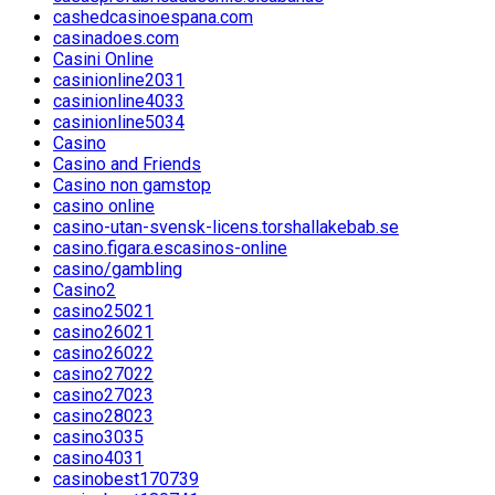
cashedcasinoespana.com
casinadoes.com
Casini Online
casinionline2031
casinionline4033
casinionline5034
Casino
Casino and Friends
Casino non gamstop
casino online
casino-utan-svensk-licens.torshallakebab.se
casino.figara.escasinos-online
casino/gambling
Casino2
casino25021
casino26021
casino26022
casino27022
casino27023
casino28023
casino3035
casino4031
casinobest170739