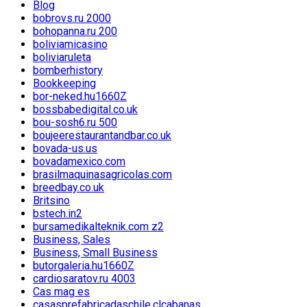
Blog
bobrovs.ru 2000
bohopanna.ru 200
boliviamicasino
boliviaruleta
bomberhistory
Bookkeeping
bor-neked.hu1660Z
bossbabedigital.co.uk
bou-sosh6.ru 500
boujeerestaurantandbar.co.uk
bovada-us.us
bovadamexico.com
brasilmaquinasagricolas.com
breedbay.co.uk
Britsino
bstech.in2
bursamedikalteknik.com z2
Business, Sales
Business, Small Business
butorgaleria.hu1660Z
cardiosaratov.ru 4003
Cas mag es
casasprefabricadaschile.clcabanas