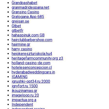
Grandpashabet
granmadridespana.net
Gransino Casino
Gratogana App 685
grejsan.se
Gtbet
gtbetfr
hahaspinuk.com GB
hairclubbarbershop.com
hairmine.gr
harry casino
hejokereszturiskola.hu4
heritagefarmcommunity.org z3
holland-casino-de.com
hotelesenconcepcion.cl
hyderabadweddingcars.in
IGAMING
igrushki-opt34.ru 2000
igryfort.ru 1500
ikouzinamas.gr
imageloop.ru 20
impactua.org a
Independent