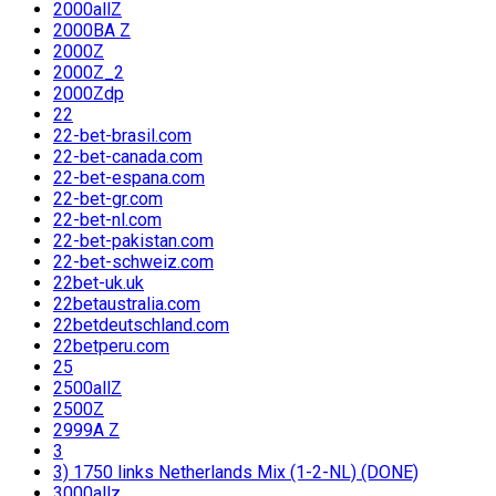
2000allZ
2000BA Z
2000Z
2000Z_2
2000Zdp
22
22-bet-brasil.com
22-bet-canada.com
22-bet-espana.com
22-bet-gr.com
22-bet-nl.com
22-bet-pakistan.com
22-bet-schweiz.com
22bet-uk.uk
22betaustralia.com
22betdeutschland.com
22betperu.com
25
2500allZ
2500Z
2999A Z
3
3) 1750 links Netherlands Mix (1-2-NL) (DONE)
3000allz