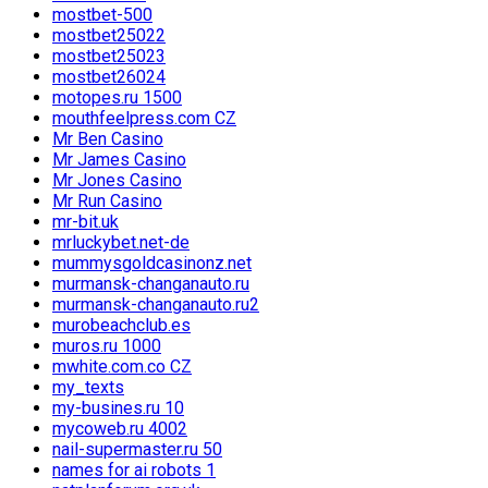
mostbet-500
mostbet25022
mostbet25023
mostbet26024
motopes.ru 1500
mouthfeelpress.com CZ
Mr Ben Casino
Mr James Casino
Mr Jones Casino
Mr Run Casino
mr-bit.uk
mrluckybet.net-de
mummysgoldcasinonz.net
murmansk-changanauto.ru
murmansk-changanauto.ru2
murobeachclub.es
muros.ru 1000
mwhite.com.co CZ
my_texts
my-busines.ru 10
mycoweb.ru 4002
nail-supermaster.ru 50
names for ai robots 1