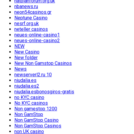
natplanforum.org.uk
nbanews.ru
neon54casinos.gr
Neptune Casino
nesrf.org.uk
neteller casinos
neues-online-casino1
neues-online-casino2
NEW
New Casino
New folder
New Non Gamstop Casinos
News
newserverl2.ru 10
niudalia.es
niudalia.es2
niudalia.esbonosgiros-gratis
no KYC casino
No KYC casinos
Non gamestop 1200
Non GamStop
Non GamStop Casino
Non GamStop Casinos
non UK casino