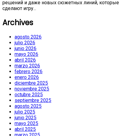
решений и даже новых сюжетных линий, которые
сделают игру...
Archives
agosto 2026
julio 2026
junio 2026
mayo 2026
abril 2026
marzo 2026
febrero 2026
enero 2026
diciembre 2025
noviembre 2025
octubre 2025
septiembre 2025
agosto 2025
julio 2025
junio 2025
mayo 2025
abril 2025
marzo 2025