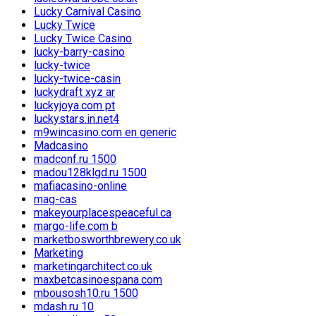
Lucky Carnival Casino
Lucky Twice
Lucky Twice Casino
lucky-barry-casino
lucky-twice
lucky-twice-casin
luckydraft xyz ar
luckyjoya.com pt
luckystars.in.net4
m9wincasino.com en generic
Madcasino
madconf.ru 1500
madou128klgd.ru 1500
mafiacasino-online
mag-cas
makeyourplacespeaceful.ca
margo-life.com b
marketbosworthbrewery.co.uk
Marketing
marketingarchitect.co.uk
maxbetcasinoespana.com
mbousosh10.ru 1500
mdash.ru 10