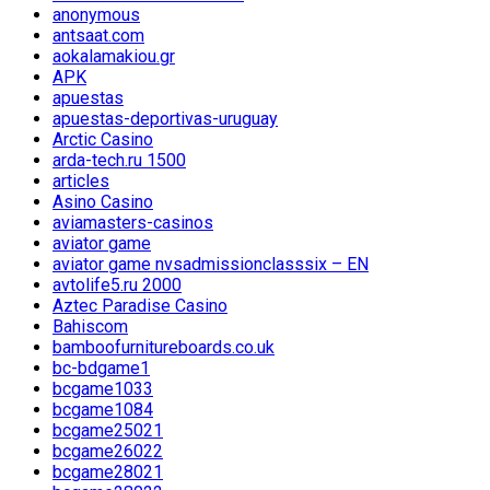
anonymous
antsaat.com
aokalamakiou.gr
APK
apuestas
apuestas-deportivas-uruguay
Arctic Casino
arda-tech.ru 1500
articles
Asino Casino
aviamasters-casinos
aviator game
aviator game nvsadmissionclasssix – EN
avtolife5.ru 2000
Aztec Paradise Casino
Bahiscom
bamboofurnitureboards.co.uk
bc-bdgame1
bcgame1033
bcgame1084
bcgame25021
bcgame26022
bcgame28021