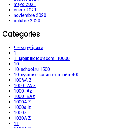
mayo 2021
enero 2021
noviembre 2020
octubre 2020
Categories
! Без рубрики
1
1_lapapillote08.com_10000
10
10-school.ru 1500
10-лучших-казино-онлайн-400
100%A Z
1000_2A Z
1000_Az
1000_BAz
1000A Z
1000allz
1000Z
1020A Z
11