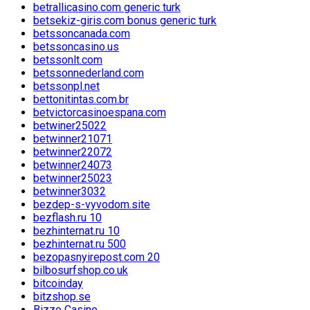
betrallicasino.com generic turk
betsekiz-giris.com bonus generic turk
betssoncanada.com
betssoncasino.us
betssonlt.com
betssonnederland.com
betssonpl.net
bettonitintas.com.br
betvictorcasinoespana.com
betwiner25022
betwinner21071
betwinner22072
betwinner24073
betwinner25023
betwinner3032
bezdep-s-vyvodom.site
bezflash.ru 10
bezhinternat.ru 10
bezhinternat.ru 500
bezopasnyirepost.com 20
bilbosurfshop.co.uk
bitcoinday
bitzshop.se
Bizzo Casino