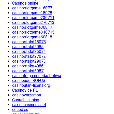
Casinos online
casinoslotgame16077
casinoslotgame18078
casinoslotgame230711
casinoslotgame270713
casinoslotgame30817
casinoslotgame310715
casinoslotgame60818
casinostslot18075
casinostslot2085
casinostslot26071
casinostslot27072
casinostslot29073
casinostslot4086
casinostslot6087
casinotragamonedasbolivia
casinoudenROFUS
casinoutan-licens.org
Casinovice PL
casinowazamba
Casushi casino
caxinocasinonz.net
ceced.eu