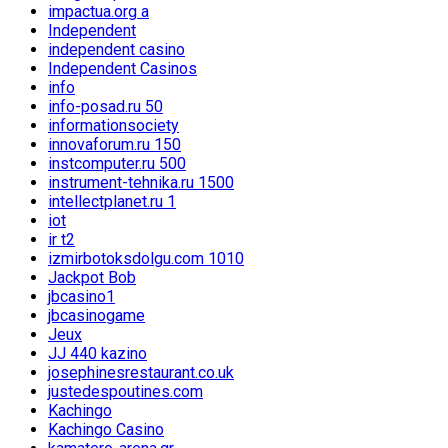
impactua.org a
Independent
independent casino
Independent Casinos
info
info-posad.ru 50
informationsociety
innovaforum.ru 150
instcomputer.ru 500
instrument-tehnika.ru 1500
intellectplanet.ru 1
iot
ir t2
izmirbotoksdolgu.com 1010
Jackpot Bob
jbcasino1
jbcasinogame
Jeux
JJ 440 kazino
josephinesrestaurant.co.uk
justedespoutines.com
Kachingo
Kachingo Casino