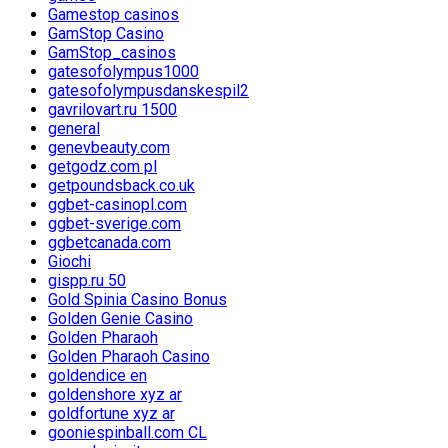
Gamestop casinos
GamStop Casino
GamStop_casinos
gatesofolympus1000
gatesofolympusdanskespil2
gavrilovart.ru 1500
general
genevbeauty.com
getgodz.com pl
getpoundsback.co.uk
ggbet-casinopl.com
ggbet-sverige.com
ggbetcanada.com
Giochi
gispp.ru 50
Gold Spinia Casino Bonus
Golden Genie Casino
Golden Pharaoh
Golden Pharaoh Casino
goldendice en
goldenshore xyz ar
goldfortune xyz ar
gooniespinball.com CL