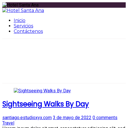
Inicio
Servicios
Contáctenos
Casa
Travel
Sightseeing Walks By Day
santiago.estudioxyx.com
3 de mayo de 2022
0 comments
Travel