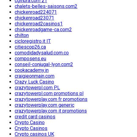
cgvipra.com z1
chalets-belles-saisons.com2
chickenroad224071
chickenroad23071
chickenroad2casinos1
chickenroadgame-ca.com2
chilton
cicloregistro.it IT
citiescop26.ca
comodidadysalud.com.co
composens.eu
conseil-conjugal-lyon.com2
cookacademy.in
craigieonmain.com
Crazy Luck Casino
crazytowerpl.com PL
crazytowerpl.com promotions pl
crazytowerplay.com fr promotions
crazytowerplay.com generic
crazytowerplay.com it promotions
credit card casinos
Crypto Casino
Crypto Casinos
Crypto casinos UK