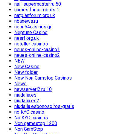
nail-supermaster.ru 50
names for ai robots 1
natplanforum.org.uk
nbanews.ru
neon54casinos.gr
Neptune Casino
nesrf.org.uk
neteller casinos
neues-online-casino1
neues-online-casino2
NEW
New Casino
New folder
New Non Gamstop Casinos
News
newserverl2.ru 10
niudalia.es
niudalia.es2
niudalia.esbonosgiros-gratis
no KYC casino
No KYC casinos
Non gamestop 1200
Non GamStop