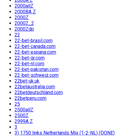
2000A Z
2000allZ
2000BA Z
2000Z
2000Z_2
2000Zdp
22
22-bet-brasil.com
22-bet-canada.com
22-bet-espana.com
22-bet-gr.com
22-bet-nl.com
22-bet-pakistan.com
22-bet-schweiz.com
22bet-uk.uk
22betaustralia.com
22betdeutschland.com
22betperu.com
25
2500allZ
2500Z
2999A Z
3
3) 1750 links Netherlands Mix (1-2-NL) (DONE)