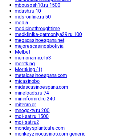
mbousosh10.ru 1500
mdash.ru 10
mds-online.ru 50
media
medicinethroughtime
medklinika-garmoniya29.ru 100
megacasinoespana.net
mejorescasinosbolivia
Melbet
memoriamir.cl x3
meritking
Meritking (1)
metalcasinoespana.com
micasinobo
midascasinoespana.com
mineloads.ru 74
mininformrd.ru 240
miteran.gr
mnogo-tv.ru 200
moi-sat.ru 1500
moi-sat.ru2
mondaysplantcafe.com
monkeyzinocasinos.com generic