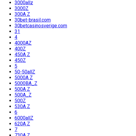
3000allz
3000Z
300A Z
30bet-brasil.com
30betcasinosverige.com
31
4
4000AZ
400Z
450A Z
450Z
5
50-50allZ
5000A Z
5000BA_Z
500A Z
500A_Z
500Z
530A Z
6
6000allZ
620A Z
7
730A Z