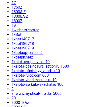
17
1750Z
1800A Z
1800BA Z
1800Z
19
1winbets.com.br
1xBet
1xbet140717
1xbet180718
1xbet190719
1xbetapp-ph.com2
1xbetph.net2
1xslot.beregaevo.ru 10
1xslots-casino.ruralisation.ru 1500
1xslots-oficialnyy-vhod.ru 10
1xslots-ru.co.com 600
1xslots-vhod-zerkalo.ru 10
1xslots-zerkalo-skachat.ru 100
2
2_www.mystical-fire.de_5000
20
2000_BAz