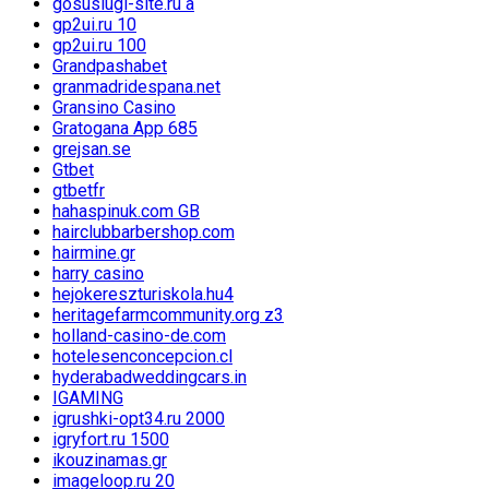
gosuslugi-site.ru a
gp2ui.ru 10
gp2ui.ru 100
Grandpashabet
granmadridespana.net
Gransino Casino
Gratogana App 685
grejsan.se
Gtbet
gtbetfr
hahaspinuk.com GB
hairclubbarbershop.com
hairmine.gr
harry casino
hejokereszturiskola.hu4
heritagefarmcommunity.org z3
holland-casino-de.com
hotelesenconcepcion.cl
hyderabadweddingcars.in
IGAMING
igrushki-opt34.ru 2000
igryfort.ru 1500
ikouzinamas.gr
imageloop.ru 20