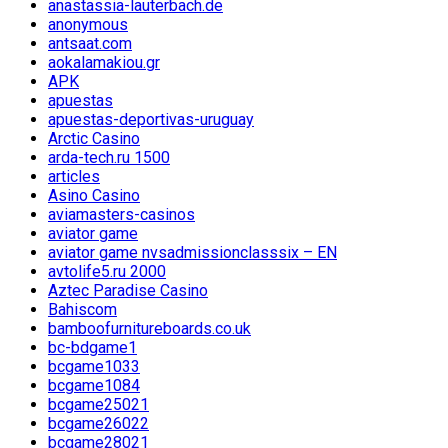
anastassia-lauterbach.de
anonymous
antsaat.com
aokalamakiou.gr
APK
apuestas
apuestas-deportivas-uruguay
Arctic Casino
arda-tech.ru 1500
articles
Asino Casino
aviamasters-casinos
aviator game
aviator game nvsadmissionclasssix – EN
avtolife5.ru 2000
Aztec Paradise Casino
Bahiscom
bamboofurnitureboards.co.uk
bc-bdgame1
bcgame1033
bcgame1084
bcgame25021
bcgame26022
bcgame28021