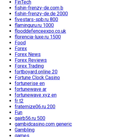
FinTech
fishin-frenzy-de.com b
fishin-frenzy-de.de 2000
fivestars-spb.ru 800
flaminguru.ru 1000
flooddefenceexpo.co.uk
florencia-luxe.ru 1500
Food
Forex
Forex News
Forex Reviews
Forex Trading
fortboyard.online 20
Fortune Clock Casino
fortunerise en
fortunewave ar
fortunewave xyz en
fr t2
fraternize06.ru 200
Fun
gairb56.ru 500
gambidcasino.com generic
Gambling
games