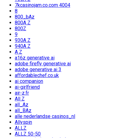
7kcasinojam.co.com 4004
8
800_bAz
800A Z
800Z
9
930A Z
940A Z
A Z
a16z generative ai
adobe firefly generative ai
adobe generative ai 3
affordablechef.co.uk
ai companion
ai-girlfriend
air-z.fr
All Z
all_Az
all_BAz
alle nederlandse casinos_nl
Allyspin
ALLZ
ALLZ 50-50