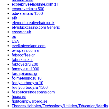
ecolepriveelaplume.com z1
ecoproverka.ru 500
edu-alania.ru 1500
efit
elementcreativehair.co.uk
elvisluckcasino.com Generic
ennorton.uk
es
ESA
evelknievelapp.com
evropass.com a
fabacoffee.gr
faberka.cz z
faktoved.ru 200
fanstyle.ru 1000
farospiraeus.gr
fc-metallurg.ru 10
feelyourbody.ru 10
feelyourbody.ru 1500
fezbetcasinoespana.com
figara.es
fightcampwarberg.se
Finance/Hobbies/Technology/Utilities/Education/Media