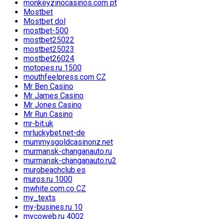
monkeyzinocasinos.com pt
Mostbet
Mostbet dol
mostbet-500
mostbet25022
mostbet25023
mostbet26024
motopes.ru 1500
mouthfeelpress.com CZ
Mr Ben Casino
Mr James Casino
Mr Jones Casino
Mr Run Casino
mr-bit.uk
mrluckybet.net-de
mummysgoldcasinonz.net
murmansk-changanauto.ru
murmansk-changanauto.ru2
murobeachclub.es
muros.ru 1000
mwhite.com.co CZ
my_texts
my-busines.ru 10
mycoweb.ru 4002