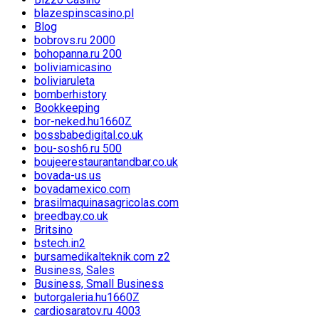
blazespinscasino.pl
Blog
bobrovs.ru 2000
bohopanna.ru 200
boliviamicasino
boliviaruleta
bomberhistory
Bookkeeping
bor-neked.hu1660Z
bossbabedigital.co.uk
bou-sosh6.ru 500
boujeerestaurantandbar.co.uk
bovada-us.us
bovadamexico.com
brasilmaquinasagricolas.com
breedbay.co.uk
Britsino
bstech.in2
bursamedikalteknik.com z2
Business, Sales
Business, Small Business
butorgaleria.hu1660Z
cardiosaratov.ru 4003