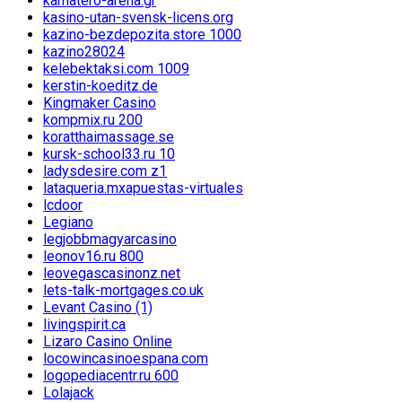
kamatero-arena.gr
kasino-utan-svensk-licens.org
kazino-bezdepozita.store 1000
kazino28024
kelebektaksi.com 1009
kerstin-koeditz.de
Kingmaker Casino
kompmix.ru 200
koratthaimassage.se
kursk-school33.ru 10
ladysdesire.com z1
lataqueria.mxapuestas-virtuales
lcdoor
Legiano
legjobbmagyarcasino
leonov16.ru 800
leovegascasinonz.net
lets-talk-mortgages.co.uk
Levant Casino (1)
livingspirit.ca
Lizaro Casino Online
locowincasinoespana.com
logopediacentr.ru 600
Lolajack