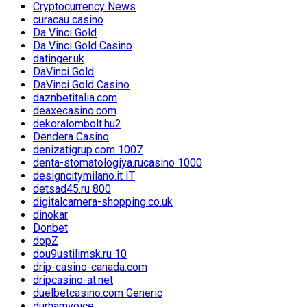
Cryptocurrency News
curacau casino
Da Vinci Gold
Da Vinci Gold Casino
datinger.uk
DaVinci Gold
DaVinci Gold Casino
daznbetitalia.com
deaxecasino.com
dekoralombolt.hu2
Dendera Casino
denizatigrup.com 1007
denta-stomatologiya.rucasino 1000
designcitymilano.it IT
detsad45.ru 800
digitalcamera-shopping.co.uk
dinokar
Donbet
dopZ
dou9ustilimsk.ru 10
drip-casino-canada.com
dripcasino-at.net
duelbetcasino.com Generic
durhamvoice