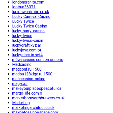
londongranite.com
lootrun26071
lucieswardrobe.co.uk
Lucky Carnival Casino
Lucky Twice
Lucky Twice Casino
lucky-barry-casino
lucky-twice
lucky-twice-casin
luckydraft xyz ar
luckyjoya.com pt
luckystars.in.net4
m9wincasino.com en generic
Madcasino
madconf.ru 1500
madou128klgd.ru 1500
mafiacasino-online
mag-cas
makeyourplacespeaceful.ca
margo-life.com b
marketbosworthbrewery.co.uk
Marketing
marketingarchitect.co.uk
maxbetcasinoespana.com