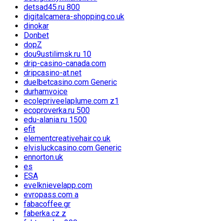
detsad45.ru 800
digitalcamera-shopping.co.uk
dinokar
Donbet
dopZ
dou9ustilimsk.ru 10
drip-casino-canada.com
dripcasino-at.net
duelbetcasino.com Generic
durhamvoice
ecolepriveelaplume.com z1
ecoproverka.ru 500
edu-alania.ru 1500
efit
elementcreativehair.co.uk
elvisluckcasino.com Generic
ennorton.uk
es
ESA
evelknievelapp.com
evropass.com a
fabacoffee.gr
faberka.cz z