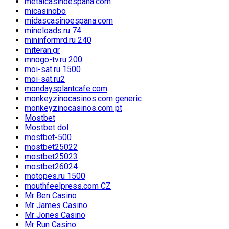
metalcasinoespana.com
micasinobo
midascasinoespana.com
mineloads.ru 74
mininformrd.ru 240
miteran.gr
mnogo-tv.ru 200
moi-sat.ru 1500
moi-sat.ru2
mondaysplantcafe.com
monkeyzinocasinos.com generic
monkeyzinocasinos.com pt
Mostbet
Mostbet dol
mostbet-500
mostbet25022
mostbet25023
mostbet26024
motopes.ru 1500
mouthfeelpress.com CZ
Mr Ben Casino
Mr James Casino
Mr Jones Casino
Mr Run Casino