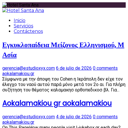
Inicio
Servicios
Contáctenos
Εγκυκλοπαίδεια Μείζονος Ελληνισμού, Μ
Ασία
gerencia@estudioxyx.com
6 de julio de 2026
0 comments
aokalamakiou.gr
Σύμφωνα με την άποψη του Cohen η Ιεράπολη δεν είχε τον
έλεγχο του ναού αυτού παρά μόνο μετά τον 2ο αι. Για πλήρη
συζήτηση του θέματος καλαμακησ ορθοπεδικοσ βλ. Για...
Aokalamakiou gr aokalamakiou
gerencia@estudioxyx.com
4 de julio de 2026
0 comments
aokalamakiou.gr
On This PageHow many people visit I-jukebox.gr each day?