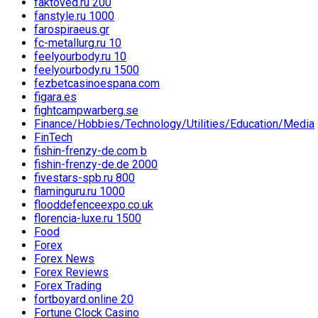
faktoved.ru 200
fanstyle.ru 1000
farospiraeus.gr
fc-metallurg.ru 10
feelyourbody.ru 10
feelyourbody.ru 1500
fezbetcasinoespana.com
figara.es
fightcampwarberg.se
Finance/Hobbies/Technology/Utilities/Education/Media
FinTech
fishin-frenzy-de.com b
fishin-frenzy-de.de 2000
fivestars-spb.ru 800
flaminguru.ru 1000
flooddefenceexpo.co.uk
florencia-luxe.ru 1500
Food
Forex
Forex News
Forex Reviews
Forex Trading
fortboyard.online 20
Fortune Clock Casino