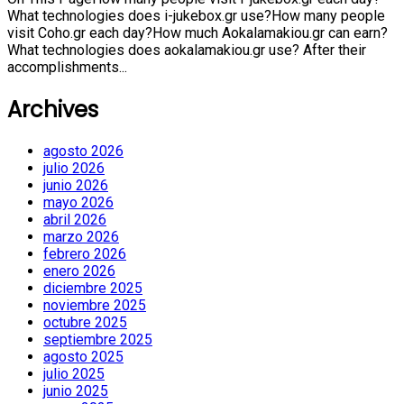
What technologies does i-jukebox.gr use?How many people
visit Coho.gr each day?How much Aokalamakiou.gr can earn?
What technologies does aokalamakiou.gr use? After their
accomplishments...
Archives
agosto 2026
julio 2026
junio 2026
mayo 2026
abril 2026
marzo 2026
febrero 2026
enero 2026
diciembre 2025
noviembre 2025
octubre 2025
septiembre 2025
agosto 2025
julio 2025
junio 2025