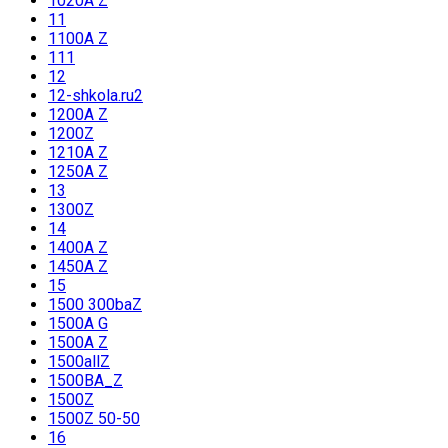
1020A Z
11
1100A Z
111
12
12-shkola.ru2
1200A Z
1200Z
1210A Z
1250A Z
13
1300Z
14
1400A Z
1450A Z
15
1500 300baZ
1500A G
1500A Z
1500allZ
1500BA_Z
1500Z
1500Z 50-50
16