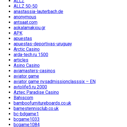
ALLZ
ALLZ 50-50
anastassia-lauterbach.de
anonymous
antsaat.com
aokalamakiou.gr
APK
apuestas
apuestas-deportivas-uruguay
Arctic Casino
arda-tech.ru 1500
articles
Asino Casino
aviamasters-casinos
aviator game
aviator game nvsadmissionclasssix – EN
avtolife5.ru 2000
Aztec Paradise Casino
Bahiscom
bamboofurnitureboards.co.uk
barnestennisclub.co.uk
bc-bdgame1
bcgame1033
bcgame1084