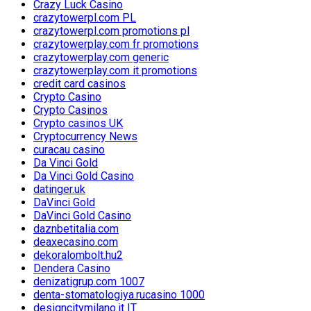
Crazy Luck Casino
crazytowerpl.com PL
crazytowerpl.com promotions pl
crazytowerplay.com fr promotions
crazytowerplay.com generic
crazytowerplay.com it promotions
credit card casinos
Crypto Casino
Crypto Casinos
Crypto casinos UK
Cryptocurrency News
curacau casino
Da Vinci Gold
Da Vinci Gold Casino
datinger.uk
DaVinci Gold
DaVinci Gold Casino
daznbetitalia.com
deaxecasino.com
dekoralombolt.hu2
Dendera Casino
denizatigrup.com 1007
denta-stomatologiya.rucasino 1000
designcitymilano.it IT