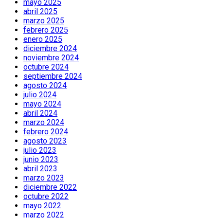
mayo 2025
abril 2025
marzo 2025
febrero 2025
enero 2025
diciembre 2024
noviembre 2024
octubre 2024
septiembre 2024
agosto 2024
julio 2024
mayo 2024
abril 2024
marzo 2024
febrero 2024
agosto 2023
julio 2023
junio 2023
abril 2023
marzo 2023
diciembre 2022
octubre 2022
mayo 2022
marzo 2022