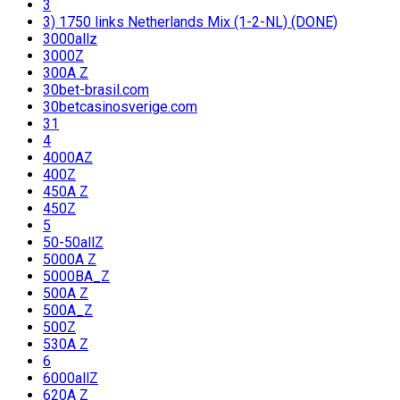
3
3) 1750 links Netherlands Mix (1-2-NL) (DONE)
3000allz
3000Z
300A Z
30bet-brasil.com
30betcasinosverige.com
31
4
4000AZ
400Z
450A Z
450Z
5
50-50allZ
5000A Z
5000BA_Z
500A Z
500A_Z
500Z
530A Z
6
6000allZ
620A Z