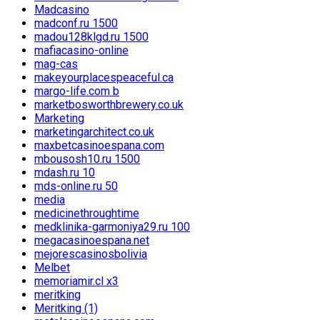
Madcasino
madconf.ru 1500
madou128klgd.ru 1500
mafiacasino-online
mag-cas
makeyourplacespeaceful.ca
margo-life.com b
marketbosworthbrewery.co.uk
Marketing
marketingarchitect.co.uk
maxbetcasinoespana.com
mbousosh10.ru 1500
mdash.ru 10
mds-online.ru 50
media
medicinethroughtime
medklinika-garmoniya29.ru 100
megacasinoespana.net
mejorescasinosbolivia
Melbet
memoriamir.cl x3
meritking
Meritking (1)