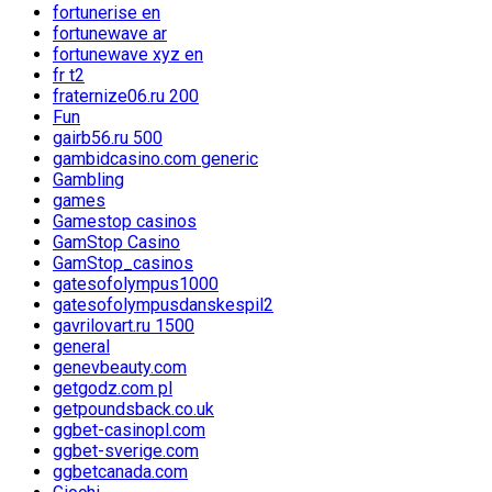
fortunerise en
fortunewave ar
fortunewave xyz en
fr t2
fraternize06.ru 200
Fun
gairb56.ru 500
gambidcasino.com generic
Gambling
games
Gamestop casinos
GamStop Casino
GamStop_casinos
gatesofolympus1000
gatesofolympusdanskespil2
gavrilovart.ru 1500
general
genevbeauty.com
getgodz.com pl
getpoundsback.co.uk
ggbet-casinopl.com
ggbet-sverige.com
ggbetcanada.com