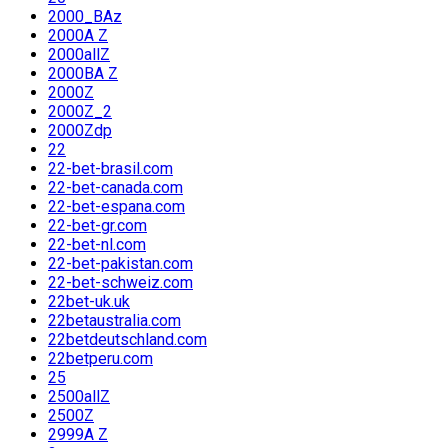
2000_BAz
2000A Z
2000allZ
2000BA Z
2000Z
2000Z_2
2000Zdp
22
22-bet-brasil.com
22-bet-canada.com
22-bet-espana.com
22-bet-gr.com
22-bet-nl.com
22-bet-pakistan.com
22-bet-schweiz.com
22bet-uk.uk
22betaustralia.com
22betdeutschland.com
22betperu.com
25
2500allZ
2500Z
2999A Z