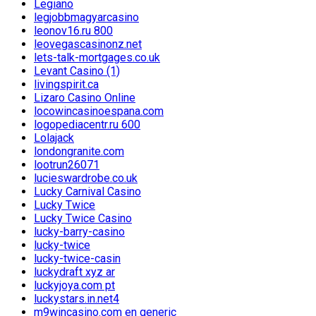
Legiano
legjobbmagyarcasino
leonov16.ru 800
leovegascasinonz.net
lets-talk-mortgages.co.uk
Levant Casino (1)
livingspirit.ca
Lizaro Casino Online
locowincasinoespana.com
logopediacentr.ru 600
Lolajack
londongranite.com
lootrun26071
lucieswardrobe.co.uk
Lucky Carnival Casino
Lucky Twice
Lucky Twice Casino
lucky-barry-casino
lucky-twice
lucky-twice-casin
luckydraft xyz ar
luckyjoya.com pt
luckystars.in.net4
m9wincasino.com en generic