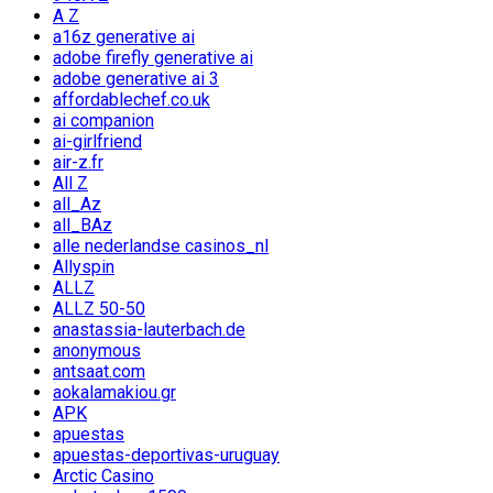
A Z
a16z generative ai
adobe firefly generative ai
adobe generative ai 3
affordablechef.co.uk
ai companion
ai-girlfriend
air-z.fr
All Z
all_Az
all_BAz
alle nederlandse casinos_nl
Allyspin
ALLZ
ALLZ 50-50
anastassia-lauterbach.de
anonymous
antsaat.com
aokalamakiou.gr
APK
apuestas
apuestas-deportivas-uruguay
Arctic Casino