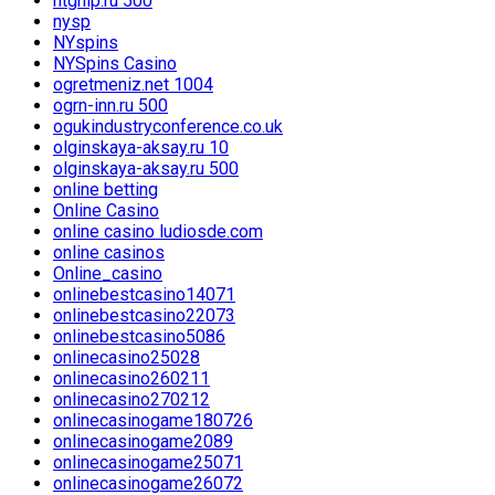
ntghip.ru 500
nysp
NYspins
NYSpins Casino
ogretmeniz.net 1004
ogrn-inn.ru 500
ogukindustryconference.co.uk
olginskaya-aksay.ru 10
olginskaya-aksay.ru 500
online betting
Online Casino
online casino ludiosde.com
online casinos
Online_casino
onlinebestcasino14071
onlinebestcasino22073
onlinebestcasino5086
onlinecasino25028
onlinecasino260211
onlinecasino270212
onlinecasinogame180726
onlinecasinogame2089
onlinecasinogame25071
onlinecasinogame26072