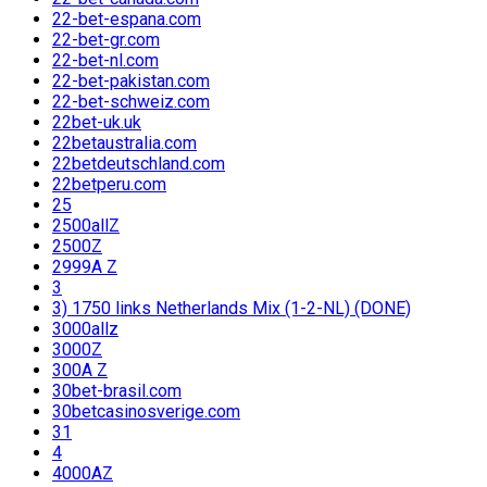
22-bet-espana.com
22-bet-gr.com
22-bet-nl.com
22-bet-pakistan.com
22-bet-schweiz.com
22bet-uk.uk
22betaustralia.com
22betdeutschland.com
22betperu.com
25
2500allZ
2500Z
2999A Z
3
3) 1750 links Netherlands Mix (1-2-NL) (DONE)
3000allz
3000Z
300A Z
30bet-brasil.com
30betcasinosverige.com
31
4
4000AZ