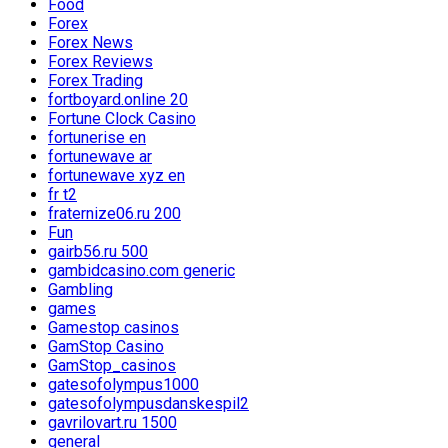
Food
Forex
Forex News
Forex Reviews
Forex Trading
fortboyard.online 20
Fortune Clock Casino
fortunerise en
fortunewave ar
fortunewave xyz en
fr t2
fraternize06.ru 200
Fun
gairb56.ru 500
gambidcasino.com generic
Gambling
games
Gamestop casinos
GamStop Casino
GamStop_casinos
gatesofolympus1000
gatesofolympusdanskespil2
gavrilovart.ru 1500
general