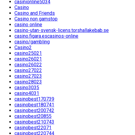
casinionline5034
Casino
Casino and Friends
Casino non gamstop
casino online
casino-utan-svensk-licens.torshallakebab.se
casino.figara.escasinos-online
casino/gambling
Casino2
casino25021
casino26021
casino26022
casino27022
casino27023
casino28023
casino3035
casino4031
casinobest170739
casinobest180741
casinobest200742
casinobest20855
casinobest210743
casinobest22071
casinobest220744