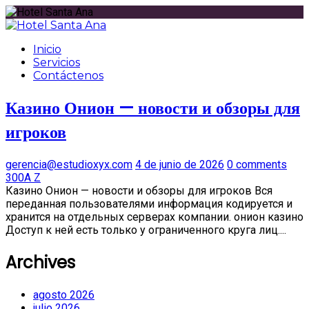
Inicio
Servicios
Contáctenos
Казино Онион — новости и обзоры для
игроков
gerencia@estudioxyx.com
4 de junio de 2026
0 comments
300A Z
Казино Онион — новости и обзоры для игроков Вся
переданная пользователями информация кодируется и
хранится на отдельных серверах компании. онион казино
Доступ к ней есть только у ограниченного круга лиц....
Archives
agosto 2026
julio 2026