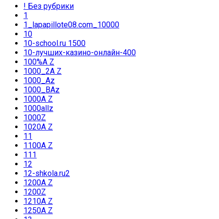
! Без рубрики
1
1_lapapillote08.com_10000
10
10-school.ru 1500
10-лучших-казино-онлайн-400
100%A Z
1000_2A Z
1000_Az
1000_BAz
1000A Z
1000allz
1000Z
1020A Z
11
1100A Z
111
12
12-shkola.ru2
1200A Z
1200Z
1210A Z
1250A Z