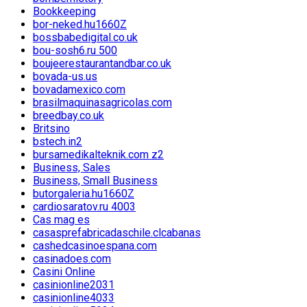
Bookkeeping
bor-neked.hu1660Z
bossbabedigital.co.uk
bou-sosh6.ru 500
boujeerestaurantandbar.co.uk
bovada-us.us
bovadamexico.com
brasilmaquinasagricolas.com
breedbay.co.uk
Britsino
bstech.in2
bursamedikalteknik.com z2
Business, Sales
Business, Small Business
butorgaleria.hu1660Z
cardiosaratov.ru 4003
Cas mag es
casasprefabricadaschile.clcabanas
cashedcasinoespana.com
casinadoes.com
Casini Online
casinionline2031
casinionline4033