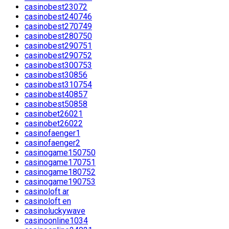
casinobest23072
casinobest240746
casinobest270749
casinobest280750
casinobest290751
casinobest290752
casinobest300753
casinobest30856
casinobest310754
casinobest40857
casinobest50858
casinobet26021
casinobet26022
casinofaenger1
casinofaenger2
casinogame150750
casinogame170751
casinogame180752
casinogame190753
casinoloft ar
casinoloft en
casinoluckywave
casinoonline1034