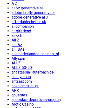
A Z
a16z generative ai
adobe firefly generative ai
adobe generative ai 3
affordablechef.co.uk
ai companion
ai-girlfriend
air-z.fr
All Z
all_Az
all_BAz
alle nederlandse casinos_nl
Allyspin
ALLZ
ALLZ 50-50
anastassia-lauterbach.de
anonymous
antsaat.com
aokalamakiou.gr
APK
apuestas
apuestas-deportivas-uruguay
Arctic Casino