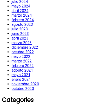
julio 2024
mayo 2024
abril 2024
marzo 2024
febrero 2024
agosto 2023
julio 2023
junio 2023
abril 2023
marzo 2023
diciembre 2022
octubre 2022
mayo 2022
marzo 2022
febrero 2022
agosto 2021
mayo 2021
enero 2021
noviembre 2020
octubre 2020
Categories