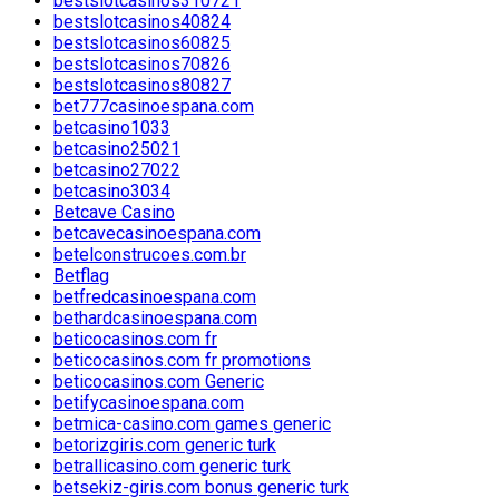
bestslotcasinos310721
bestslotcasinos40824
bestslotcasinos60825
bestslotcasinos70826
bestslotcasinos80827
bet777casinoespana.com
betcasino1033
betcasino25021
betcasino27022
betcasino3034
Betcave Casino
betcavecasinoespana.com
betelconstrucoes.com.br
Betflag
betfredcasinoespana.com
bethardcasinoespana.com
beticocasinos.com fr
beticocasinos.com fr promotions
beticocasinos.com Generic
betifycasinoespana.com
betmica-casino.com games generic
betorizgiris.com generic turk
betrallicasino.com generic turk
betsekiz-giris.com bonus generic turk