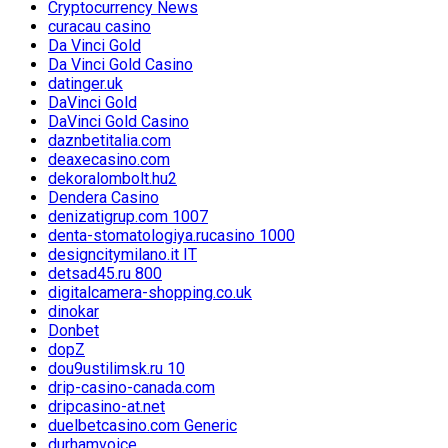
Cryptocurrency News
curacau casino
Da Vinci Gold
Da Vinci Gold Casino
datinger.uk
DaVinci Gold
DaVinci Gold Casino
daznbetitalia.com
deaxecasino.com
dekoralombolt.hu2
Dendera Casino
denizatigrup.com 1007
denta-stomatologiya.rucasino 1000
designcitymilano.it IT
detsad45.ru 800
digitalcamera-shopping.co.uk
dinokar
Donbet
dopZ
dou9ustilimsk.ru 10
drip-casino-canada.com
dripcasino-at.net
duelbetcasino.com Generic
durhamvoice