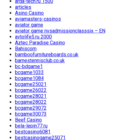
arda-tech.ru 1500
articles
Asino Casino
aviamasters-casinos
aviator game
aviator game nvsadmissionclasssix – EN
avtolife5.ru 2000
Aztec Paradise Casino
Bahiscom
bamboofurnitureboards.co.uk
barnestennisclub.co.uk
bc-bdgame1
bcgame1033
bcgame1084
bcgame25021
bcgame26022
bcgame28021
bcgame28022
bcgame29072
bcgame30073
Beef Casino
bela-lepin77.ru
bestcasino6081
bestcasinogame25071