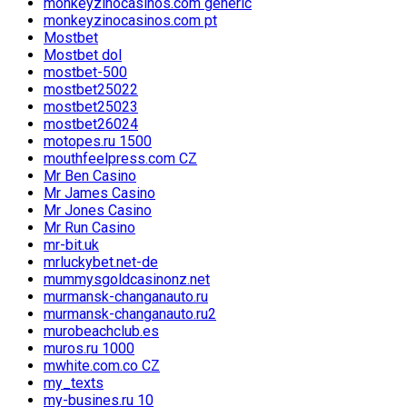
monkeyzinocasinos.com generic
monkeyzinocasinos.com pt
Mostbet
Mostbet dol
mostbet-500
mostbet25022
mostbet25023
mostbet26024
motopes.ru 1500
mouthfeelpress.com CZ
Mr Ben Casino
Mr James Casino
Mr Jones Casino
Mr Run Casino
mr-bit.uk
mrluckybet.net-de
mummysgoldcasinonz.net
murmansk-changanauto.ru
murmansk-changanauto.ru2
murobeachclub.es
muros.ru 1000
mwhite.com.co CZ
my_texts
my-busines.ru 10