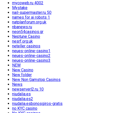
mycoweb.ru 4002
Mystake
nail-supermaster.ru 50
names for ai robots 1
natplanforum.org.uk
nbanews.ru
neon54casinos.gr
Neptune Casino
nesrf.org.uk
neteller casinos
neues-online-casino1
neues-online-casino2
neues-online-casino3
NEW
New Casino
New folder
New Non Gamstop Casinos
News
newserverl2.ru 10
niudalia.es
niudalia.es2
niudalia.esbonosgiros-gratis
no KYC casino