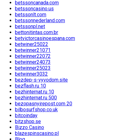
betssoncanada.com
betssoncasino.us
betssonlt.com
betssonnederland.com
betssonpl.net
bettonitintas.com.br
betvictorcasinoespana.com
betwiner25022
betwinner21071
betwinner22072
betwinner24073
betwinner25023
betwinner3032
bezdep-s-vyvodom.site
bezflash.ru 10
bezhinternat.ru 10
bezhinternat.ru 500
bezopasnyirepost.com 20
bilbosurfshop.co.uk
bitcoinday
bitzshop.se
Bizzo Casino
blazespinscasino.pl
Blog