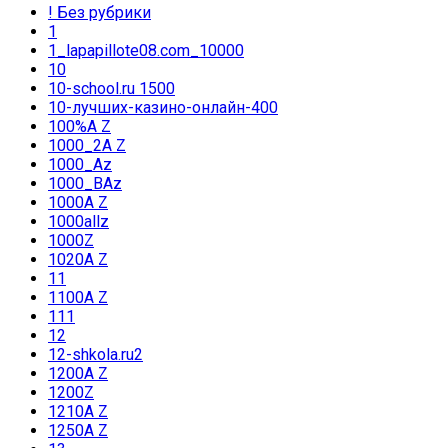
! Без рубрики
1
1_lapapillote08.com_10000
10
10-school.ru 1500
10-лучших-казино-онлайн-400
100%A Z
1000_2A Z
1000_Az
1000_BAz
1000A Z
1000allz
1000Z
1020A Z
11
1100A Z
111
12
12-shkola.ru2
1200A Z
1200Z
1210A Z
1250A Z