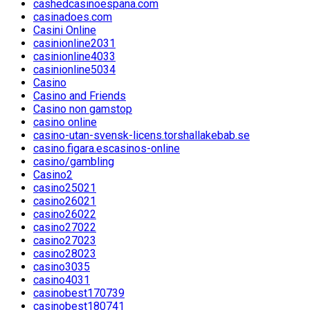
cashedcasinoespana.com
casinadoes.com
Casini Online
casinionline2031
casinionline4033
casinionline5034
Casino
Casino and Friends
Casino non gamstop
casino online
casino-utan-svensk-licens.torshallakebab.se
casino.figara.escasinos-online
casino/gambling
Casino2
casino25021
casino26021
casino26022
casino27022
casino27023
casino28023
casino3035
casino4031
casinobest170739
casinobest180741