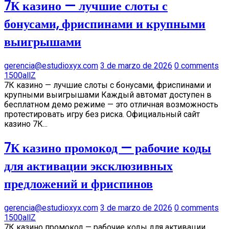
7К казино — лучшие слоты с
бонусами, фриспинами и крупными
выигрышами
gerencia@estudioxyx.com
3 de marzo de 2026
0 comments
1500allZ
7К казино — лучшие слоты с бонусами, фриспинами и
крупными выигрышами Каждый автомат доступен в
бесплатном демо режиме — это отличная возможность
протестировать игру без риска. Официальный сайт
казино 7К...
7К казино промокод — рабочие коды
для активации эксклюзивных
предложений и фриспинов
gerencia@estudioxyx.com
3 de marzo de 2026
0 comments
1500allZ
7К казино промокод — рабочие коды для активации