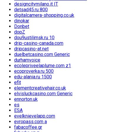
designcitymilano.it IT
detsad45.ru 800
digitalcamera-shopping.co.uk
dinokar
Donbet
dopZ
dou9ustilimsk.ru 10
drip-casino-canada.com
dripcasino-at.net
duelbetcasino.com Generic
durhamvoice
ecolepriveelaplume.com z1
ecoproverka.ru 500
edu-alania.ru 1500
efit
elementcreativehair.co.uk
elvisluckcasino.com Generic
ennorton.uk
es
ESA
evelknievelapp.com
evropass.com a
fabacoffee.gr