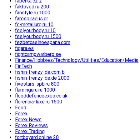
faberka.cz z
faktoved.ru 200
fanstyle.ru 1000
farospiraeus.gr
fc-metallurg.ru 10
feelyourbody.ru 10
feelyourbody.ru 1500
fezbetcasinoespana.com
figara.es
fightcampwarberg.se
Finance/Hobbies/Technology/Utilities/Education/Media
FinTech
fishin-frenzy-de.com b
fishin-frenzy-de.de 2000
fivestars-spb.ru 800
flaminguru.ru 1000
flooddefenceexpo.co.uk
florencia-luxe.ru 1500
Food
Forex
Forex News
Forex Reviews
Forex Trading
fortboyard.online 20