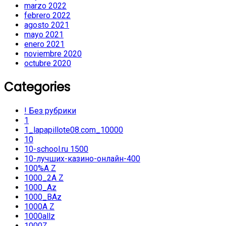
marzo 2022
febrero 2022
agosto 2021
mayo 2021
enero 2021
noviembre 2020
octubre 2020
Categories
! Без рубрики
1
1_lapapillote08.com_10000
10
10-school.ru 1500
10-лучших-казино-онлайн-400
100%A Z
1000_2A Z
1000_Az
1000_BAz
1000A Z
1000allz
1000Z