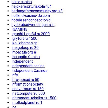
harry casino
hejokereszturiskola.hu4
heritagefarmcommunity.org z3
holland-casino-de.com
hotelesenconcepcion.cl
hyderabadweddingcars.in
IGAMING
igrushki-opt34.ru 2000
igryfort.ru 1500
ikouzinamas.gr
imageloop.ru 20
impactua.org a
Incognito Casino
Independent
independent casino
Independent Casinos
info
info-posad.ru 50
informationsociety
innovaforum.ru 150
instcomputer.ru 500
instrument-tehnika.ru 1500
intellectplanet.ru 1
iot