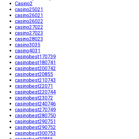
Casino2
casino25021
casino26021
casino26022
casino27022
casino27023
casino28023
casino3035
casino4031
casinobest170739
casinobest180741
casinobest200742
casinobest20855
casinobest210743
casinobest22071
casinobest220744
casinobest23072
casinobest240746
casinobest270749
casinobest280750
casinobest290751
casinobest290752
casinobest300753