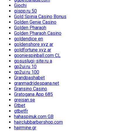
Giochi
gispp.ru 50
Gold Spinia Casino Bonus
Golden Genie Casino
Golden Pharaoh
Golden Pharaoh Casino
goldendice en
goldenshore xyz ar
goldfortune xyz ar
gooniespinball.com CL
gosuslugi-site.ru a
gp2ui.ru 10
gp2ui.ru 100
Grandpashabet
granmadridespana.net
Gransino Casino
Gratogana App 685
grejsan.se
Gtbet
gtbetfr
hahaspinuk.com GB
hairclubbarbershop.com
hairmine.gr