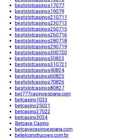
bestslotcasinos17077
bestslotcasinos19079
bestslotcasinos210711
bestslotcasinos230713
bestslotcasinos250715
bestslotcasinos260716
bestslotcasinos280718
bestslotcasinos290719
bestslotcasinos300720
bestslotcasinos30823
bestslotcasinos310721
bestslotcasinos40824
bestslotcasinos60825
bestslotcasinos70826
bestslotcasinos80827
bet777casinoespana.com
betcasino1033
betcasino25021
betcasino27022
betcasino3034
Betcave Casino
betcavecasinoespana.com
betelconstrucoes.com.br