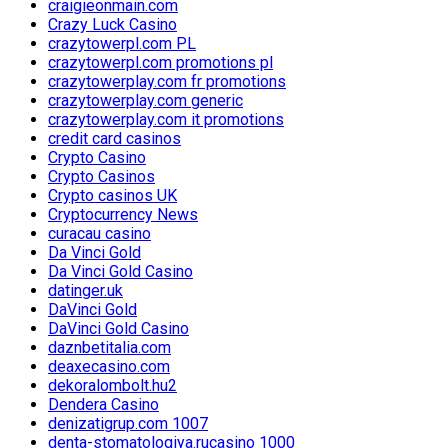
craigieonmain.com
Crazy Luck Casino
crazytowerpl.com PL
crazytowerpl.com promotions pl
crazytowerplay.com fr promotions
crazytowerplay.com generic
crazytowerplay.com it promotions
credit card casinos
Crypto Casino
Crypto Casinos
Crypto casinos UK
Cryptocurrency News
curacau casino
Da Vinci Gold
Da Vinci Gold Casino
datinger.uk
DaVinci Gold
DaVinci Gold Casino
daznbetitalia.com
deaxecasino.com
dekoralombolt.hu2
Dendera Casino
denizatigrup.com 1007
denta-stomatologiya.rucasino 1000