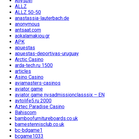
Allyspin
ALLZ
ALLZ 50-50
anastassia-lauterbach.de
anonymous
antsaat.com
aokalamakiou.gr
APK
apuestas
apuestas-deportivas-uruguay
Arctic Casino
arda-tech.ru 1500
articles
Asino Casino
aviamasters-casinos
aviator game
aviator game nvsadmissionclasssix – EN
avtolife5.ru 2000
Aztec Paradise Casino
Bahiscom
bamboofurnitureboards.co.uk
barnestennisclub.co.uk
bc-bdgame1
bcgame1033