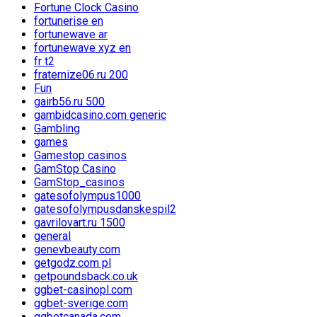
Fortune Clock Casino
fortunerise en
fortunewave ar
fortunewave xyz en
fr t2
fraternize06.ru 200
Fun
gairb56.ru 500
gambidcasino.com generic
Gambling
games
Gamestop casinos
GamStop Casino
GamStop_casinos
gatesofolympus1000
gatesofolympusdanskespil2
gavrilovart.ru 1500
general
genevbeauty.com
getgodz.com pl
getpoundsback.co.uk
ggbet-casinopl.com
ggbet-sverige.com
ggbetcanada.com