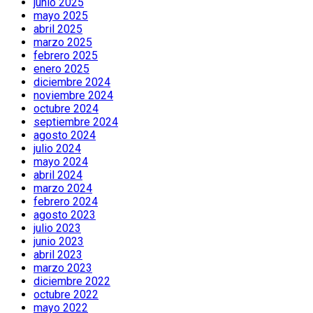
junio 2025
mayo 2025
abril 2025
marzo 2025
febrero 2025
enero 2025
diciembre 2024
noviembre 2024
octubre 2024
septiembre 2024
agosto 2024
julio 2024
mayo 2024
abril 2024
marzo 2024
febrero 2024
agosto 2023
julio 2023
junio 2023
abril 2023
marzo 2023
diciembre 2022
octubre 2022
mayo 2022