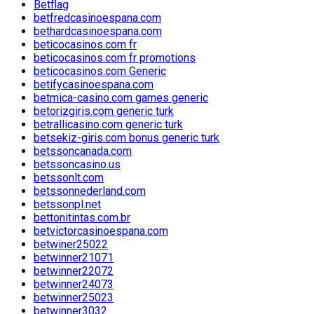
Betflag
betfredcasinoespana.com
bethardcasinoespana.com
beticocasinos.com fr
beticocasinos.com fr promotions
beticocasinos.com Generic
betifycasinoespana.com
betmica-casino.com games generic
betorizgiris.com generic turk
betrallicasino.com generic turk
betsekiz-giris.com bonus generic turk
betssoncanada.com
betssoncasino.us
betssonlt.com
betssonnederland.com
betssonpl.net
bettonitintas.com.br
betvictorcasinoespana.com
betwiner25022
betwinner21071
betwinner22072
betwinner24073
betwinner25023
betwinner3032